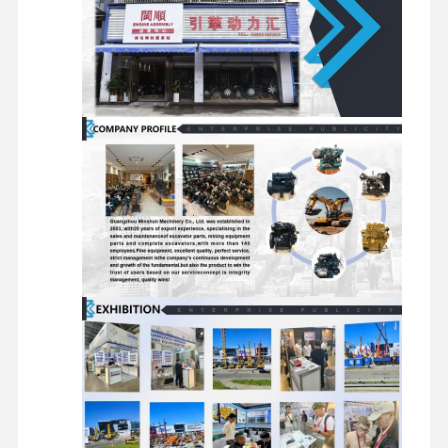
کننده
بازدید از
کنترل کیفیت
تماس با ما
اخبار
کارخانه
پرونده ها
موتور پرکینز
موتور یانمار
موتور کوبوتا
موتور ايسوزو
موتور کامینز