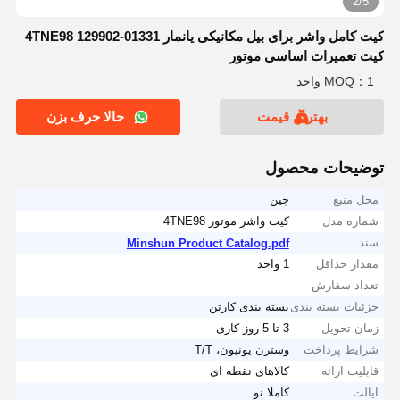
2/5
کیت کامل واشر برای بیل مکانیکی یانمار 4TNE98 129902-01331
کیت تعمیرات اساسی موتور
MOQ：1 واحد
بهترین قیمت
حالا حرف بزن
توضیحات محصول
محل منبع
چین
شماره مدل
کیت واشر موتور 4TNE98
سند
Minshun Product Catalog.pdf
مقدار حداقل
1 واحد
تعداد سفارش
جزئیات بسته بندی
بسته بندی کارتن
زمان تحویل
3 تا 5 روز کاری
شرایط پرداخت
وسترن یونیون، T/T
قابلیت ارائه
کالاهای نقطه ای
ایالت
کاملا نو