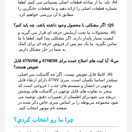
A4: بله، ما از مبادله قطعات اصلی پشتیبانی می کنیم. لطفا
شماره قطعات اصلی را ارائه دهید و ما قطعات جایگزین را
مطابق با آن بررسی خواهیم کرد.
Q5: اگر مشکلی با محصول وجود داشته باشد، چه باید کنم؟
A5: محصولات ما تحت آزمایش حرفه ای قرار می گیرند و
کیفیت بسیار پایدار دارند. اگر مشکلی پیدا کنید، لطفا با ما
تماس بگیرید. ما یک تیم پس از فروش حرفه ای برای کمک
به شما در حل مشکل داریم.
س6: آیا کیت های اصلاح عمده برای 4TNE98 و 4TNV98 قابل
تعویض هستند؟
A6: کاملا قابل تعویض نیست. اگر چه گاسکت سر اصلی
سیلندر اساسا یکسان است، سری 4TNV دارای ارتقاء قابل
توجهی در انتشار و سیستم های جذب / خروجی است.که
منجر به تفاوت های قابل توجهی در گاسکت های پوشش
دریچه می شودبرای اطمینان از تعمیرات دقیق، توصیه می
شود مجموعه مربوطه را بر اساس سری خاص ذکر شده در
صفحه نام موتور انتخاب کنید.
چرا ما رو انتخاب کردي؟