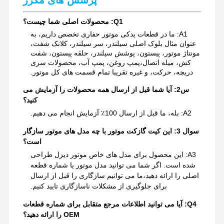
قطعات یدکی بیل مکانیکی
Q1: محصولات اصلی شما چیست؟
A1: ما در قطعات یدکی موتور حفاری تخصص داریم، به
عنوان مثال بلوک اصلی سیلندر، سر سیلندر، کلانک شفت،
مونتاژ موتور، پیستون، پوشش سیلندر، حلقه پیستون، شفت
کش، میله اتصال،پمپ روغن، پمپ آب، محصولات سری
دریچه، حرکت، و غیره تقریبا تمام قسمت های کل موتور.
س2: آیا شما قبل از ارسال همه محصولات را آزمایش می
کنید؟
A2: بله، ما قبل از ارسال 100٪ آزمایش انجام می دهیم.
سوال 3: این کیت گازکت موتور با چه مدل های موتور سازگار
است؟
A3: این محصول برای مدل های خاص موتور دیزل طراحی
شده است. اگر شما می توانید مدل موتور یا شماره قطعه
اصلی را ارائه دهید،ما می توانیم سازگاری را قبل از ارسال
برای جلوگیری از مشکلات ناسازگاری تایید کنیم.
Q4: آیا می توانید اطلاعات مرجع متقابل برای شماره قطعات
OEM را ارائه دهید؟