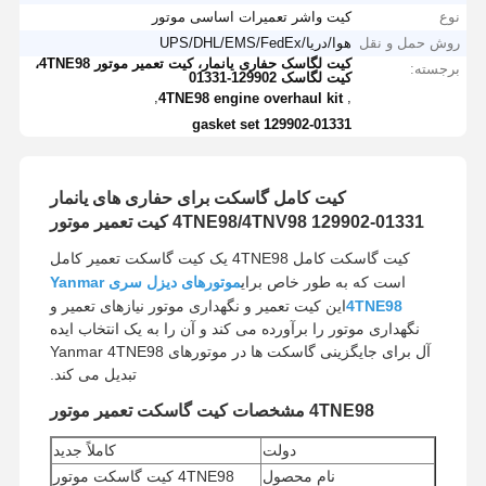
نوع
کیت واشر تعمیرات اساسی موتور
روش حمل و نقل
هوا/دریا/UPS/DHL/EMS/FedEx
کیت لگاسک حفاری یانمار، کیت تعمیر موتور 4TNE98،
برجسته:
کیت لگاسک 129902-01331
,
,
4TNE98 engine overhaul kit
129902-01331 gasket set
کیت کامل گاسکت برای حفاری های یانمار
4TNE98/4TNV98 129902-01331 کیت تعمیر موتور
کیت گاسکت کامل 4TNE98 یک کیت گاسکت تعمیر کامل
است که به طور خاص برای
موتورهای دیزل سری Yanmar
4TNE98
این کیت تعمیر و نگهداری موتور نیازهای تعمیر و
نگهداری موتور را برآورده می کند و آن را به یک انتخاب ایده
آل برای جایگزینی گاسکت ها در موتورهای Yanmar 4TNE98
تبدیل می کند.
4TNE98 مشخصات کیت گاسکت تعمیر موتور
دولت
کاملاً جديد
نام محصول
4TNE98 کیت گاسکت موتور