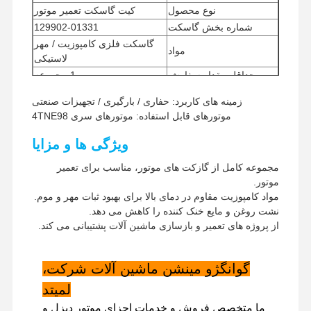
نوع محصول
کیت گاسکت تعمیر موتور
شماره بخش گاسکت
129902-01331
گاسکت فلزی کامپوزیت / مهر
مواد
لاستیکی
حداقل مقدار سفارش
1 مجموعه
روش پرداخت
وسترن یونیون، T/T
زمینه های کاربرد: حفاری / بارگیری / تجهیزات صنعتی
روش حمل
UPS/DHL/EMS/TNT/FedEx
موتورهای قابل استفاده: موتورهای سری 4TNE98
ویژگی ها و مزایا
مجموعه کامل از گازکت های موتور، مناسب برای تعمیر
موتور.
مواد کامپوزیت مقاوم در دمای بالا برای بهبود ثبات مهر و موم.
نشت روغن و مایع خنک کننده را کاهش می دهد.
از پروژه های تعمیر و بازسازی ماشین آلات پشتیبانی می کند.
گوانگژو مینشن ماشین آلات شرکت،
لمیتد
ما متخصص فروش و خدمات اجزای موتور دیزل و