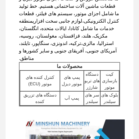
قطعات ماشین آلات ساختمانی هستیم. خط تولید
ما شامل اجزای موتور، سیستم های فیلتر، قطعات
کنترل الکترونیکی،لوازم جانبی سخت افزاریمنطقه
خدمات ما شامل کانادا، ایالات متحده، انگلستان،
مکزیک، هلند، قزاقستان، مغولستان، روسیه،
استرالیا، مالزی،ترکیه، اندونزی، سنگاپور، تایلند،
آمریکای جنوبی، آفریقای جنوبی و سایر کشورها و
مناطق.
محصولات ما
کیت
دستگاه
پمپ های
کنترل کننده های
بازسازی
های تربو
موتور دیزل
موتور (ECU)
موتور
شارژر
بلوک های
سر های
دستگاه های تزریق
پمپ آب
سیلندر
سیلندر
کننده
موتورهای
سایر لوازم
پمپ های هیدرولیک
فیلترها
استارتر
جانبی موتور
حفاری
خانه
محصولات
نمایش واقعیت
درباره ما
دریچه
مجازی
قطعات
های
اجزای موتور
اجزای شاسی و سایر
چرخ دار
توزیع
سفر
لوازم جانبی