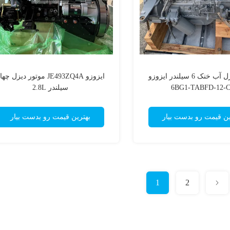
موتور دیزل آب خنک 6 سیلندر ایزوزو
ایزوزو JE493ZQ4A موتور دیزل چه
6BG1-TABFD-12-C
سیلندر 2.8L
ین قیمت رو بدست بیار
بهترین قیمت رو بدست بیار
1
2