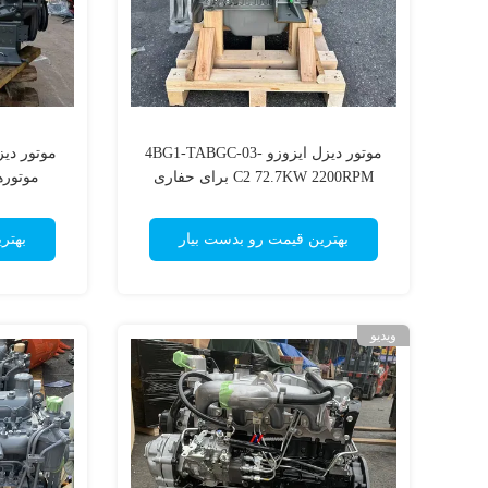
موتور دیزل ایزوزو 4BG1-TABGC-03-
C2 72.7KW 2200RPM برای حفاری
موتوره
بهترین قیمت رو بدست بیار
بهتر
ویدیو