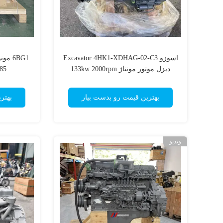
اسوزو Excavator 4HK1-XDHAG-02-C3
دیزل موتور مونتاژ 133kw 2000rpm
7.85 لیتر نگ
بهترین قیمت رو بدست بیار
بهتر
ویدیو