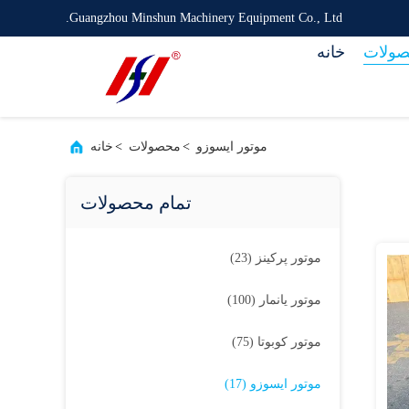
Guangzhou Minshun Machinery Equipment Co., Ltd.
ولات
خانه
موتور ايسوزو
>
محصولات
>
خانه
تمام محصولات
موتور پرکینز
(23)
موتور یانمار
(100)
موتور کوبوتا
(75)
موتور ايسوزو
(17)