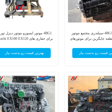
اسوزو 4BG1 4-سیلندری مجتمع موتور
4BG1 موتور ایسوزو موتور دیزل تورب
طعه جایگزین برای موتورهای
برای حفاری های Hitachi EX100 EX120
فاری 4BG1 است
ین قیمت رو بدست بیار
بهترین قیمت رو بدست بیار