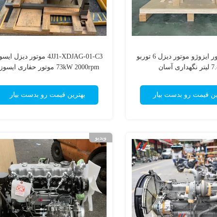
6BG1 موتور ایزوژو موتور دیزل 6 توربو
4JJ1-XDJAG-01-C3 موتور دیزل ای
هداری آسان
73kW 2000rpm موتور حفاری ایسوزو
ین قیمت رو بدست بیار
بهترین قیمت رو بدست بیار
ویدیو