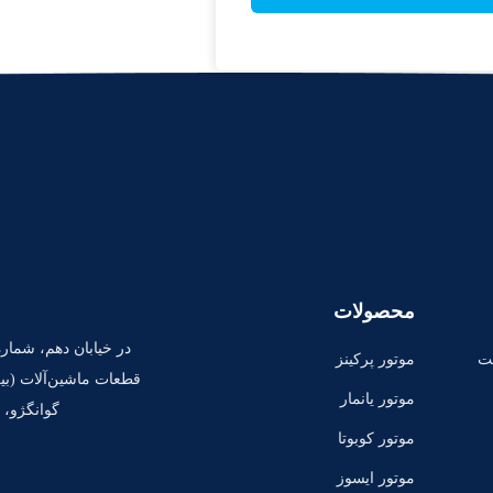
محصولات
ت
موتور پرکینز
قطعات ماشین‌آلات (بین
موتور یانمار
گوانگژو، 
موتور کوبوتا
موتور ايسوز