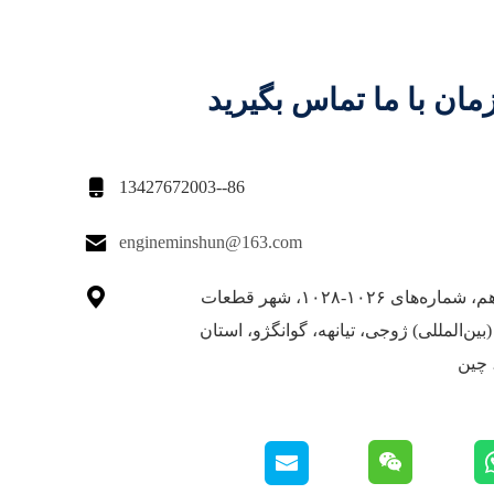
مان با ما تماس بگیرید

86--13427672003

engineminshun@163.com

در خیابان دهم، شماره‌های ۱۰۲۶-۱۰۲۸، شهر قطعات
بین‌المللی) ژوجی، تیانهه، گوانگژو، استان
 چین