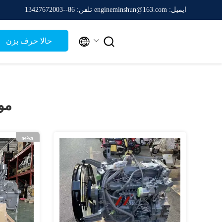
ایمیل: engineminshun@163.com
تلفن: 86--13427672003


حالا حرف بزن
مو
ویدیو