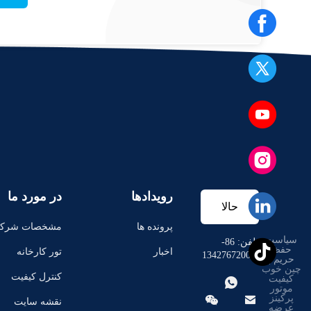
رویدادها
در مورد ما
حالا
پرونده ها
مشخصات شرک
سیاست
حرف
تلفن: 86-
حفظ
اخبار
تور کارخانه
-13427672003
حریم
|
چین خوب
بزن
کنترل کیفیت
کیفیت

موتور


پرکینز
نقشه سایت
عرضه