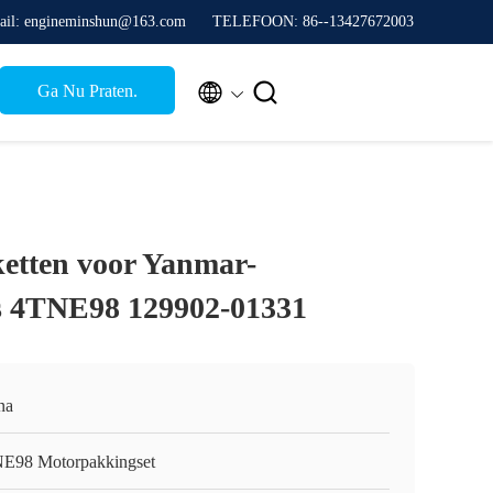
ail: engineminshun@163.com
TELEFOON: 86--13427672003


Ga Nu Praten.
ketten voor Yanmar-
s 4TNE98 129902-01331
na
E98 Motorpakkingset