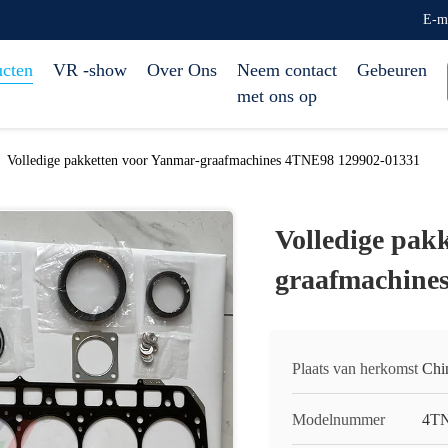
E-m
ucten
VR -show
Over Ons
Neem contact
Gebeuren
met ons op
Volledige pakketten voor Yanmar-graafmachines 4TNE98 129902-01331
Volledige pak
graafmachine
Plaats van herkomst
Chi
Modelnummer
4TN