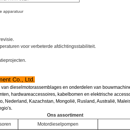
le apparatuur
evisie.
raturen voor verbeterde afdichtingsstabiliteit.
tieprojecten.
ent Co., Ltd.
vice van dieselmotorassemblages en onderdelen van bouwmachin
enten, hardwareaccessoires, kabelbomen en elektrische access
o, Nederland, Kazachstan, Mongolië, Rusland, Australië, Maleisi
gio's.
Ons assortiment
soren
Motordieselpompen