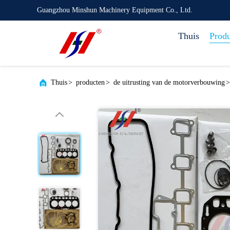
Guangzhou Minshun Machinery Equipment Co., Ltd.
Thuis
Prod
Thuis
>
producten
>
de uitrusting van de motorverbouwing
>