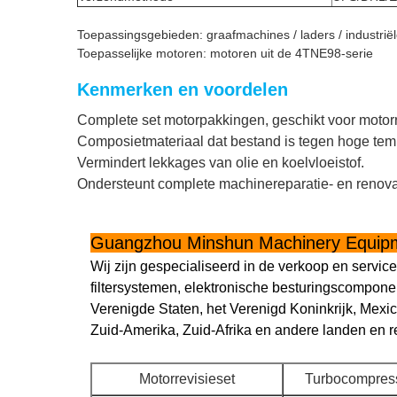
Toepassingsgebieden: graafmachines / laders / industrië
Toepasselijke motoren: motoren uit de 4TNE98-serie
Kenmerken en voordelen
Complete set motorpakkingen, geschikt voor motorr
Composietmateriaal dat bestand is tegen hoge tempe
Vermindert lekkages van olie en koelvloeistof.
Ondersteunt complete machinereparatie- en renova
Guangzhou Minshun Machinery Equipm
Wij zijn gespecialiseerd in de verkoop en ser
filtersystemen, elektronische besturingscompon
Verenigde Staten, het Verenigd Koninkrijk, Mexic
Zuid-Amerika, Zuid-Afrika en andere landen en re
Motorrevisieset
Turbocompres