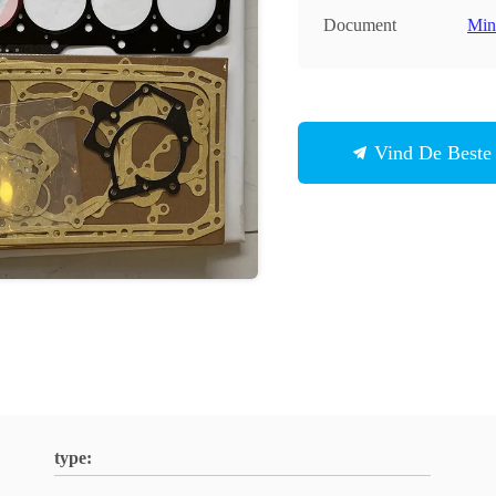
Document
Min
Vind De Beste 
type: