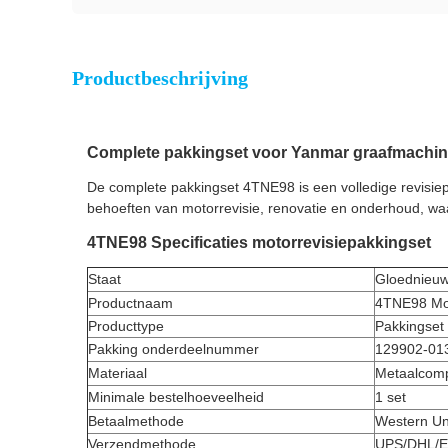
Productbeschrijving
Complete pakkingset voor Yanmar graafmachin
De complete pakkingset 4TNE98 is een volledige revisiep
behoeften van motorrevisie, renovatie en onderhoud, w
4TNE98 Specificaties motorrevisiepakkingset
Staat
Gloednieu
Productnaam
4TNE98 Mo
Producttype
Pakkingset 
Pakking onderdeelnummer
129902-01
Materiaal
Metaalcompo
Minimale bestelhoeveelheid
1 set
Betaalmethode
Western Un
Verzendmethode
UPS/DHL/