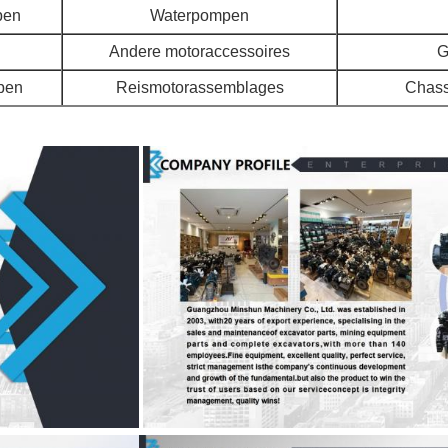
pen
Waterpompen
Andere motoraccessoires
G
pen
Reismotorassemblages
Chass