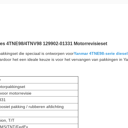
es 4TNE98/4TNV98 129902-01331 Motorrevisieset
akkingset die speciaal is ontworpen voor
Yanmar 4TNE98-serie diese
aardoor het een ideale keuze is voor het vervangen van pakkingen in
w
torpakkingset
voor motorrevisie
331
siet pakking / rubberen afdichting
ion, T/T
EMS/TNT/FedEx