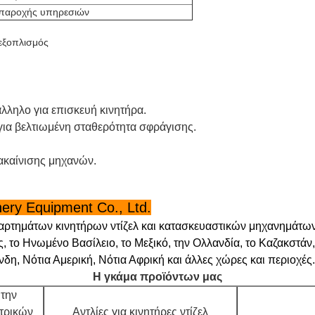
 παροχής υπηρεσιών
 εξοπλισμός
ληλο για επισκευή κινητήρα.
για βελτιωμένη σταθερότητα σφράγισης.
ακαίνισης μηχανών.
ery Equipment Co., Ltd.
αρτημάτων κινητήρων ντίζελ και κατασκευαστικών μηχανημάτω
, το Ηνωμένο Βασίλειο, το Μεξικό, την Ολλανδία, το Καζακστάν,
δη, Νότια Αμερική, Νότια Αφρική και άλλες χώρες και περιοχές.
Η γκάμα προϊόντων μας
 την
τρικών
Αντλίες για κινητήρες ντίζελ