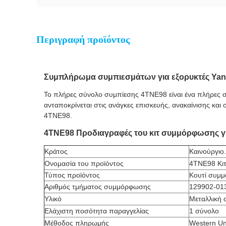
Περιγραφή προϊόντος
Συμπλήρωμα συμπιεσμάτων για εξορυκτές Yan
Το πλήρες σύνολο συμπίεσης 4TNE98 είναι ένα πλήρες σ
ανταποκρίνεται στις ανάγκες επισκευής, ανακαίνισης κα
4TNE98.
4TNE98 Προδιαγραφές του κιτ συμμόρφωσης γι
Κράτος
Καινούργιο.
Ονομασία του προϊόντος
4TNE98 Κιτ
Τύπος προϊόντος
Κουτί συμμ
Αριθμός τμήματος συμμόρφωσης
129902-01
Υλικό
Μεταλλική 
Ελάχιστη ποσότητα παραγγελίας
1 σύνολο
Μέθοδος πληρωμής
Western Un