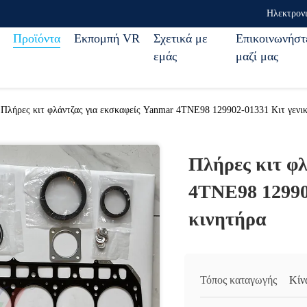
Ηλεκτρον
Προϊόντα
Εκπομπή VR
Σχετικά με
Επικοινωνήστ
εμάς
μαζί μας
Πλήρες κιτ φλάντζας για εκσκαφείς Yanmar 4TNE98 129902-01331 Κιτ γενικ
Πλήρες κιτ φλ
4TNE98 12990
κινητήρα
Τόπος καταγωγής
Κίν