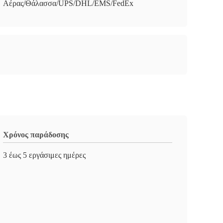
Αέρας/Θάλασσα/UPS/DHL/EMS/FedEx
Χρόνος παράδοσης
3 έως 5 εργάσιμες ημέρες