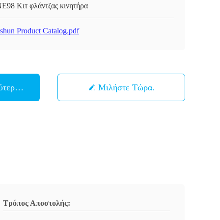
E98 Κιτ φλάντζας κινητήρα
shun Product Catalog.pdf
ύτερη Τιμή
Μιλήστε Τώρα.
Τρόπος Αποστολής: