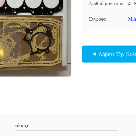
Αριθμό μοντέλου
4TN
Έγγραφο
Min
Λάβετε Την Καλ
τύπος: