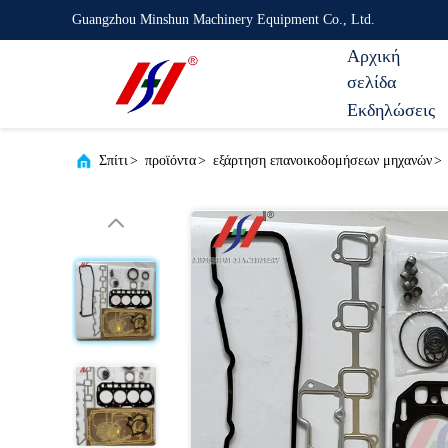
Guangzhou Minshun Machinery Equipment Co., Ltd.
Αρχική
σελίδα
Εκδηλώσεις
Σπίτι
>
προϊόντα
>
εξάρτηση επανοικοδομήσεων μηχανών
>