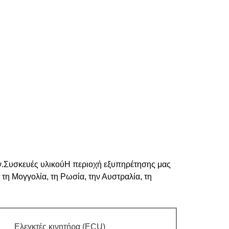
ν.Συσκευές υλικούΗ περιοχή εξυπηρέτησης μας
 τη Μογγολία, τη Ρωσία, την Αυστραλία, τη
Ελεγκτές κινητήρα (ECU)