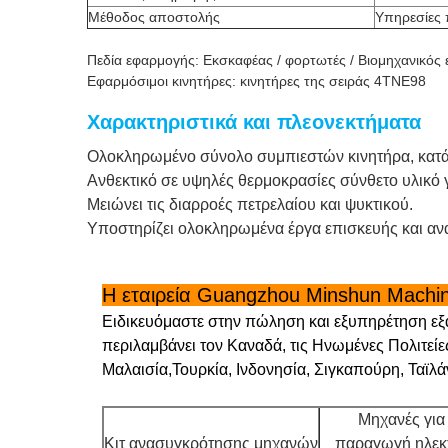
Μέθοδος αποστολής
Υπηρεσίες
Πεδία εφαρμογής: Εκσκαφέας / φορτωτές / Βιομηχανικός
Εφαρμόσιμοι κινητήρες: κινητήρες της σειράς 4TNE98
Χαρακτηριστικά και πλεονεκτήματα
Ολοκληρωμένο σύνολο συμπιεστών κινητήρα, κατάλ
Ανθεκτικό σε υψηλές θερμοκρασίες σύνθετο υλικό 
Μειώνει τις διαρροές πετρελαίου και ψυκτικού.
Υποστηρίζει ολοκληρωμένα έργα επισκευής και αν
Η εταιρεία Guangzhou Minshun Machin
Ειδικευόμαστε στην πώληση και εξυπηρέτηση εξ
περιλαμβάνει τον Καναδά, τις Ηνωμένες Πολιτείες
Μαλαισία,Τουρκία, Ινδονησία, Σιγκαπούρη, Ταϊλάν
Μηχανές για
Κιτ ανασυγκρότησης μηχανών
παραγωγή ηλεκ