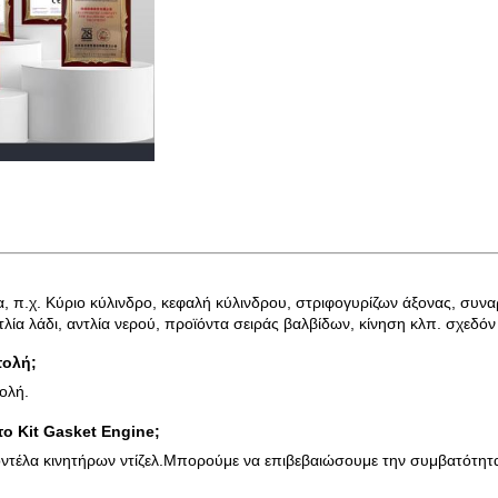
α, π.χ. Κύριο κύλινδρο, κεφαλή κύλινδρου, στριφογυρίζων άξονας, συν
λία λάδι, αντλία νερού, προϊόντα σειράς βαλβίδων, κίνηση κλπ. σχεδόν
τολή;
ολή.
ο Kit Gasket Engine;
 μοντέλα κινητήρων ντίζελ.Μπορούμε να επιβεβαιώσουμε την συμβατότη