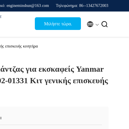
ικό: engineminshun@163.com
Τηλεφώνημα: 86--13427672003
ε


Μιλήστε τώρα.
ής επισκευής κινητήρα
άντζας για εκσκαφείς Yanmar
2-01331 Κιτ γενικής επισκευής
α