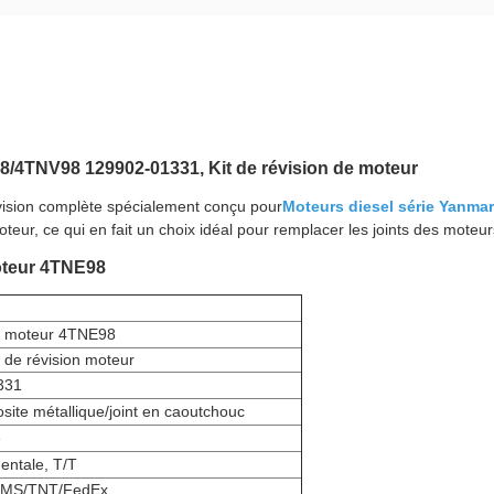
98/4TNV98 129902-01331, Kit de révision de moteur
révision complète spécialement conçu pour
Moteurs diesel série Yanma
moteur, ce qui en fait un choix idéal pour remplacer les joints des mot
moteur 4TNE98
ts moteur 4TNE98
ts de révision moteur
331
site métallique/joint en caoutchouc
e
entale, T/T
EMS/TNT/FedEx