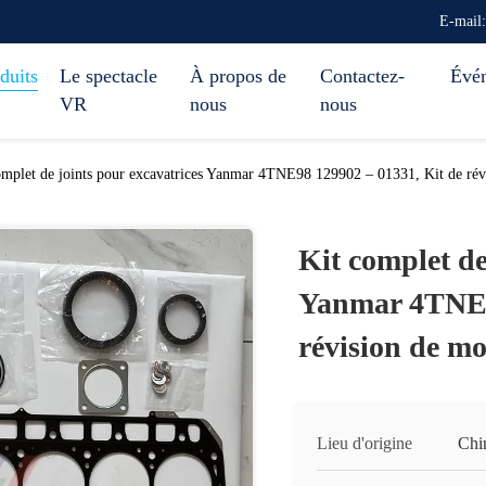
E-mail
duits
Le spectacle
À propos de
Contactez-
Évé
VR
nous
nous
omplet de joints pour excavatrices Yanmar 4TNE98 129902 – 01331, Kit de rév
Kit complet de
Yanmar 4TNE98
révision de m
Lieu d'origine
Chi