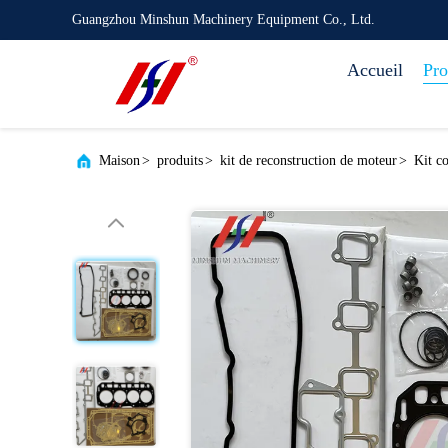
Guangzhou Minshun Machinery Equipment Co., Ltd.
Accueil
Pro
Maison
>
produits
>
kit de reconstruction de moteur
>
Kit c