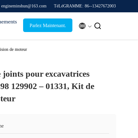
: engineminshun@163.com
TéLéGRAMME: 86--13427672003
nements


Parlez Maintenant.
ision de moteur
 joints pour excavatrices
 129902 – 01331, Kit de
oteur
ne