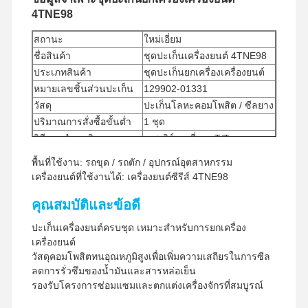
4TNE98
สถานะ
ใหม่เอี่ยม
ชื่อสินค้า
ชุดปะเก็นเครื่องยนต์ 4TNE98
ประเภทสินค้า
ชุดปะเก็นยกเครื่องเครื่องยนต์
หมายเลขชิ้นส่วนปะเก็น
129902-01331
วัสดุ
ปะเก็นโลหะคอมโพสิต / ซีลยาง
ปริมาณการสั่งซื้อขั้นต่ำ
1 ชุด
วิธีการชำระเงิน
เวสเทิร์นยูเนี่ยน, T/T
อัพ/ดีเอชแอล/EMS/ทีเอ็น
วิธีจัดส่ง
พื้นที่ใช้งาน: รถขุด / รถตัก / อุปกรณ์อุตสาหกรรม
ที/FedEx
เครื่องยนต์ที่ใช้งานได้: เครื่องยนต์ซีรีส์ 4TNE98
คุณสมบัติและข้อดี
ปะเก็นเครื่องยนต์ครบชุด เหมาะสำหรับการยกเครื่อง
เครื่องยนต์
วัสดุคอมโพสิตทนอุณหภูมิสูงเพื่อเพิ่มความเสถียรในการซีล
ลดการรั่วซึมของน้ำมันและสารหล่อเย็น
รองรับโครงการซ่อมแซมและตกแต่งเครื่องจักรที่สมบูรณ์