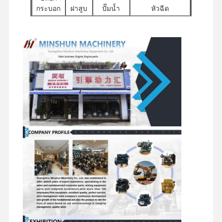
กระบอก
ฝาสูบ
ปั๊มน้ำ
หัวฉีด
สูบ
อุปกรณ์
ทัวร์โรงงาน
การควบคุม
ติดต่อเรา
ข่าว
มอเตอร์
ปั๊มไฮดรอลิก
ตัวกรอง
เสริมเครื่อง
คุณภาพ
สตาร์ท
สำหรับรถขุด
ยนต์อื่นๆ
ส่วน
ชุดประกอบ
ส่วนประกอบแชสซี
ประกอบ
จำหน่าย
มอเตอร์ท่อง
และอุปกรณ์เสริ
แบบหมุน
วาล์ว
เที่ยว
มอื่นๆ
ได้
กรณี
เครื่องยนต์เพอร์กินส์
เครื่องยนต์ยานมาร์
เครื่องยนต์คูโบต้า
เครื่องยนต์ Isuzu
เครื่องยนต์คัมมินส์