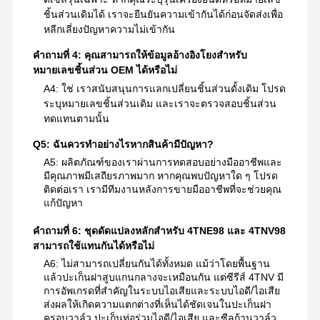
ชิ้นส่วนเดิมได้ เราจะยืนยันความเข้ากันได้ก่อนจัดส่งเพื่อ
หลีกเลี่ยงปัญหาความไม่เข้ากัน
คำถามที่ 4: คุณสามารถให้ข้อมูลอ้างอิงโยงสำหรับ
หมายเลขชิ้นส่วน OEM ได้หรือไม่
A4: ใช่ เราสนับสนุนการแลกเปลี่ยนชิ้นส่วนดั้งเดิม โปรด
ระบุหมายเลขชิ้นส่วนเดิม และเราจะตรวจสอบชิ้นส่วน
ทดแทนตามนั้น
Q5: ฉันควรทำอย่างไรหากสินค้ามีปัญหา?
A5: ผลิตภัณฑ์ของเราผ่านการทดสอบอย่างมืออาชีพและ
มีคุณภาพมีเสถียรภาพมาก หากคุณพบปัญหาใด ๆ โปรด
ติดต่อเรา เรามีทีมงานหลังการขายมืออาชีพที่จะช่วยคุณ
แก้ปัญหา
คำถามที่ 6: ชุดดัดแปลงหลักสำหรับ 4TNE98 และ 4TNV98
สามารถใช้แทนกันได้หรือไม่
A6: ไม่สามารถเปลี่ยนกันได้ทั้งหมด แม้ว่าโดยพื้นฐาน
แล้วปะเก็นฝาสูบแกนกลางจะเหมือนกัน แต่ซีรีส์ 4TNV มี
การอัพเกรดที่สำคัญในระบบไอเสียและระบบไอดี/ไอเสีย
ส่งผลให้เกิดความแตกต่างที่เห็นได้ชัดเจนในปะเก็นฝา
ครอบวาล์ว ปะเก็นท่อร่วมไอดี/ไอเสีย และซีลก้านวาล์ว