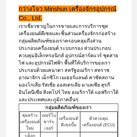
กว่างโจว Minshun เครื่องจักรอุปกรณ์
Co., Ltd.
เราเชี่ยวชาญในการขายและการบริการชุด
เครื่องยนต์ดีเซลและชิ้นส่วนเครื่องจักรก่อสร้าง
กลุ่มผลิตภัณฑ์ของเราครอบคลุมถึงส่วน
ประกอบเครื่องยนต์ ระบบกรอง ส่วนประกอบ
ควบคุมอิเล็กทรอนิกส์ อุปกรณ์ฮาร์ดแวร์ ชุดสาย
ไฟ และอุปกรณ์ไฟฟ้า พื้นที่ให้บริการของเรา
ประกอบด้วยแคนาดา สหรัฐอเมริกา สหราช
อาณาจักร เม็กซิโก เนเธอร์แลนด์ คาซัคสถาน
มองโกเลีย รัสเซีย ออสเตรเลีย มาเลเซีย ตุรกี
อินโดนีเซีย สิงคโปร์ ไทย อเมริกาใต้ แอฟริกาใต้
และประเทศและภูมิภาคอื่นๆ
กลุ่มผลิตภัณฑ์ของเรา
ชุดสร้าง
เทอร์โบ
เครื่องยนต์
ตัวควบคุม
หน้าแรก
สินค้า
รายการ VR
เกี่ยวกับเรา
เครื่องยนต์
ชาร์จ
ดีเซลปั๊ม
เครื่องยนต์ (ECU)
ใหม่
เจอร์
บล็อก