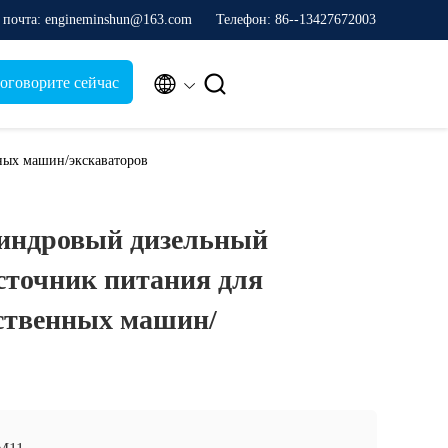
 почта: engineminshun@163.com
Телефон: 86--13427672003


оговорите сейчас
ных машин/экскаваторов
индровый дизельный
источник питания для
йственных машин/