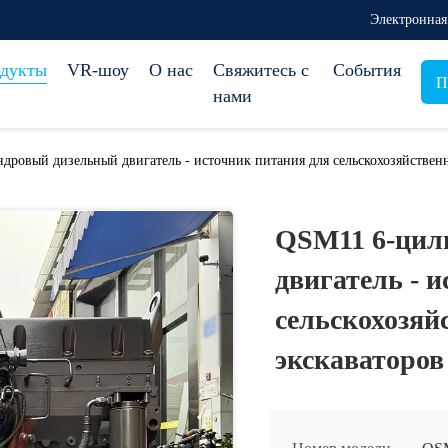
Электронная
дукты
VR-шоу
О нас
Свяжитесь с
События
П
нами
дровый дизельный двигатель - источник питания для сельскохозяйствен
QSM11 6-цил
двигатель - 
сельскохозя
экскаваторов