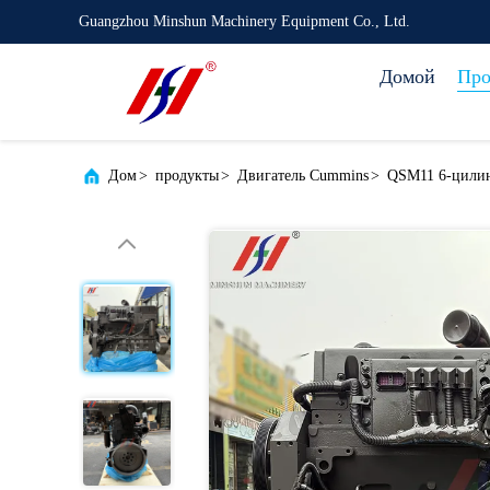
Guangzhou Minshun Machinery Equipment Co., Ltd.
Домой
Про
Дом
>
продукты
>
Двигатель Cummins
>
QSM11 6-цилин