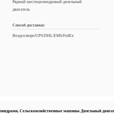
Рядный шестицилиндровый дизельный
двигатель
Способ доставки:
Воздух/море/UPS/DHL/EMS/FedEx
илиндрами
,
Сельскохозяйственные машины Дизельный двига