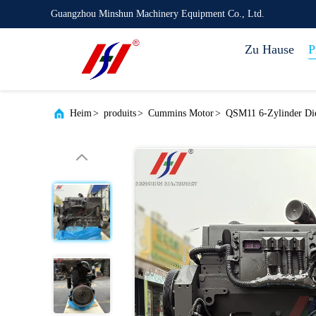
Guangzhou Minshun Machinery Equipment Co., Ltd.
Zu Hause
P
Heim
>
produits
>
Cummins Motor
>
QSM11 6-Zylinder Die