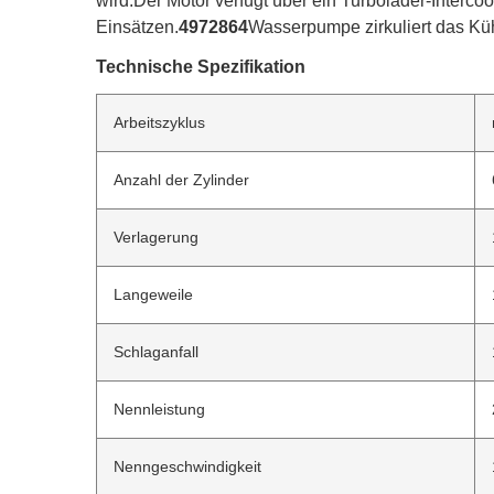
wird.Der Motor verfügt über ein Turbolader-Interc
Einsätzen.
4972864
Wasserpumpe zirkuliert das Kühl
Technische Spezifikation
Arbeitszyklus
Anzahl der Zylinder
Verlagerung
Langeweile
Schlaganfall
Nennleistung
Nenngeschwindigkeit