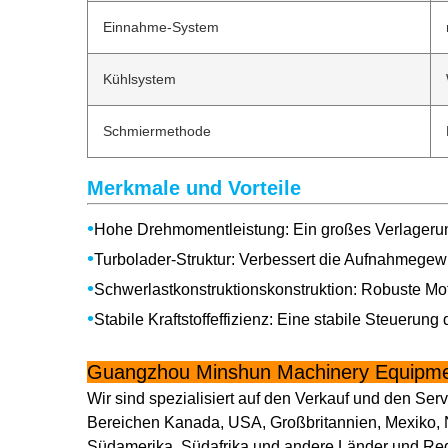
Einnahme-System
Kühlsystem
Schmiermethode
Merkmale und Vorteile
•
Hohe Drehmomentleistung: Ein großes Verlagerung
•
Turbolader-Struktur: Verbessert die Aufnahmegew
•
Schwerlastkonstruktionskonstruktion: Robuste Moto
•
Stabile Kraftstoffeffizienz: Eine stabile Steuerung
Guangzhou Minshun Machinery Equipmen
Wir sind spezialisiert auf den Verkauf und den S
Bereichen Kanada, USA, Großbritannien, Mexiko, N
Südamerika, Südafrika und andere Länder und Re