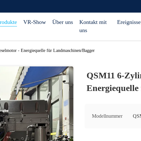
rodukte
VR-Show
Über uns
Kontakt mit
Ereignisse
uns
selmotor - Energiequelle für Landmaschinen/Bagger
QSM11 6-Zylin
Energiequelle
Modellnummer
QS