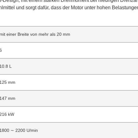
ool-Design, mit einem starken Drehmoment bei niedrigen Drehza
mittel und sorgt dafür, dass der Motor unter hohen Belastungen
mit einer Breite von mehr als 20 mm
6
10.8 L
125 mm
147 mm
216 kW
1800 ∼ 2200 U/min