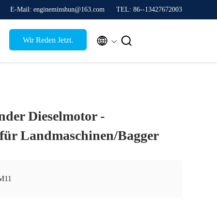
E-Mail: engineminshun@163.com
TEL: 86--13427672003


Wir Reden Jetzt.
der Dieselmotor -
 für Landmaschinen/Bagger
M11