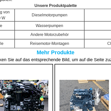
Unsere Produktpalette
ng von
Dieselmotorpumpen
0 W
fe
Wasserpumpen
Andere Motorzubehör
ile
Reisemotor-Montagen
C
Mehr Produkte
icken Sie auf das entsprechende Bild, um auf die Seite zu