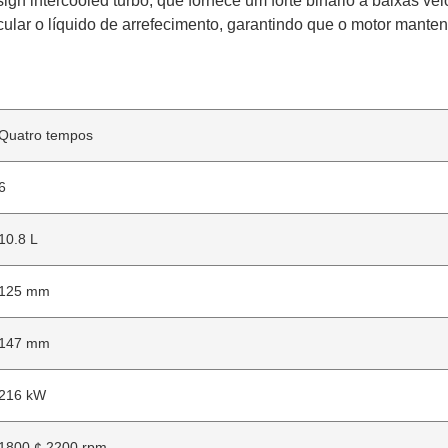
gn intercooled turbo, que fornece um forte binário a baixas v
cular o líquido de arrefecimento, garantindo que o motor mant
Quatro tempos
6
10.8 L
125 mm
147 mm
216 kW
1800 ¢ 2200 rpm