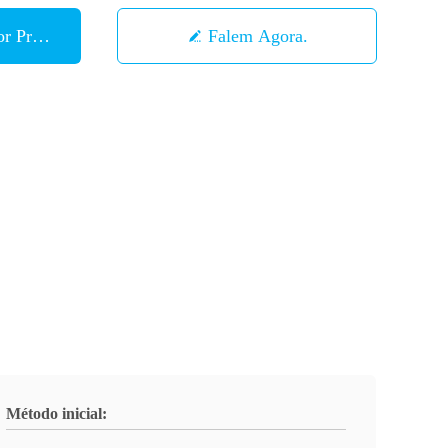
r Preço
Falem Agora.
Método inicial: