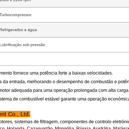
Turbocompressor
Refrigerados a água
Lubrificação sob pressão
amento fornece uma potência forte a baixas velocidades.
cia da entrada, melhorando o desempenho de combustão e potên
do motor adequada para uma operação prolongada com alta carga
sistema de combustível estável garante uma operação económica 
t Co., Ltd.
tores, sistemas de filtragem, componentes de controlo eletrón
o, Holanda, Cazaquistão, Mongólia, Rússia, Austrália, Malásia