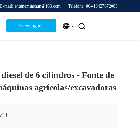
E-mail: engineminshun@163.com
Telefone: 86--13427672003


Falem agora.
esel de 6 cilindros - Fonte de
máquinas agrícolas/excavadoras
M11