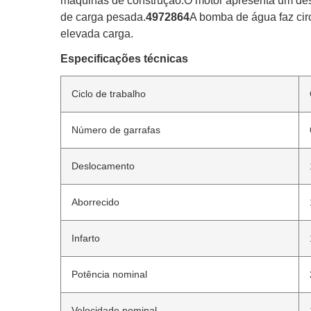
máquinas de construção.O motor apresenta um desi
de carga pesada.
4972864
A bomba de água faz cir
elevada carga.
Especificações técnicas
Ciclo de trabalho
Número de garrafas
Deslocamento
Aborrecido
Infarto
Potência nominal
Velocidade nominal