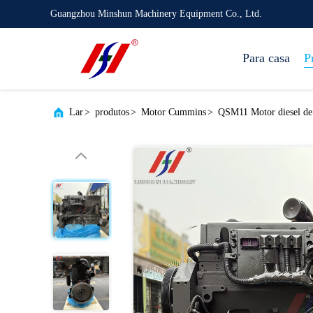
Guangzhou Minshun Machinery Equipment Co., Ltd.
Para casa
P
Lar
>
produtos
>
Motor Cummins
>
QSM11 Motor diesel de 6