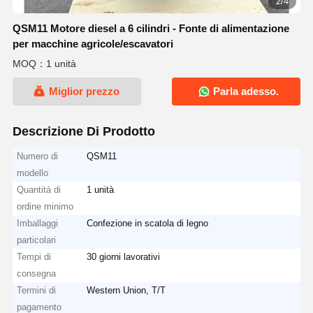
3/4
QSM11 Motore diesel a 6 cilindri - Fonte di alimentazione
per macchine agricole/escavatori
MOQ：1 unità
Miglior prezzo
Parla adesso.
Descrizione Di Prodotto
Numero di
QSM11
modello
Quantità di
1 unità
ordine minimo
Imballaggi
Confezione in scatola di legno
particolari
Tempi di
30 giorni lavorativi
consegna
Termini di
Western Union, T/T
pagamento