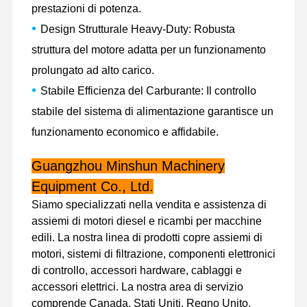
prestazioni di potenza.
motore diesel
•
Design Strutturale Heavy-Duty: Robusta
Motore di MITSUBISHI
struttura del motore adatta per un funzionamento
prolungato ad alto carico.
Motore di escavatore
•
Stabile Efficienza del Carburante: Il controllo
corredo della ricostruzione del motore
stabile del sistema di alimentazione garantisce un
Pompa di iniezione
funzionamento economico e affidabile.
Assemblea della sovralimentazione
Guangzhou Minshun Machinery
Equipment Co., Ltd.
Altre parti del motore
Siamo specializzati nella vendita e assistenza di
Sistema di controllo elettronico
assiemi di motori diesel e ricambi per macchine
edili. La nostra linea di prodotti copre assiemi di
componenti elettrici del motore
motori, sistemi di filtrazione, componenti elettronici
di controllo, accessori hardware, cablaggi e
Sistema del carburante del motore
accessori elettrici. La nostra area di servizio
comprende Canada, Stati Uniti, Regno Unito,
Parti idrauliche dell'escavatore