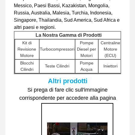
Messico, Paesi Bassi, Kazakistan, Mongolia,
pezzi di ricambio per escavatori
Russia, Australia, Malesia, Turchia, Indonesia,
Singapore, Thailandia, Sud America, Sud Africa e
altri paesi e regioni.
La Nostra Gamma di Prodotti
Kit di
Pompe
Centraline
Revisione
Turbocompressori
Diesel per
Motore
Motore
Motori
(ECU)
Blocchi
Pompe
Teste Cilindri
Iniettori
Cilindri
Acqua
Pompe
Altri prodotti
Altri
Motorini di
Idrauliche
Filtri
Accessori
Si prega di fare clic sull'immagine
Avviamento
per
Motore
Escavatori
corrispondente per accedere alla pagina
Assiemi
Componenti
Componenti
Valvole
Motori di
Telaio e Altri
Rotanti
Distributrici
Traslazione
Accessori