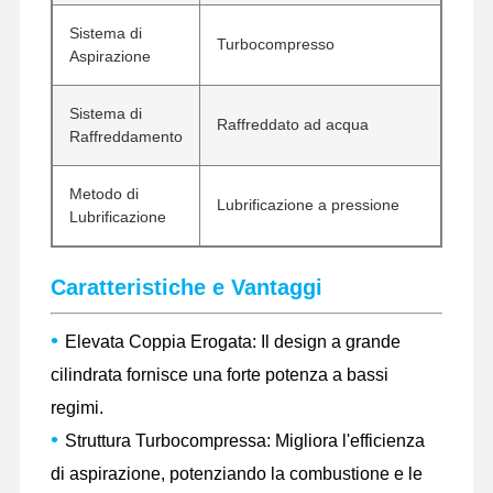
Sistema di
Turbocompresso
Aspirazione
Visita Alla
Controllo
Contattaci
Notizie
Fabbrica
Della Qualità
Sistema di
Raffreddato ad acqua
Raffreddamento
Metodo di
Lubrificazione a pressione
Lubrificazione
Casi
Caratteristiche e Vantaggi
Perkins Engine
Motore Yanmar
•
Elevata Coppia Erogata: Il design a grande
cilindrata fornisce una forte potenza a bassi
Motore Kubota
regimi.
Motore Isuzu
•
Struttura Turbocompressa: Migliora l'efficienza
Motore Cummins
di aspirazione, potenziando la combustione e le