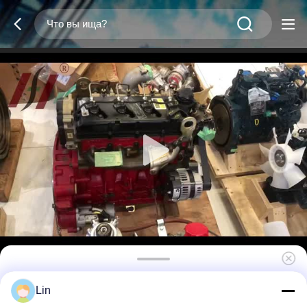
QSF2.8T3NA60 Двигатель рядный 4-
Lin
цилиндровый дизельный двигатель с