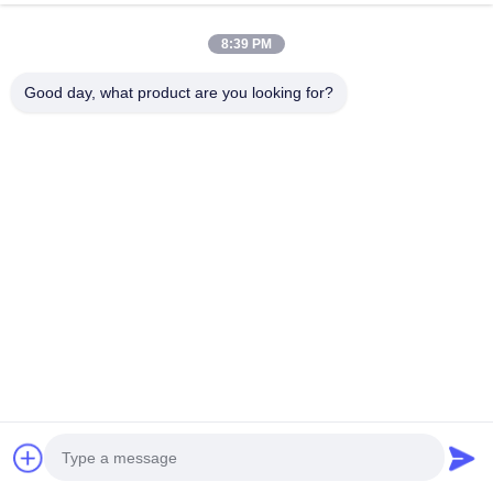
высоким крутящим моментом
Поговорите Сейчас
8:39 PM
Отправить Запрос
Good day, what product are you looking for?
#
4-Цилиндровый Дизельный Двигатель
#
Двигатель Дизеля Cummins
#
6-Цилиндровый Рядный Двигатель
Двигатель Cummins
2026-06-01
QSF2.8T3NA60 Двигатель, рядный 4-цилиндровый дизельный
двигатель, высокий крутящий момент Дизельный двигатель
QSF2.8T3NA60 - это малообъемный, высокопроизводительный силовой
агрегат, широко используем...
Смотрите больше
Сообщения посетителя
Оставьте сообщение
Пока нет публичных комментариев