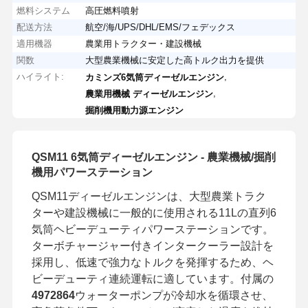
燃料システム
高圧燃料噴射
配送方法
航空/海/UPS/DHL/EMS/フェデックス
適用機器
農業用トラクター・建設機械
関数
大型農業機械に安定した高トルク出力を提供
ハイライト:
,
カミンズ6気筒ディーゼルエンジン
,
農業用機械 ディーゼルエンジン
掘削機用動力源エンジン
QSM11 6気筒ディーゼルエンジン - 農業機械/掘削
機用パワーステーション
QSM11ディーゼルエンジンは、大型農業トラク
ターや建設機械に一般的に使用される11Lの直列6
気筒ヘビーデューティパワーステーションです。
ターボチャージャー付きインタークーラー設計を
採用し、低速で強力なトルクを発揮するため、ヘ
ビーデューティ連続運転に適しています。付属の
4972864
ウォーターポンプが冷却水を循環させ、