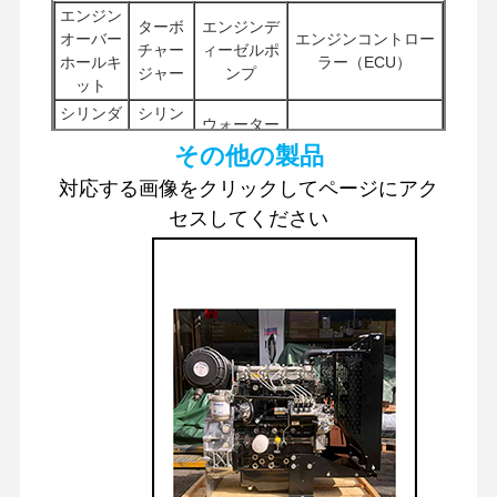
エンジン
ターボ
エンジンデ
ディーゼルエンジン
オーバー
エンジンコントロー
チャー
ィーゼルポ
ホールキ
ラー（ECU）
ジャー
ンプ
三菱エンジン
ット
シリンダ
シリン
ウォーター
掘削機エンジン
ーブロッ
ダーヘ
インジェクター
ポンプ
その他の製品
ク
ッド
エンジンの改造のキット
対応する画像をクリックしてページにアク
スタータ
その他のエ
フィル
ーモータ
ンジンアク
掘削機油圧ポンプ
セスしてください
ター
インジェクションポンプ
ー
セサリー
走行モータ
シャーシ部品および
ターボチャージャー アセンブリ
旋回部品
分配弁
ーアセンブ
その他のアクセサリ
リ
ー
他のエンジン部品
電子制御システム
エンジンの電気部品
エンジン燃料システム