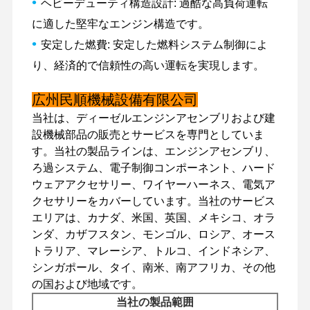
•
ヘビーデューティ構造設計: 過酷な高負荷運転
に適した堅牢なエンジン構造です。
•
安定した燃費: 安定した燃料システム制御によ
工場 ツアー
品質管理
連絡 くださ
ニュース
り、経済的で信頼性の高い運転を実現します。
い
広州民順機械設備有限公司
当社は、ディーゼルエンジンアセンブリおよび建
設機械部品の販売とサービスを専門としていま
事件
す。当社の製品ラインは、エンジンアセンブリ、
ろ過システム、電子制御コンポーネント、ハード
ウェアアクセサリー、ワイヤーハーネス、電気ア
パーキンズ エンジン
クセサリーをカバーしています。当社のサービス
ヤンマーエンジン
エリアは、カナダ、米国、英国、メキシコ、オラ
ンダ、カザフスタン、モンゴル、ロシア、オース
クボタエンジン
トラリア、マレーシア、トルコ、インドネシア、
シンガポール、タイ、南米、南アフリカ、その他
イスズウエンジン
の国および地域です。
当社の製品範囲
カミンズエンジン