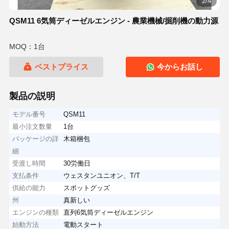
3/4
QSM11 6気筒ディーゼルエンジン - 農業機械/掘削機の動力源
MOQ：1台
ベストプライス
今からお話し
製品の説明
モデル番号
QSM11
最小注文数量
1台
パッケージの詳
木箱梱包
細
受渡し時間
30労働日
支払条件
ウェスタンユニオン、T/T
供給の能力
スポットグッズ
州
真新しい
エンジンの種類
直列6気筒ディーゼルエンジン
始動方法
電動スタート