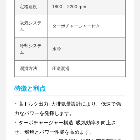
定格速度
1800 – 2200 rpm
吸気システ
ターボチャージャー付き
ム
冷却システ
水冷
ム
潤滑方法
圧送潤滑
特徴と利点
•
高トルク出力: 大排気量設計により、低速で強
力なパワーを発揮します。
•
家へ
製品
VRショー
わたしたち
ターボチャージャー構造: 吸気効率を向上さ
に つい て
せ、燃焼とパワー性能を高めます。