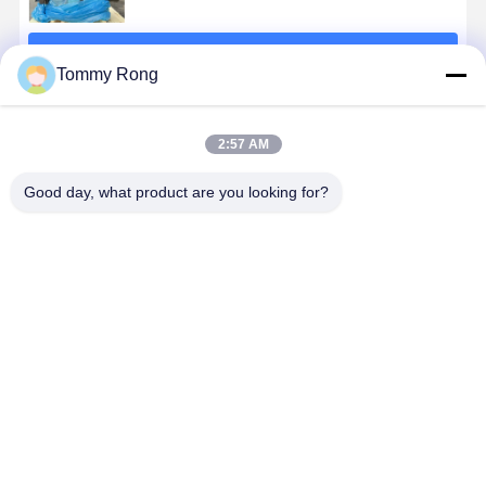
続行
Tommy Rong
推薦されたプロダクト
2:57 AM
Good day, what product are you looking for?
QSX15 工業用
QSB6.7 6気筒
QSL8.9 6?? 完
6BTAA5.9-
ディーゼルエ
ディーゼルエ
全エンジ
C150 6気
ンジン 399kW
ンジン,6.7L産
ン,164kw-
ンジン、
2100rpm 電子
業用ターボチ
264kw,2100rpm-
112kw、
制御エンジン
ャージャーエ
2200rpm,工業
1950rpm、
ベストプライス
ベストプライス
ベストプライス
ベストプラ
の組成
ンジン交換
機器に適して
電機セット
いる
交換部品に
適
Desktop Site
ホーム
企業情報
お問い合わせ