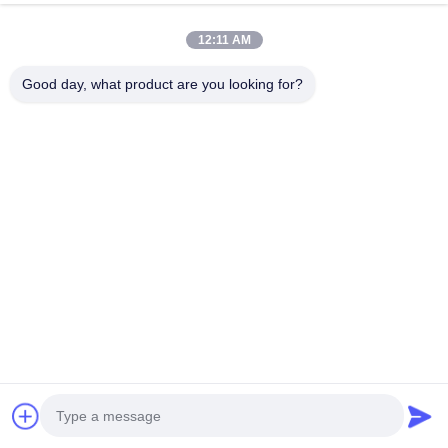
Falem Agora.
Envie Um Pedido
12:11 AM
#
Motor Diesel De 4 Cilindros
#
Motor Diesel De Cummins
Good day, what product are you looking for?
#
Motor De 6 Cilindros Em Linha
Motor Cummins
2026-06-01
Novo motor diesel de 6 cilindros em linha de 9,3 litros Este novo motor
diesel 6LTAA9.3 é uma solução de potência de alto desempenho, construída
com precisão utilizando processos de fabricação avan...
Veja mais
Mensagens do visitante
Deixe uma mensagem
Ainda não há comentários públicos