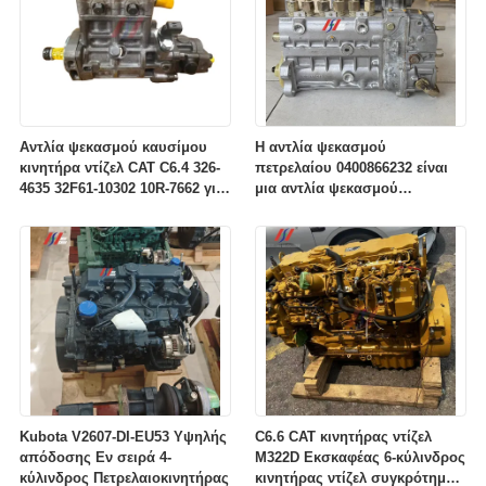
Αντλία ψεκασμού καυσίμου
Η αντλία ψεκασμού
κινητήρα ντίζελ CAT C6.4 326-
πετρελαίου 0400866232 είναι
4635 32F61-10302 10R-7662 για
μια αντλία ψεκασμού
ανταλλακτικά κινητήρα
πετρελαίου υψηλής ακρίβειας.
εκσκαφέα 320D
Kubota V2607-DI-EU53 Υψηλής
C6.6 CAT κινητήρας ντίζελ
απόδοσης Εν σειρά 4-
M322D Εκσκαφέας 6-κύλινδρος
κύλινδρος Πετρελαιοκινητήρας
κινητήρας ντίζελ συγκρότημα