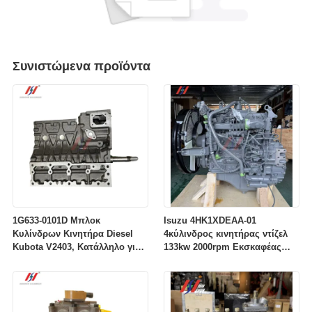
Συνιστώμενα προϊόντα
1G633-0101D Μπλοκ
Isuzu 4HK1XDEAA-01
Κυλίνδρων Κινητήρα Diesel
4κύλινδρος κινητήρας ντίζελ
Kubota V2403, Κατάλληλο για
133kw 2000rpm Εκσκαφέας
Εκσκαφείς
4HK1 Τμήματα κινητήρα
κοινών σιδηροδρομικών
γραμμών