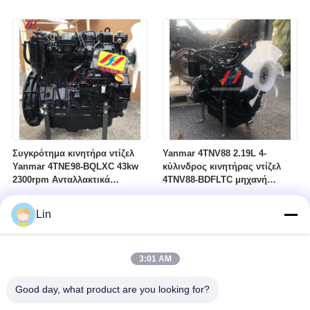
κινητήρας Turbo για
μηχανήματα κατασκευών
Συγκρότημα κινητήρα ντίζελ
Yanmar 4TNV88 2.19L 4-
Yanmar 4TNE98-BQLXC 43kw
κύλινδρος κινητήρας ντίζελ
2300rpm Ανταλλακτικά
4TNV88-BDFLTC μηχανή
κινητήρα εκσκαφέα
εξορυκτικού εξορυκτικού
Μηχανήματα κατασκευών
εξορυκτικού εξορυκτικού
Lin
εξοπλισμού
3:01 AM
Good day, what product are you looking for?