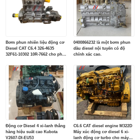
Bơm phun nhiên liệu động cơ
0400866232 là một bơm phun
Diesel CAT C6.4 326-4635
dầu diesel nội tuyến có độ
32F61-10302 10R-7662 cho phụ
chính xác cao.
tùng động cơ máy xúc 320D
Động cơ Diesel 4 xi-lanh thẳng
C6.6 CAT diesel engine M322D
hàng hiệu suất cao Kubota
Máy xúc động cơ diesel 6 xi-
V2607-DI-EU53
lanh động cơ turbo cho máy