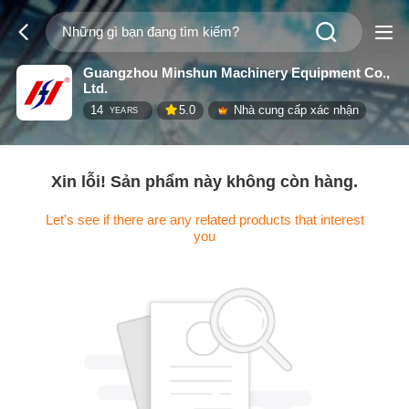
Guangzhou Minshun Machinery Equipment Co.,
Ltd.
14
5.0
Nhà cung cấp xác nhận
YEARS
Xin lỗi! Sản phẩm này không còn hàng.
Let's see if there are any related products that interest
you