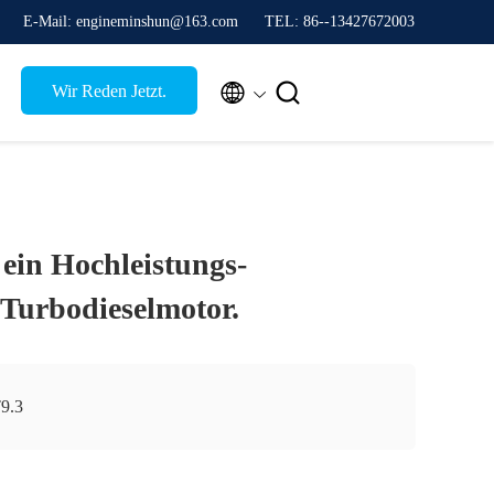
E-Mail: engineminshun@163.com
TEL: 86--13427672003


Wir Reden Jetzt.
 ein Hochleistungs-
-Turbodieselmotor.
9.3