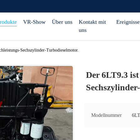
rodukte
VR-Show
Über uns
Kontakt mit
Ereignisse
uns
chleistungs-Sechszylinder-Turbodieselmotor.
Der 6LT9.3 ist
Sechszylinder
Modellnummer
6LT