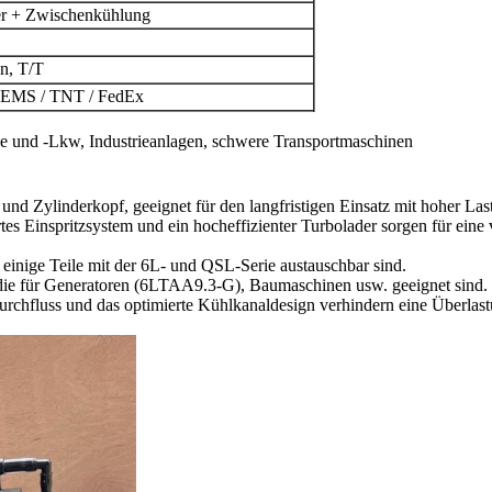
er + Zwischenkühlung
n, T/T
 EMS / TNT / FedEx
und -Lkw, Industrieanlagen, schwere Transportmaschinen
und Zylinderkopf, geeignet für den langfristigen Einsatz mit hoher Last
rtes Einspritzsystem und ein hocheffizienter Turbolader sorgen für ein
einige Teile mit der 6L- und QSL-Serie austauschbar sind.
 die für Generatoren (6LTAA9.3-G), Baumaschinen usw. geeignet sind.
chfluss und das optimierte Kühlkanaldesign verhindern eine Überlas