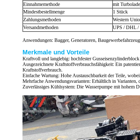
Einnahmemethode
mit Turbolad
Mindestbestellmenge
1 Stück
Zahlungsmethoden
Western Unio
Versandmethoden
UPS / DHL /
Anwendungen: Bagger, Generatoren, Baugewerbefahrzeuge 
Merkmale und Vorteile
Kraftvoll und langlebig: hochfester Gusseisenzylinderblock 
Ausgezeichnete Kraftstoffverbrauchsfähigkeit: Ein patentie
Kraftstoffverbrauch.
Einfache Wartung: Hohe Austauschbarkeit der Teile, wobei 
Mehrfache Anwendungsvarianten: Erhältlich in Varianten,
Zuverlässiges Kühlsystem: Die Wasserpumpe mit hohem Dur