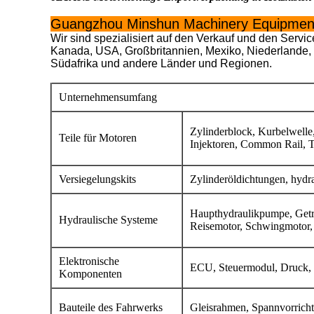
Guangzhou Minshun Machinery Equipment
Wir sind spezialisiert auf den Verkauf und den Ser
Kanada, USA, Großbritannien, Mexiko, Niederlande, 
Südafrika und andere Länder und Regionen.
Unternehmensumfang
Zylinderblock, Kurbelwelle
Teile für Motoren
Injektoren, Common Rail, 
Versiegelungskits
Zylinderöldichtungen, hydr
Haupthydraulikpumpe, Getri
Hydraulische Systeme
Reisemotor, Schwingmotor, h
Elektronische
ECU, Steuermodul, Druck, Te
Komponenten
Bauteile des Fahrwerks
Gleisrahmen, Spannvorrichtu