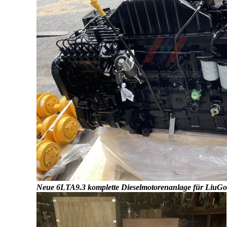
Neue 6LTA9.3 komplette Dieselmotorenanlage für LiuG