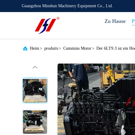
Guangzhou Minshun Machinery Equipment Co., Ltd.
Zu Hause
P
Heim
>
produits
>
Cummins Motor
>
Der 6LT9.3 ist ein Ho