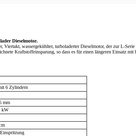
olader Dieselmotor.
, Viertakt, wassergekühlter, turboladerter Dieselmotor, der zur L-Serie 
chnete Kraftstoffeinsparung, so dass es für einen längeren Einsatz mit h
it 6 Zylindern
45 mm
4 kW
 cm
Einspritzung