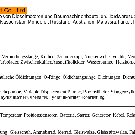
 Co., Ltd.
vice von Dieselmotoren und Baumaschinenbauteilen.Hardwarezub
Kasachstan, Mongolei, Russland, Australien, Malaysia,Türkei, 
, Verbindungsstange, Kolben, Zylinderkopf, Nockenwelle, Ventile, Ven
Turbolader, Zwischenkühler,Auspuffkollektor, Wasserpumpe, Heizkörp
aulische Öldichtungen, O-Ringe, Öldichtungsringe, Dichtungen, Dichtu
ebepumpe, Variable Displacement Pumpe, Boomsilinder, Stangenzylinde
ydraulischer Ölbehälter,Hydraulikölfilter, Rohrleitung
mperatur, Positionssensoren, Batterie, Starter, Generator, Kabel, Rela
ng, Gleisschuh, Antriebsrad, Iderrad, Gleiswalze, Gleisstützwalze, F