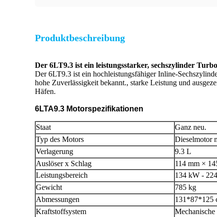
Produktbeschreibung
Der 6LT9.3 ist ein leistungsstarker, sechszylinder Turb
Der 6LT9.3 ist ein hochleistungsfähiger Inline-Sechszylinder
hohe Zuverlässigkeit bekannt., starke Leistung und ausgezei
Häfen.
6LTA9.3 Motorspezifikationen
Staat
Ganz neu.
Typ des Motors
Dieselmotor m
Verlagerung
9.3 L
Auslöser x Schlag
114 mm × 1
Leistungsbereich
134 kW - 22
Gewicht
785 kg
Abmessungen
131*87*125
Kraftstoffsystem
Mechanische 