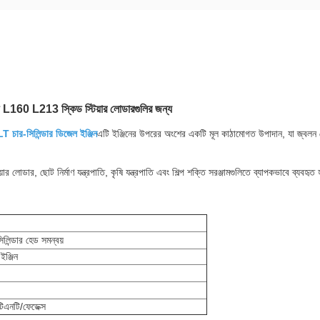
্ড L160 L213 স্কিড স্টিয়ার লোডারগুলির জন্য
চার-সিলিন্ডার ডিজেল ইঞ্জিন
এটি ইঞ্জিনের উপরের অংশের একটি মূল কাঠামোগত উপাদান, যা জ্বলন চে
র লোডার, ছোট নির্মাণ যন্ত্রপাতি, কৃষি যন্ত্রপাতি এবং শিল্প শক্তি সরঞ্জামগুলিতে ব্যাপকভাবে ব্যবহৃত 
সিলিন্ডার হেড সমন্বয়
ইঞ্জিন
এনটি/ফেডেক্স