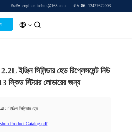
ইমেইল: engineminshun@163.com
টেলি: 86--13427672003


ন
L ইঞ্জিন সিলিন্ডার হেড রিপ্লেসমেন্ট নিউ
3 স্কিড স্টিয়ার লোডারের জন্য
LT ইঞ্জিন সিলিন্ডার হেড
shun Product Catalog.pdf