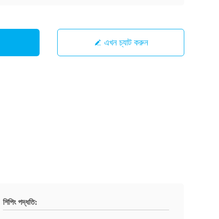
এখন চ্যাট করুন
শিপিং পদ্ধতি: