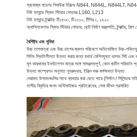
প্রযোজ্য মডেলঃ শিবাউরা ইঞ্জিনঃ N844, N844L, N844LT, 
নিউ হল্যান্ড স্কিড স্টিয়ার লোডারঃ L160, L213
নিউ হল্যান্ড ট্র্যাক্টর: টি১৫৩০, টি২৩১০, টিসি৪০, ১৯২০
অ্যাপ্লিকেশনঃ স্কিড স্টিয়ার লোডার, ছোট নির্মাণ যন্ত্রপাতি, ট্র্যাক্টর, শিল্
বৈশিষ্ট্য এবং সুবিধা
উচ্চ তাপমাত্রা এবং উচ্চ চাপের জ্বলন পরিবেশে অভিযোজিত উচ্চ-শক্তিয
সিলিং স্থিতিশীলতা উন্নত করার জন্য যথার্থ মেশিনযুক্ত ভালভ সিট এবং
মূল কারখানার ইনস্টলেশন মাত্রা সঙ্গে সামঞ্জস্যপূর্ণ, কোন জটিল পরিবর্তন প
উন্নত কম্প্রেশন অনুপাত পুনরুদ্ধার, ইঞ্জিন শুরু কর্মক্ষমতা উন্নত
মেরামত উপাদানগুলির সাথে ব্যবহার করা যেতে পারে (পিস্টন / সিলিন্ডার লা
তাপীয় বিকৃতির জন্য অপ্টিমাইজড প্রতিরোধের, সেবা জীবন প্রসারিত