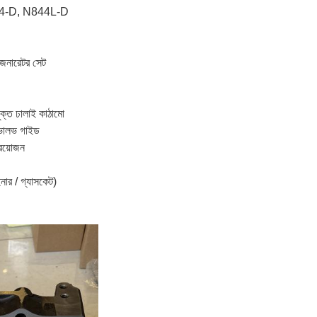
N844-D, N844L-D
প জেনারেটর সেট
ুক্ত ঢালাই কাঠামো
 ভালভ গাইড
্রয়োজন
ইনার / গ্যাসকেট)