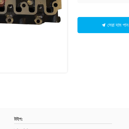
সেরা দাম পান
টাইপ: