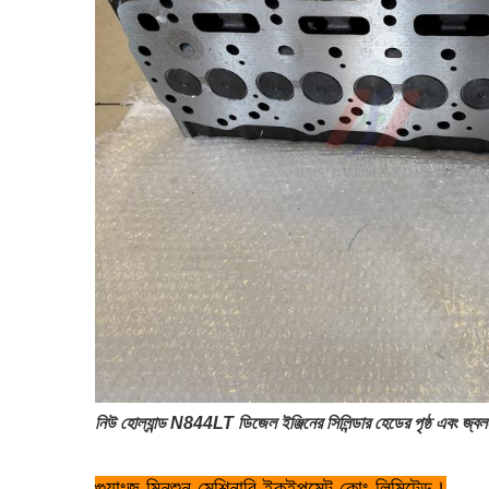
নিউ হোল্যান্ড N844LT ডিজেল ইঞ্জিনের সিলিন্ডার হেডের পৃষ্ঠ এবং জ্বলন
গুয়াংজু মিনশুন মেশিনারি ইকুইপমেন্ট কোং লিমিটেড।