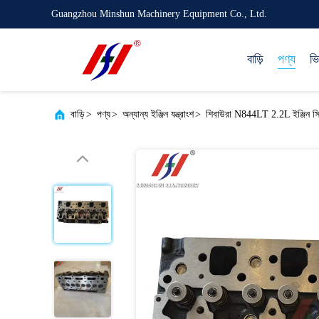
Guangzhou Minshun Machinery Equipment Co., Ltd.
বাড়ি
পণ্য
ভ
বাড়ি
>
পণ্য
>
অন্যান্য ইঞ্জিন যন্ত্রাংশ
>
শিবাউরা N844LT 2.2L ইঞ্জিন সিলি