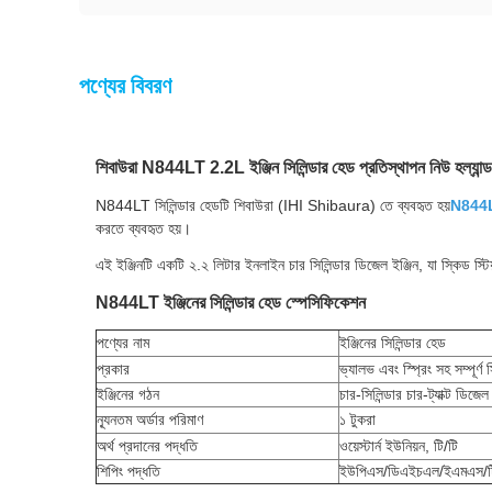
পণ্যের বিবরণ
শিবাউরা N844LT 2.2L ইঞ্জিন সিলিন্ডার হেড প্রতিস্থাপন নিউ হল্যান
N844LT সিলিন্ডার হেডটি শিবাউরা (IHI Shibaura) তে ব্যবহৃত হয়
N844LT 
করতে ব্যবহৃত হয়।
এই ইঞ্জিনটি একটি ২.২ লিটার ইনলাইন চার সিলিন্ডার ডিজেল ইঞ্জিন, যা স্কিড স্টিয়া
N844LT ইঞ্জিনের সিলিন্ডার হেড স্পেসিফিকেশন
পণ্যের নাম
ইঞ্জিনের সিলিন্ডার হেড
প্রকার
ভ্যালভ এবং স্প্রিং সহ সম্পূর্ণ 
ইঞ্জিনের গঠন
চার-সিলিন্ডার চার-ট্যাক্ট ডিজেল 
ন্যূনতম অর্ডার পরিমাণ
১ টুকরা
অর্থ প্রদানের পদ্ধতি
ওয়েস্টার্ন ইউনিয়ন, টি/টি
শিপিং পদ্ধতি
ইউপিএস/ডিএইচএল/ইএমএস/টি