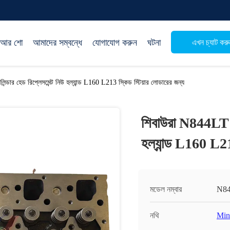
িআর শো
আমাদের সম্বন্ধে
যোগাযোগ করুন
ঘটনা
এখন চ্যাট করু
ন্ডার হেড রিপ্লেসমেন্ট নিউ হল্যান্ড L160 L213 স্কিড স্টিয়ার লোডারের জন্য
শিবাউরা N844LT 2.2
হল্যান্ড L160 L21
মডেল নম্বার
N844
নথি
Min