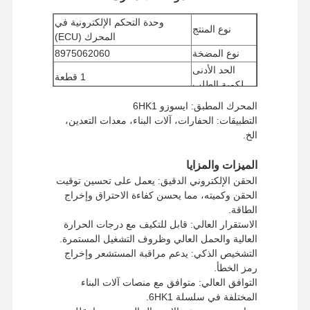
وحدة التحكم الإلكترونية في
نوع المنتج
المحرك (ECU)
نوع المضخة
8975062060
الحد الأدنى
1 قطعة
لكمية الطلب
طريقة الدفع
ويسترن يونيون، تي / تي
المحرك المطبق: ايسوزو 6HK1
يو بي إس/دي إتش إل/إي إم إس/
التطبيقات: الحفارات، آلات البناء، معدات التعدين،
طريقة الشحن
تي أن تي/فيديكس
الخ.
الميزات والمزايا
الحقن الإلكتروني الدقيق: يعمل على تحسين توقيت
الحقن وكميته، مما يحسن كفاءة الاحتراق وإخراج
الطاقة.
الاستقرار العالي: قابل للتكيف مع درجات الحرارة
العالية والحمل العالي وظروف التشغيل المستمرة.
التشخيص الذكي: يدعم مراقبة المستشعر وإخراج
رمز الخطأ.
التوافق العالي: متوافق مع منصات آلات البناء
المختلفة في سلسلة 6HK1.