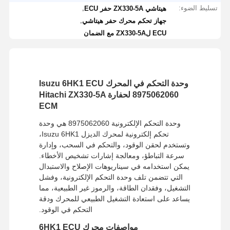
تسليط الضوء:
,
هيتاشي ZX330-5A حفر ECU
,
جهاز تحكم محرك حفر هيتاشي
ECU لZX330-5A مع الضمان
وحدة التحكم في المحرك Isuzu 6HK1 ECU
8975062060 لحفارة Hitachi ZX330-5A
ECM
وحدة التحكم الإلكترونية 8975062060 هي وحدة
تحكم إلكترونية لمحرك الديزل Isuzu 6HK1،
وتستخدم لحقن الوقود، والتحكم في السحب، وإدارة
سرعة التباطؤ، ومعالجة إشارات تشخيص الأخطاء.
يمكن استخدامه في سيناريوهات الإصلاح والاستبدال
التي تتضمن تلف وحدة التحكم الإلكترونية، وفشل
التشغيل، وفقدان الطاقة، والرموز غير الطبيعية، مما
يساعد على استعادة التشغيل الطبيعي للمحرك ودقة
التحكم في الوقود.
مواصفات محرك 6HK1 ECU