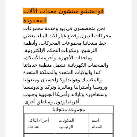
قوانغتشو مينشون معدات الآلات
المحدودة
جولة في
مراقبة الجودة
اتصل بنا
أخبار
المصنع
نحن متخصصون في بيع وخدمة مجموعات
محركات الديزل وقطع غيار آلات البناء. يغطي
خط منتجاتنا مجموعات المحركات، وأنظمة
الترشيح، ومكونات التحكم الإلكترونية،
وملحقات الأجهزة، وأحزمة الأسلاك،
الحالات
والملحقات الكهربائية. تشمل منطقة خدماتنا
كندا والولايات المتحدة والمملكة المتحدة
والمكسيك وهولندا وكازاخستان ومنغوليا
محرك بيركنز
وروسيا وأستراليا وماليزيا وتركيا وإندونيسيا
محرك يانمار
وسنغافورة وتايلاند وأمريكا الجنوبية وجنوب
أفريقيا ودول ومناطق أخرى.
محرك كوبوتا
مجموعة منتجاتنا
محرك إسوزو
اسم
المكونات
أجزاء التآكل
النظام
الرئيسية
الشائعة
محرك الكمون