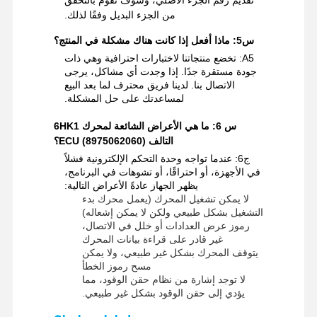
من الجزء البديل وفقًا لذلك.
س5: ماذا أفعل إذا كانت هناك مشكلة في المنتج؟
A5: تخضع منتجاتنا لاختبارات احترافية وهي ذات
جودة مستقرة جدًا. إذا وجدت أي مشاكل، يرجى
الاتصال بنا. لدينا فريق محترف لما بعد البيع
لمساعدتك على حل المشكلة.
س 6: ما هي الأعراض الشائعة لمحرك 6HK1
التالف ECU (8975062060)؟
ج6: عندما تواجه وحدة التحكم الإلكترونية فشلاً
في الأجهزة، أو احتراقًا، أو تشوهات في البرنامج،
يظهر الجهاز عادةً الأعراض التالية:
لا يمكن تشغيل المحرك (يعمل محرك بدء
التشغيل بشكل طبيعي ولكن لا يمكن إشعاله)
رموز عرض العدادات أو خلل في الاتصال،
غير قادر على قراءة بيانات المحرك
يتوقف المحرك بشكل غير طبيعي، ولا يمكن
مسح رموز الخطأ
لا توجد إشارة من نظام حقن الوقود، مما
يؤدي إلى حقن الوقود بشكل غير طبيعي.