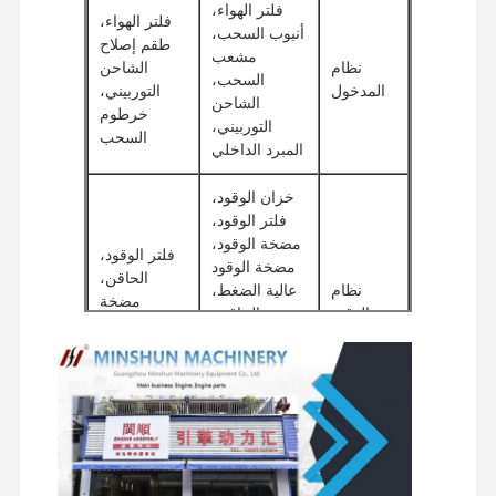
فلتر الهواء،
فلتر الهواء،
محرك الديزل
أنبوب السحب،
طقم إصلاح
مشعب
نظام
الشاحن
محرك ميتسوبيشي
السحب،
المدخول
التوربيني،
الشاحن
خرطوم
محرك الحفريات
التوربيني،
السحب
المبرد الداخلي
طقم إعادة بناء المحرك
خزان الوقود،
مضخة حقن
فلتر الوقود،
مضخة الوقود،
فلتر الوقود،
تجميع الشاحن التربيني
مضخة الوقود
الحاقن،
نظام
عالية الضغط،
مضخة
قطع غيار المحركات الأخرى
الوقود
الحاقن،
الوقود، ختم
السكك
الزيت
نظام التحكم الإلكتروني
الحديدية
المشتركة، خط
المكونات الكهربائية للمحرك
العودة
نظام وقود المحرك
عمود الحدبات،
ختم زيت
الصمام، زنبرك
الصمام،
الأجزاء الهيدروليكية للحفارة