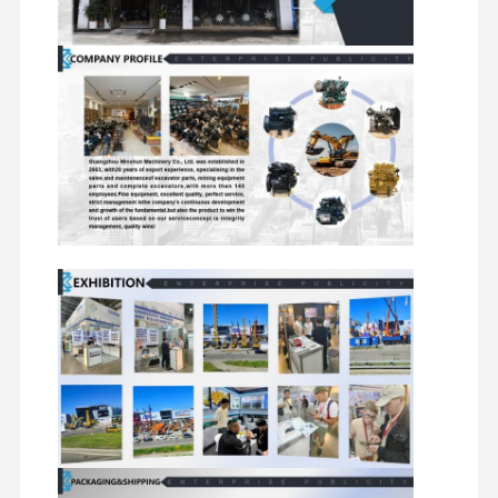
نظام
الصمام، الذراع
زنبرك
قطار
الهزاز، قضيب
الصمام،
قطع غيار حفارة
الصمام
الدفع، تروس/
سلسلة
سلسلة
التوقيت
التوقيت
كتلة
الأسطوانة،
حلقات
بطانة
المكبس،
الأسطوانة،
بطانة
العمود
المكبس،
الأسطوانة،
المرفقي
حلقات
محامل
وآلية
المكبس،
قضيب
توصيل
قضيب
التوصيل،
رود
التوصيل،
محامل
العمود
العمود
المرفقي،
المرفقي
دولاب الموازنة
مضخة الزيت،
فلتر الزيت،
فلتر الزيت،
نظام
مبرد الزيت،
مضخة