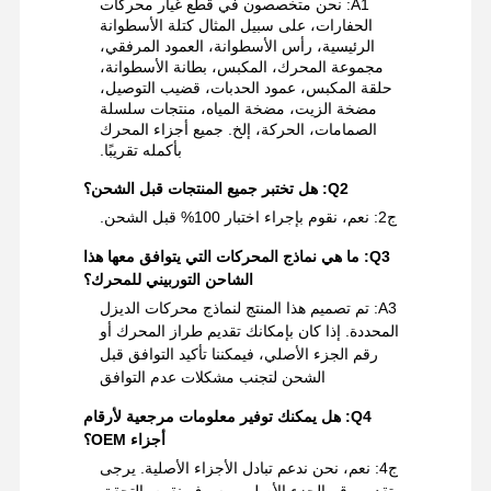
A1: نحن متخصصون في قطع غيار محركات
الأسلاك،
موصلات
الحفارات، على سبيل المثال كتلة الأسطوانة
والمحركات
أسلاك
الرئيسية، رأس الأسطوانة، العمود المرفقي،
التوصيل
مجموعة المحرك، المكبس، بطانة الأسطوانة،
حلقة المكبس، عمود الحدبات، قضيب التوصيل،
مضخة الزيت، مضخة المياه، منتجات سلسلة
نظام
كاتب، المولد،
منظم المولد،
الصمامات، الحركة، إلخ. جميع أجزاء المحرك
التشغيل
البطارية،
البطارية
بأكمله تقريبًا.
والشحن
مفتاح الإشعال
Q2: هل تختبر جميع المنتجات قبل الشحن؟
ج2: نعم، نقوم بإجراء اختبار 100% قبل الشحن.
Q3: ما هي نماذج المحركات التي يتوافق معها هذا
الشاحن التوربيني للمحرك؟
A3: تم تصميم هذا المنتج لنماذج محركات الديزل
المحددة. إذا كان بإمكانك تقديم طراز المحرك أو
رقم الجزء الأصلي، فيمكننا تأكيد التوافق قبل
الشحن لتجنب مشكلات عدم التوافق
Q4: هل يمكنك توفير معلومات مرجعية لأرقام
أجزاء OEM؟
ج4: نعم، نحن ندعم تبادل الأجزاء الأصلية. يرجى
تقديم رقم الجزء الأصلي، وسوف نقوم بالتحقق