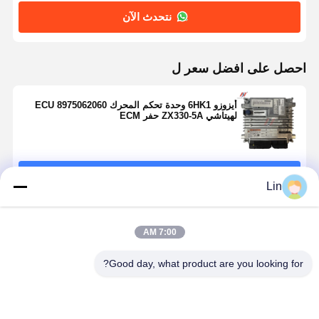
نتحدث الآن
احصل على افضل سعر ل
أيزوزو 6HK1 وحدة تحكم المحرك ECU 8975062060
لهيتاشي ZX330-5A حفر ECM
استمر
Lin
المنتجات الموصى بها
7:00 AM
Good day, what product are you looking for?