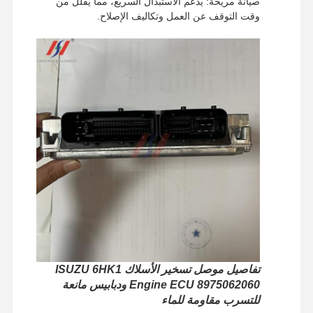
صيانة مريحة: يدعم الاستبدال السريع، مما يقلل من
وقت التوقف عن العمل وتكاليف الإصلاح.
تفاصيل موصل تسخير الأسلاك ISUZU 6HK1
الصفحة
المنتجات
برنامج VR
حولنا
الرئيسية
Engine ECU 8975062060 ودبابيس مانعة
للتسرب مقاومة للماء