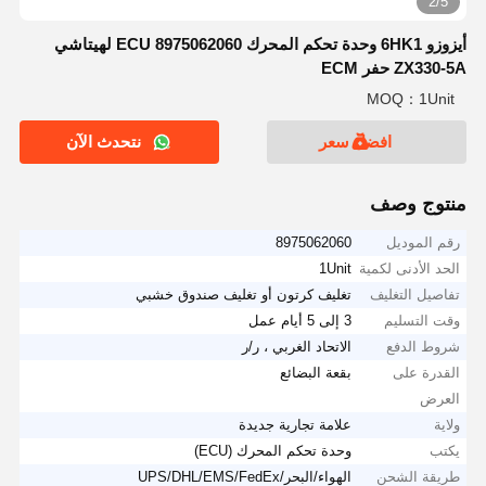
2/5
أيزوزو 6HK1 وحدة تحكم المحرك ECU 8975062060 لهيتاشي
ZX330-5A حفر ECM
MOQ：1Unit
افضل سعر
نتحدث الآن
منتوج وصف
رقم الموديل
8975062060
الحد الأدنى لكمية
1Unit
تفاصيل التغليف
تغليف كرتون أو تغليف صندوق خشبي
وقت التسليم
3 إلى 5 أيام عمل
شروط الدفع
الاتحاد الغربي ، ر/ر
القدرة على
بقعة البضائع
العرض
ولاية
علامة تجارية جديدة
يكتب
وحدة تحكم المحرك (ECU)
طريقة الشحن
الهواء/البحر/UPS/DHL/EMS/FedEx