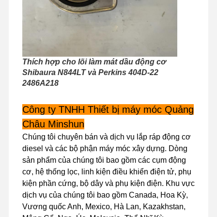
Chuyến
Kiểm Soát
Liên Hệ Với
Tin Tức
Tham Quan
Chất Lượng
Chúng Tôi
Nhà Máy
Thích hợp cho lõi làm mát dầu động cơ
Shibaura N844LT và Perkins 404D-22
2486A218
Công ty TNHH Thiết bị máy móc Quảng
Các Trường
Hợp
Châu Minshun
Chúng tôi chuyên bán và dịch vụ lắp ráp động cơ
động cơ Perkins
diesel và các bộ phận máy móc xây dựng. Dòng
sản phẩm của chúng tôi bao gồm các cụm động
Động cơ Yanmar
cơ, hệ thống lọc, linh kiện điều khiển điện tử, phụ
động cơ Kubota
kiện phần cứng, bộ dây và phụ kiện điện. Khu vực
dịch vụ của chúng tôi bao gồm Canada, Hoa Kỳ,
Động cơ Isuzu
Vương quốc Anh, Mexico, Hà Lan, Kazakhstan,