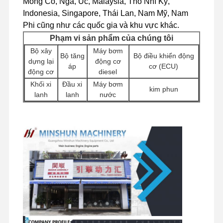
Mông Cổ, Nga, Úc, Malaysia, Thổ Nhĩ Kỳ,
động cơ CUMMINS
Indonesia, Singapore, Thái Lan, Nam Mỹ, Nam
Phi cũng như các quốc gia và khu vực khác.
Động cơ diesel
Phạm vi sản phẩm của chúng tôi
động cơ misubishi
Bộ xây
Máy bơm
Bộ tăng
Bộ điều khiển động
dựng lại
động cơ
áp
cơ (ECU)
Máy đào
động cơ
diesel
Khối xi
Đầu xi
Máy bơm
kim phun
bộ tái tạo động cơ
lanh
lanh
nước
Phụ kiện
Bơm tiêm
Động cơ
Máy bơm thủy lực
Bộ lọc
động cơ
khởi động
máy xúc
khác
Bộ lắp ráp máy tăng áp
Thành
Van
Lắp ráp
Linh kiện khung gầm
phần
phân
động cơ du
Các bộ phận động cơ khác
và các phụ kiện khác
xoay
phối
lịch
Hệ thống điều khiển điện tử
Các thành phần điện của động cơ
Hệ thống nhiên liệu động cơ