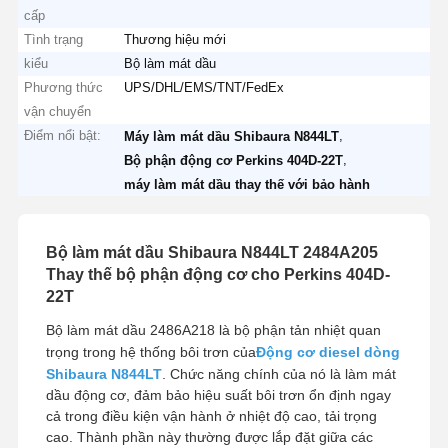
cấp
Tình trạng
Thương hiệu mới
kiểu
Bộ làm mát dầu
Phương thức
UPS/DHL/EMS/TNT/FedEx
vận chuyển
Điểm nổi bật:
,
Máy làm mát dầu Shibaura N844LT
,
Bộ phận động cơ Perkins 404D-22T
máy làm mát dầu thay thế với bảo hành
Bộ làm mát dầu Shibaura N844LT 2484A205
Thay thế bộ phận động cơ cho Perkins 404D-
22T
Bộ làm mát dầu 2486A218 là bộ phận tản nhiệt quan
trọng trong hệ thống bôi trơn của
Động cơ diesel dòng
Shibaura N844LT
. Chức năng chính của nó là làm mát
dầu động cơ, đảm bảo hiệu suất bôi trơn ổn định ngay
cả trong điều kiện vận hành ở nhiệt độ cao, tải trọng
cao. Thành phần này thường được lắp đặt giữa các