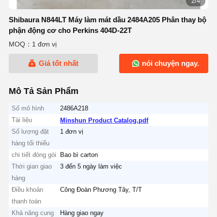
2/4
Shibaura N844LT Máy làm mát dầu 2484A205 Phân thay bộ
phận động cơ cho Perkins 404D-22T
MOQ：1 đơn vị
Giá tốt nhất
nói chuyện ngay.
Mô Tả Sản Phẩm
Số mô hình
2486A218
Tài liệu
Minshun Product Catalog.pdf
Số lượng đặt
1 đơn vị
hàng tối thiểu
chi tiết đóng gói
Bao bì carton
Thời gian giao
3 đến 5 ngày làm việc
hàng
Điều khoản
Công Đoàn Phương Tây, T/T
thanh toán
Khả năng cung
Hàng giao ngay