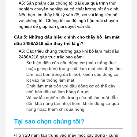
A5: Sản phẩm của chúng tôi trải qua quá trình thử
nghiệm chuyên nghiệp và có chất lượng rất ổn định.
Nếu bạn tìm thấy bất kỳ vấn đề, xin vui lòng liên hệ
với chúng tôi. Chúng tôi có đội ngũ hậu mãi chuyên
nghiệp để giúp bạn giải quyết vấn đề.
Câu 5: Những dấu hiệu chính cho thấy bộ làm mát
dầu 2486A218 cần thay thế là gì?
A5: Các triệu chứng thường gặp khi bộ làm mát dầu
2486A218 gặp trục trặc bao gồm:
Sự hiện diện của dầu động cơ (màu trắng đục
hoặc giống bùn) trong chất làm mát cho thấy tấm
làm mát bên trong đã bị nứt, khiến dầu động cơ
lọt vào hệ thống làm mát;
Chất làm mát trộn với dầu động cơ có thể gây
nhũ hóa dầu và làm hỏng ổ trục;
Và sự tắc nghẽn bên trong của bộ làm mát dẫn
đến khả năng tản nhiệt kém, khiến động cơ quá
nóng hoặc thậm chí quá nóng.
Tại sao chọn chúng tôi?
•
Hơn 20 năm tập trung vào máy móc xây dựng - cung