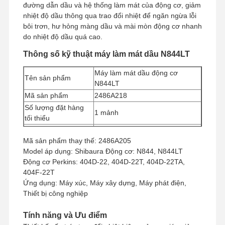
đường dẫn dầu và hệ thống làm mát của động cơ, giảm
nhiệt độ dầu thông qua trao đổi nhiệt để ngăn ngừa lỗi
bôi trơn, hư hỏng màng dầu và mài mòn động cơ nhanh
do nhiệt độ dầu quá cao.
Thông số kỹ thuật máy làm mát dầu N844LT
Máy làm mát dầu động cơ
Tên sản phẩm
N844LT
Mã sản phẩm
2486A218
Số lượng đặt hàng
1 mảnh
tối thiểu
Phương thức thanh
Công Đoàn Phương Tây, T/T
Mã sản phẩm thay thế: 2486A205
toán
Model áp dụng: Shibaura Động cơ: N844, N844LT
Phương thức vận
UPS/DHL/EMS/TNT/FedEx
Động cơ Perkins: 404D-22, 404D-22T, 404D-22TA,
chuyển
404F-22T
Ứng dụng: Máy xúc, Máy xây dựng, Máy phát điện,
Thiết bị công nghiệp
Tính năng và Ưu điểm