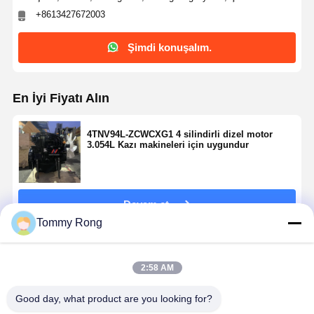
+8613427672003
Şimdi konuşalım.
En İyi Fiyatı Alın
4TNV94L-ZCWCXG1 4 silindirli dizel motor
3.054L Kazı makineleri için uygundur
Devam et
Tommy Rong
Önerilen Ürünler
2:58 AM
Good day, what product are you looking for?