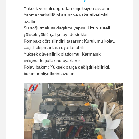
Western Union, T/T
Yöntemleri
Yüksek verimli doğrudan enjeksiyon sistemi:
Nakliye
UPS / DHL / EMS / TNT /
Yanma verimliliğini artırır ve yakıt tüketimini
yöntemleri
FedEx
azaltır
Su soğutmalı ısı dağılımı yapısı: Uzun süreli
yüksek yüklü çalışmayı destekler
Kompakt dört silindirli tasarım: Kurulumu kolay,
çeşitli ekipmanlara uyarlanabilir
Yüksek güvenilirlik platformu: Karmaşık
çalışma koşullarına uyarlanır
Kolay bakım: Yüksek parça değiştirilebilirliği,
bakım maliyetlerini azaltır
Evde
Ürün
VR Gösterisi
Hakkımızda