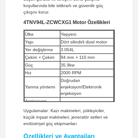
koşullarında bile istikrarlı ve güvenilir güç
çıkışını korur.
4TNV94L-ZCWCXG1 Motor Özellikleri
Ülke
Yepyeni.
Yapı
Dört silindirli dizel motor
Yer değiştirme
3.054L
Çekim × Çekim
94 mm × 110 mm
Güç
35.9kw
Hız
2000 RPM
Doğrudan
Yanma yöntemi
enjeksiyon/Elektronik
enjeksiyon
Aspirasyon
Doğal olarak aspirasyon
Yöntemi
Uygulamalar: Kazı makineleri, yükleyiciler,
Net Ağırlık
245kg
küçük inşaat makineleri, jeneratör setleri ve
Asgari Sipariş
endüstriyel güç ekipmanları
1 parça
miktarı
Özellikleri ve Avantajları
Ödeme