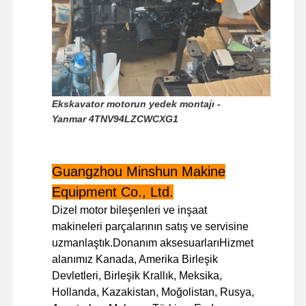
Fabrika Turu
Kalite Kontrol
Bizimle
Haberler
İletişim
Ekskavator motorun yedek montajı -
Yanmar 4TNV94LZCWCXG1
Davalar
Perkins Motoru
Guangzhou Minshun Makine
Equipment Co., Ltd.
Yanmar Motoru
Dizel motor bileşenleri ve inşaat
kubota motor
makineleri parçalarının satış ve servisine
uzmanlaştık.Donanım aksesuarlarıHizmet
Isuzu Motoru
alanımız Kanada, Amerika Birleşik
Devletleri, Birleşik Krallık, Meksika,
Cummins Motoru
Hollanda, Kazakistan, Moğolistan, Rusya,