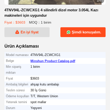
2/6
4TNV94L-ZCWCXG1 4 silindirli dizel motor 3.054L Kazı
makineleri için uygundur
Fiyat：$3603
MOQ：1 birim
En iyi fiyat
Şimdi konuşalım.
Ürün Açıklaması
Model numarası
4TNV94L-ZCWCXG1
Belge
Minshun Product Catalog.pdf
Min sipariş
1 birim
miktarı
Fiyat
$3603
Ambalaj bilgileri
ahşap kutu ambalajı
Teslim süresi
30 İş Günü
Ödeme koşulları
T/T, Western Union
Yetenek temini
spot mallar
Durum
Yepyeni