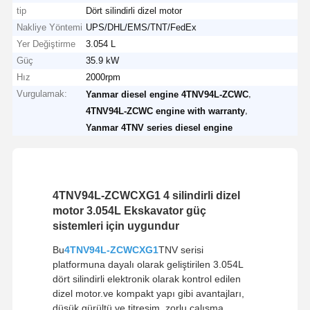
tip
Dört silindirli dizel motor
Nakliye Yöntemi
UPS/DHL/EMS/TNT/FedEx
Yer Değiştirme
3.054 L
Güç
35.9 kW
Hız
2000rpm
Vurgulamak:
,
Yanmar diesel engine 4TNV94L-ZCWC
,
4TNV94L-ZCWC engine with warranty
Yanmar 4TNV series diesel engine
4TNV94L-ZCWCXG1 4 silindirli dizel
motor 3.054L Ekskavator güç
sistemleri için uygundur
Bu
4TNV94L-ZCWCXG1
TNV serisi
platformuna dayalı olarak geliştirilen 3.054L
dört silindirli elektronik olarak kontrol edilen
dizel motor.ve kompakt yapı gibi avantajları,
düşük gürültü ve titreşim. zorlu çalışma