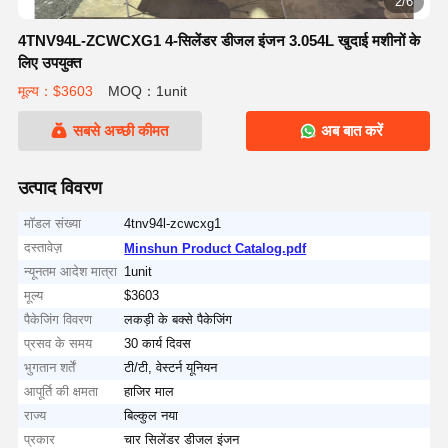
2/6
4TNV94L-ZCWCXG1 4-सिलेंडर डीजल इंजन 3.054L खुदाई मशीनों के
लिए उपयुक्त
मूल्य：$3603
MOQ：1unit
सबसे अच्छी कीमत
अब बात करें
उत्पाद विवरण
मॉडल संख्या
4tnv94l-zcwcxg1
दस्तावेज़
Minshun Product Catalog.pdf
न्यूनतम आदेश मात्रा
1unit
मूल्य
$3603
पैकेजिंग विवरण
लकड़ी के बक्से पैकेजिंग
प्रसव के समय
30 कार्य दिवस
भुगतान शर्तें
टी/टी, वेस्टर्न यूनियन
आपूर्ति की क्षमता
हाजिर माल
राज्य
बिल्कुल नया
प्रकार
चार सिलेंडर डीजल इंजन