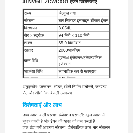
4TNV94L-ZCWCXG1 इंजन विशिष्टताएँ
राज्य
बिल्कुल नया
संरचना
चार सिलेंडर इनलाइन डीजल इंजन
विस्थापन
3.054L
बोर × स्ट्रोक
94 मिमी × 110 मिमी
शक्ति
35.9 किलोवाट
रफ़्तार
2000आरपीएम
प्रत्यक्ष इंजेक्शन/इलेक्ट्रॉनिक
दहन विधि
इंजेक्शन
आकांक्षा विधि
स्वाभाविक रूप से महाप्राण
शुद्ध वजन
245 किग्रा
न्यूनतम आदेश मात्रा
1 टुकड़ा
अनुप्रयोग: उत्खनन, लोडर, छोटी निर्माण मशीनरी, जनरेटर
सेट और औद्योगिक बिजली उपकरण
भुगतान के तरीके
वेस्टर्न यूनियन, टी/टी
यूपीएस/डीएचएल/ईएमएस/टीएनटी/
शिपिंग विधियां
विशेषताएं और लाभ
फेडएक्स
उच्च दक्षता वाली प्रत्यक्ष इंजेक्शन प्रणाली: दहन दक्षता में
सुधार करती है और ईंधन की खपत को कम करती है
जल-ठंडा गर्मी अपव्यय संरचना: दीर्घकालिक उच्च-भार संचालन