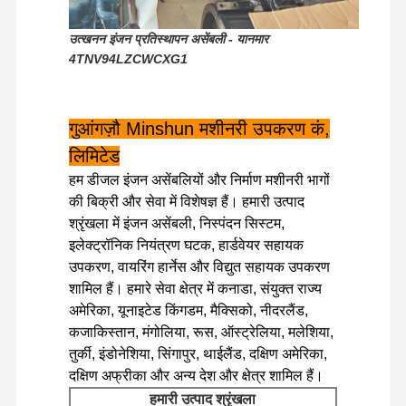
उत्खनन इंजन प्रतिस्थापन असेंबली - यानमार
फ़ैक्टरी टूर
गुणवत्ता नियंत्रण
हमसे संपर्क करें
समाचार
4TNV94LZCWCXG1
गुआंगज़ौ Minshun मशीनरी उपकरण कं,
लिमिटेड
मामले
हम डीजल इंजन असेंबलियों और निर्माण मशीनरी भागों
की बिक्री और सेवा में विशेषज्ञ हैं। हमारी उत्पाद
पर्किन्स इंजन
श्रृंखला में इंजन असेंबली, निस्पंदन सिस्टम,
इलेक्ट्रॉनिक नियंत्रण घटक, हार्डवेयर सहायक
यानमार इंजन
उपकरण, वायरिंग हार्नेस और विद्युत सहायक उपकरण
कुबोटा इंजन
शामिल हैं। हमारे सेवा क्षेत्र में कनाडा, संयुक्त राज्य
अमेरिका, यूनाइटेड किंगडम, मैक्सिको, नीदरलैंड,
इसुजु इंजन
कजाकिस्तान, मंगोलिया, रूस, ऑस्ट्रेलिया, मलेशिया,
तुर्की, इंडोनेशिया, सिंगापुर, थाईलैंड, दक्षिण अमेरिका,
कमिंस इंजन
दक्षिण अफ्रीका और अन्य देश और क्षेत्र शामिल हैं।
हमारी उत्पाद श्रृंखला
डीजल इंजन