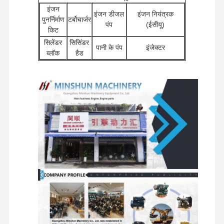
इंजन
इंजन डीजल
इंजन नियंत्रक
मित्सुबिशी इंजन
पुनर्निर्माण
टर्बोचार्जर
पंप
(ईसीयू)
किट
खुदाई करने वाला इंजन
सिलेंडर
सिसिंडर
पानी के पंप
इंजेक्टर
ब्लॉक
हैड
इंजन पुनर्निर्माण किट
अन्य इंजन
स्टार्टर
फिल्टर
सहायक
खुदाई हाइड्रोलिक पंप
मोटर्स
इंजेक्शन पंप
उपकरण
कुंडा
वितरक
यात्रा मोटर
चेसिस घटक और अन्य
टर्बोचार्जर असेंबली
घटक
वाल्व
असेंबलियाँ
सहायक उपकरण
अन्य इंजन पार्ट्स
इलेक्ट्रॉनिक नियंत्रण तंत्र
इंजन के विद्युत घटक
इंजन ईंधन प्रणाली
खुदाई करने वाले हाइड्रोलिक पार्ट्स