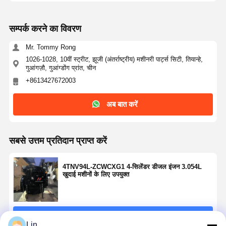
सम्पर्क करने का विवरण
Mr. Tommy Rong
1026-1028, 10वीं स्ट्रीट, झूजी (अंतर्राष्ट्रीय) मशीनरी पार्ट्स सिटी, तियान्हे,
गुआंगज़ौ, गुआंग्डोंग प्रांत, चीन
+8613427672003
अब बात करें
सबसे उत्तम प्रतिदान प्राप्त करें
4TNV94L-ZCWCXG1 4-सिलेंडर डीजल इंजन 3.054L
खुदाई मशीनों के लिए उपयुक्त
जारी रखें
Lin