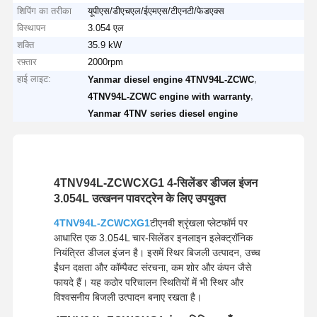
शिपिंग का तरीका
यूपीएस/डीएचएल/ईएमएस/टीएनटी/फेडएक्स
विस्थापन
3.054 एल
शक्ति
35.9 kW
रफ़्तार
2000rpm
हाई लाइट:
,
Yanmar diesel engine 4TNV94L-ZCWC
,
4TNV94L-ZCWC engine with warranty
Yanmar 4TNV series diesel engine
4TNV94L-ZCWCXG1 4-सिलेंडर डीजल इंजन
3.054L उत्खनन पावरट्रेन के लिए उपयुक्त
4TNV94L-ZCWCXG1
टीएनवी श्रृंखला प्लेटफॉर्म पर
आधारित एक 3.054L चार-सिलेंडर इनलाइन इलेक्ट्रॉनिक
नियंत्रित डीजल इंजन है। इसमें स्थिर बिजली उत्पादन, उच्च
ईंधन दक्षता और कॉम्पैक्ट संरचना, कम शोर और कंपन जैसे
फायदे हैं। यह कठोर परिचालन स्थितियों में भी स्थिर और
विश्वसनीय बिजली उत्पादन बनाए रखता है।