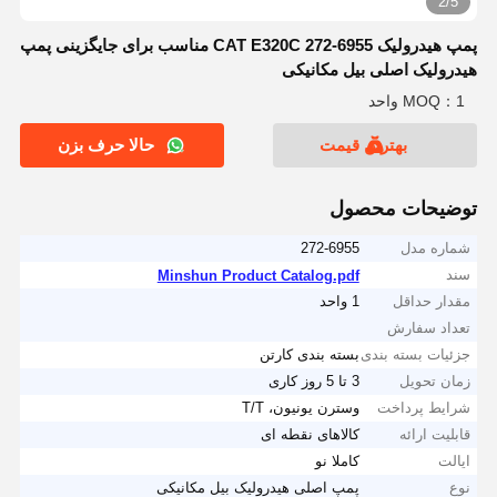
2/5
پمپ هیدرولیک CAT E320C 272-6955 مناسب برای جایگزینی پمپ
هیدرولیک اصلی بیل مکانیکی
MOQ：1 واحد
بهترین قیمت
حالا حرف بزن
توضیحات محصول
شماره مدل
272-6955
سند
Minshun Product Catalog.pdf
مقدار حداقل
1 واحد
تعداد سفارش
جزئیات بسته بندی
بسته بندی کارتن
زمان تحویل
3 تا 5 روز کاری
شرایط پرداخت
وسترن یونیون، T/T
قابلیت ارائه
کالاهای نقطه ای
ایالت
کاملا نو
نوع
پمپ اصلی هیدرولیک بیل مکانیکی