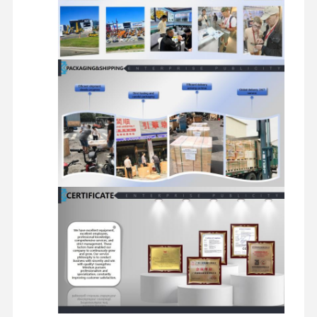
موتور دیزل
موتور میتسوبیشی
موتور بیل مکانیکی
کیت بازسازی موتور
پمپ تزریق
تجمع توربو شارژر
سایر قطعات موتور
سیستم کنترل الکترونیکی
اجزای الکتریکی موتور
سیستم سوخت موتور
قطعات هیدرولیک بیل مکانیکی