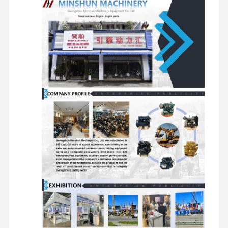
اجزای
شیرهای
اجزای شاسی و
موتورهای
چرخشی
توزیع کننده
سایر لوازم جانبی
مسافرتی
بازدید از
کنترل کیفیت
تماس با ما
اخبار
کارخانه
پرونده ها
موتور پرکینز
موتور یانمار
موتور کوبوتا
موتور ايسوزو
موتور کامینز