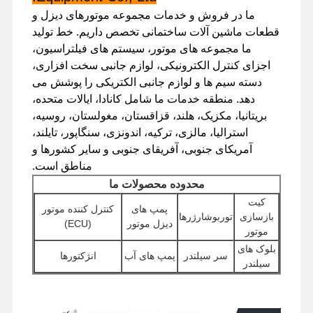
ما در فروش و خدمات مجموعه موتورهای دیزل و
قطعات ماشین آلات ساختمانی تخصص داریم. خط تولید
ما مجموعه های موتور، سیستم های فیلتراسیون،
اجزای کنترل الکترونیکی، لوازم جانبی سخت افزاری،
دسته سیم ها و لوازم جانبی الکتریکی را پوشش می
دهد. منطقه خدمات ما شامل کانادا، ایالات متحده،
بریتانیا، مکزیک، هلند، قزاقستان، مغولستان، روسیه،
استرالیا، مالزی، ترکیه، اندونزی، سنگاپور، تایلند،
آمریکای جنوبی، آفریقای جنوبی و سایر کشورها و
مناطق است.
محدوده محصولات ما
کیت
پمپ های
کنترل کننده موتور
بازسازی
توربوشارژرها
دیزل موتور
(ECU)
موتور
بلوک های
سر سیلندر
پمپ های آب
انژکتورها
سیلندر
خانه
محصولات
نمایش واقعیت
درباره ما
موتورهای
سایر لوازم
پمپ های هیدرولیک
مجازی
فیلترها
استارت
جانبی موتور
بیل مکانیکی
مجموعه