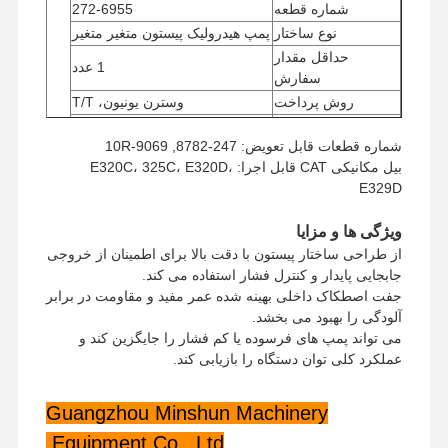
شماره قطعه
272-6955
نوع ساختار
پمپ هیدرولیک پیستون متغیر متغیر
حداقل مقدار
1 عدد
سفارش
روش پرداخت
وسترن یونیون، T/T
روش حمل و نقل
UPS/DHL/EMS/TNT/FedEx
شماره قطعات قابل تعویض: 247-8782, 10R-9069
بیل مکانیکی CAT قابل اجرا: E320C، 325C، E320D،
E329D
ویژگی ها و مزایا
از طراحی ساختار پیستون با دقت بالا برای اطمینان از خروجی
جابجایی پایدار و کنترل فشار استفاده می کند.
جفت اصطکاک داخلی بهینه شده عمر مفید و مقاومت در برابر
آلودگی را بهبود می بخشد.
می تواند پمپ های فرسوده یا کم فشار را جایگزین کند و
عملکرد کلی توان دستگاه را بازیابی کند.
Guangzhou Minshun Machinery
Equipment Co., Ltd.