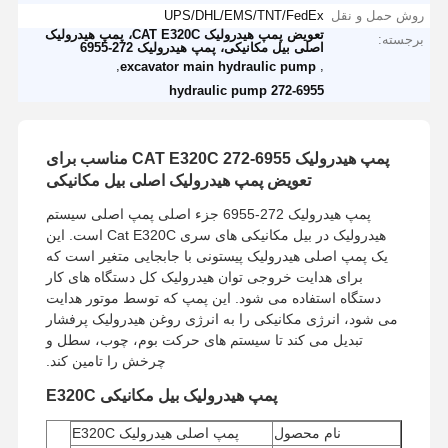
روش حمل و نقل
UPS/DHL/EMS/TNT/FedEx
تعویض پمپ هیدرولیک CAT E320C، پمپ هیدرولیک
برجسته:
اصلی بیل مکانیکی، پمپ هیدرولیک 272-6955
,
,
excavator main hydraulic pump
hydraulic pump 272-6955
پمپ هیدرولیک CAT E320C 272-6955 مناسب برای
تعویض پمپ هیدرولیک اصلی بیل مکانیکی
پمپ هیدرولیک 272-6955 جزء اصلی پمپ اصلی سیستم
هیدرولیک در بیل مکانیکی های سری Cat E320C است. این
یک پمپ اصلی هیدرولیک پیستونی با جابجایی متغیر است که
برای هدایت خروجی توان هیدرولیک کل دستگاه های کار
دستگاه استفاده می شود. این پمپ که توسط موتور هدایت
می شود، انرژی مکانیکی را به انرژی روغن هیدرولیک پرفشار
تبدیل می کند تا سیستم های حرکت بوم، چوب، سطل و
چرخش را تامین کند.
پمپ هیدرولیک بیل مکانیکی E320C
نام محصول
پمپ اصلی هیدرولیک E320C