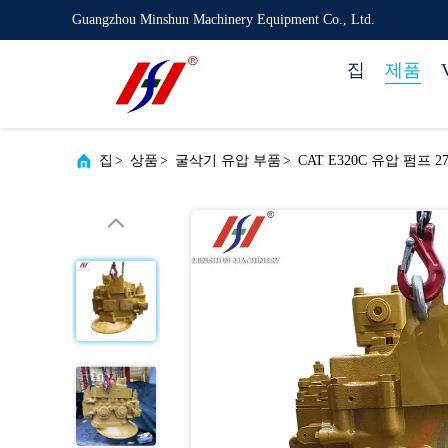
Guangzhou Minshun Machinery Equipment Co., Ltd.
집
제품
집
>
상품
>
굴삭기 유압 부품
>
CAT E320C 유압 펌프