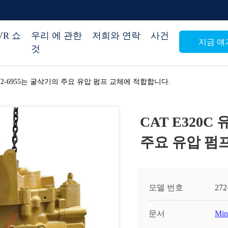
VR 쇼
우리 에 관한
저희와 연락
사건
지금 얘
것
 272-6955는 굴삭기의 주요 유압 펌프 교체에 적합합니다.
CAT E320C
주요 유압 펌
모델 번호
272
문서
Min