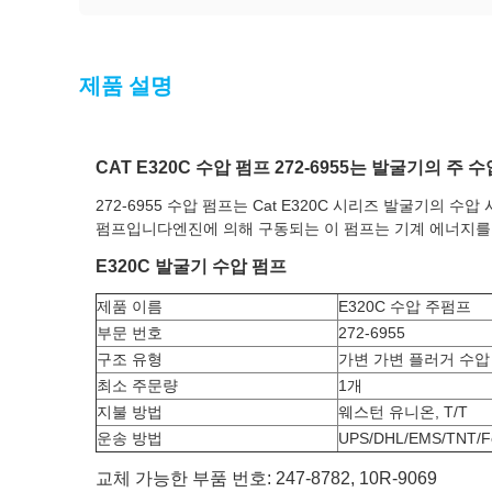
제품 설명
CAT E320C 수압 펌프 272-6955는 발굴기의 
272-6955 수압 펌프는 Cat E320C 시리즈 발굴기의
펌프입니다엔진에 의해 구동되는 이 펌프는 기계 에너지를 
E320C 발굴기 수압 펌프
제품 이름
E320C 수압 주펌프
부문 번호
272-6955
구조 유형
가변 가변 플러거 수압
최소 주문량
1개
지불 방법
웨스턴 유니온, T/T
운송 방법
UPS/DHL/EMS/TNT/F
교체 가능한 부품 번호: 247-8782, 10R-9069