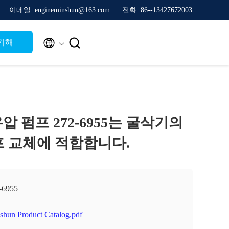
이메일: engineminshun@163.com
전화: 86--13427672003


기해
 유압 펌프 272-6955는 굴삭기의
프 교체에 적합합니다.
-6955
shun Product Catalog.pdf