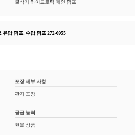
굴삭기 하이드로릭 메인 펌프
 유압 펌프
,
수압 펌프 272-6955
포장 세부 사항
판지 포장
공급 능력
현물 상품