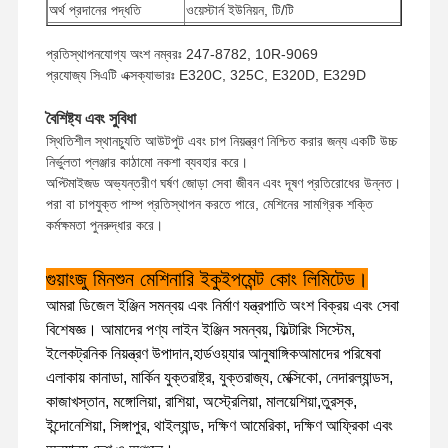
অর্থ প্রদানের পদ্ধতি
ওয়েস্টার্ন ইউনিয়ন, টি/টি
শিপিং পদ্ধতি
ইউপিএস/ডিএইচএল/ইএমএস/টিএনটি/ফেডেক্স
প্রতিস্থাপনযোগ্য অংশ নম্বরঃ 247-8782, 10R-9069
প্রযোজ্য সিএটি এক্সক্যাভারঃ E320C, 325C, E320D, E329D
বৈশিষ্ট্য এবং সুবিধা
স্থিতিশীল স্থানচ্যুতি আউটপুট এবং চাপ নিয়ন্ত্রণ নিশ্চিত করার জন্য একটি উচ্চ
নির্ভুলতা প্লঞ্জার কাঠামো নকশা ব্যবহার করে।
অপ্টিমাইজড অভ্যন্তরীণ ঘর্ষণ জোড়া সেবা জীবন এবং দূষণ প্রতিরোধের উন্নত।
পরা বা চাপযুক্ত পাম্প প্রতিস্থাপন করতে পারে, মেশিনের সামগ্রিক শক্তি
কর্মক্ষমতা পুনরুদ্ধার করে।
গুয়াংজু মিনশুন মেশিনারি ইকুইপমেন্ট কোং লিমিটেড।
আমরা ডিজেল ইঞ্জিন সমন্বয় এবং নির্মাণ যন্ত্রপাতি অংশ বিক্রয় এবং সেবা
বিশেষজ্ঞ। আমাদের পণ্য লাইন ইঞ্জিন সমন্বয়, ফিল্টারিং সিস্টেম,
ইলেকট্রনিক নিয়ন্ত্রণ উপাদান,হার্ডওয়্যার আনুষাঙ্গিকআমাদের পরিষেবা
এলাকায় কানাডা, মার্কিন যুক্তরাষ্ট্র, যুক্তরাজ্য, মেক্সিকো, নেদারল্যান্ডস,
কাজাখস্তান, মঙ্গোলিয়া, রাশিয়া, অস্ট্রেলিয়া, মালয়েশিয়া,তুরস্ক,
ইন্দোনেশিয়া, সিঙ্গাপুর, থাইল্যান্ড, দক্ষিণ আমেরিকা, দক্ষিণ আফ্রিকা এবং