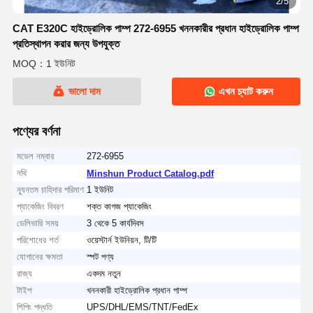
2/5
CAT E320C হাইড্রোলিক পাম্প 272-6955 খননকারীর প্রধান হাইড্রোলিক পাম্প
প্রতিস্থাপন করার জন্য উপযুক্ত
MOQ：1 ইউনিট
ভালো দাম
এখন চ্যাট করুন
পণ্যের বর্ণনা
মডেল নম্বার
272-6955
নথি
Minshun Product Catalog.pdf
ন্যূনতম চাহিদার পরিমাণ
1 ইউনিট
প্যাকেজিং বিবরণ
শক্ত কাগজ প্যাকেজিং
ডেলিভারি সময়
3 থেকে 5 কার্যদিবস
পরিশোধের শর্ত
ওয়েস্টার্ন ইউনিয়ন, টি/টি
যোগানের ক্ষমতা
স্পট পণ্য
রাজ্য
একদম নতুন
টাইপ
খননকারী হাইড্রোলিক প্রধান পাম্প
শিপিং পদ্ধতি
UPS/DHL/EMS/TNT/FedEx