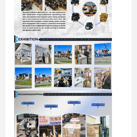
কারখানা ভ্রমণ
গুণগত মান নিয়ন্ত্রণ
যোগাযোগ করুন
খবর
মামলা
পারকিন্স ইঞ্জিন
ইয়ানমার ইঞ্জিন
কুবোটা ইঞ্জিন
ইসুজু ইঞ্জিন
CUMMINS ইঞ্জিন
ডিজেল ইঞ্জিন