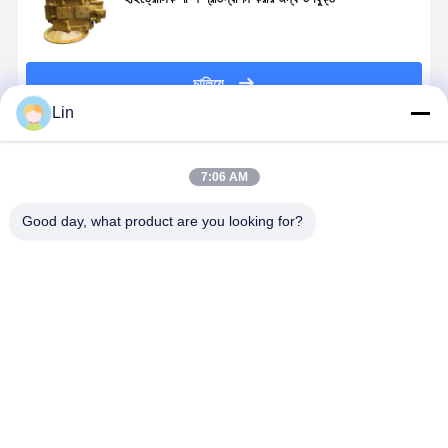
চালিয়ে
Lin
প্রস্তাবিত পণ্য
7:06 AM
Good day, what product are you looking for?
D39PX-22
Hitachi EX120-
PVD-0B-18P-
হাইড্রোলিক পাম্
হাইড্রোলিক পাম্প
5 হাইড্রোলিক পাম্প
6G3-4191A
K3V112DT-
মেরামত কিট 720-
মেরামত কিট -
এক্সক্যাভারের জন্য
1X5R-9C32
2M-00071 প্রধান
Excavator
হাইড্রোলিক পিস্টন
একটি R210L
পাম্প মেরামত
হাইড্রোলিক পাম্প
পাম্প প্রধান
এক্সকাভেটরের প্
ভালো দাম
ভালো দাম
ভালো দাম
ভালো দাম
প্রতিস্থাপন যন্ত্রাংশ
মেরামতের জন্য
হাইড্রোলিক পাম্প
পাম্প প্রতিস্থাপ
উপযুক্ত
প্রতিস্থাপন
জন্য উপযুক্ত