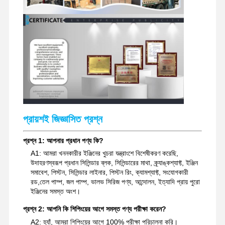
মিতসুবিশি ইঞ্জিন
এক্সকাভেটর ইঞ্জিন
ইঞ্জিন পুনর্নির্মাণের কিট
ইনজেকশন পাম্প
টার্বোচার্জার সমাবেশ
প্রায়শই জিজ্ঞাসিত প্রশ্ন
অন্যান্য ইঞ্জিন যন্ত্রাংশ
প্রশ্ন 1: আপনার প্রধান পণ্য কি?
বৈদ্যুতিন নিয়ন্ত্রণ ব্যবস্থা
A1: আমরা খননকারীর ইঞ্জিনের খুচরা যন্ত্রাংশে বিশেষীকরণ করেছি,
উদাহরণস্বরূপ প্রধান সিলিন্ডার ব্লক, সিলিন্ডারের মাথা, ক্র্যাঙ্কশ্যাফ্ট, ইঞ্জিন
ইঞ্জিনের বৈদ্যুতিক উপাদান
সমাবেশ, পিস্টন, সিলিন্ডার লাইনার, পিস্টন রিং, ক্যামশ্যাফ্ট, সংযোগকারী
রড,তেল পাম্প, জল পাম্প, ভালভ সিরিজ পণ্য, আন্দোলন, ইত্যাদি প্রায় পুরো
ইঞ্জিন জ্বালানী সিস্টেম
ইঞ্জিনের সমস্ত অংশ।
খননকারী হাইড্রোলিক যন্ত্রাংশ
প্রশ্ন 2: আপনি কি শিপিংয়ের আগে সমস্ত পণ্য পরীক্ষা করেন?
A2: হ্যাঁ, আমরা শিপিংয়ের আগে 100% পরীক্ষা পরিচালনা করি।