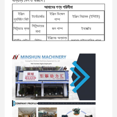
অন্যান্য দেশ ও অঞ্চলে।
আমাদের পণ্য পরিসীমা
ইঞ্জিন
ইঞ্জিন ডিজেল
টার্বোচার্জার
ইঞ্জিন নিয়ামক (ইসিইউ)
পুনর্নির্মাণ কিট
পাম্প
সিলিন্ডারের
সিলিন্ডার ব্লক
জল পাম্প
ইনজেক্টর
মাথা
ইঞ্জিনের অন্যান্য
স্টার্টার মোটর
ফিল্টার
জলাশয় হাইড্রোলিক পাম্প
আনুষাঙ্গিক
সুইভেল
ডিস্ট্রিবিউটর
ভ্রমণ মোটর
চ্যাসির উপাদান এবং অন্যান্য
উপাদান
ভালভ
সমন্বয়
আনুষাঙ্গিক
বাড়ি
পণ্য
ভিআর শো
আমাদের সম্বন্ধে