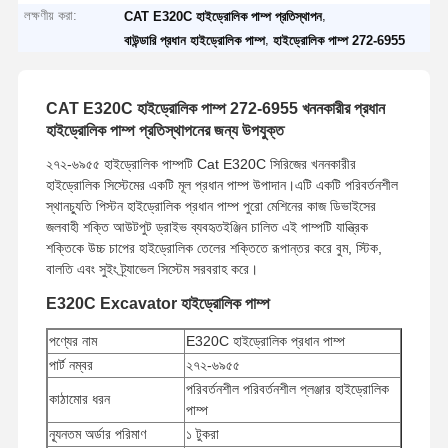
লক্ষণীয় করা:
,
CAT E320C হাইড্রোলিক পাম্প প্রতিস্থাপন
,
বাউন্ডারি প্রধান হাইড্রোলিক পাম্প
হাইড্রোলিক পাম্প 272-6955
CAT E320C হাইড্রোলিক পাম্প 272-6955 খননকারীর প্রধান
হাইড্রোলিক পাম্প প্রতিস্থাপনের জন্য উপযুক্ত
২৭২-৬৯৫৫ হাইড্রোলিক পাম্পটি Cat E320C সিরিজের খননকারীর
হাইড্রোলিক সিস্টেমের একটি মূল প্রধান পাম্প উপাদান।এটি একটি পরিবর্তনশীল
স্থানচ্যুতি পিস্টন হাইড্রোলিক প্রধান পাম্প পুরো মেশিনের কাজ ডিভাইসের
জলবাহী শক্তি আউটপুট ড্রাইভ ব্যবহৃতইঞ্জিন চালিত এই পাম্পটি যান্ত্রিক
শক্তিকে উচ্চ চাপের হাইড্রোলিক তেলের শক্তিতে রূপান্তর করে বুম, স্টিক,
বালতি এবং সুইং ট্র্যাভেল সিস্টেম সরবরাহ করে।
E320C Excavator হাইড্রোলিক পাম্প
পণ্যের নাম
E320C হাইড্রোলিক প্রধান পাম্প
পার্ট নম্বর
২৭২-৬৯৫৫
পরিবর্তনশীল পরিবর্তনশীল প্লঞ্জার হাইড্রোলিক
কাঠামোর ধরন
পাম্প
ন্যূনতম অর্ডার পরিমাণ
১ টুকরা