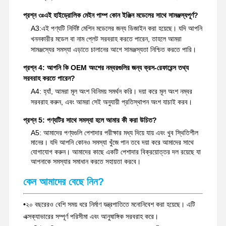
খননকারী খুচরা যন্ত্রাংশ
প্রশ্ন ৩ঃ
এই হাইড্রোলিক মেইন পাম্প কোন ইঞ্জিন মডেলের সাথে সামঞ্জস্যপূর্ণ?
A3:
এই পণ্যটি নির্দিষ্ট মেশিন মডেলের জন্য ডিজাইন করা হয়েছে। যদি আপনি
খননকারীর মডেল বা নাম প্লেট সরবরাহ করতে পারেন, তাহলে আমরা
সামঞ্জস্যের সমস্যা এড়াতে চালানের আগে সামঞ্জস্যতা নিশ্চিত করতে পারি।
প্রশ্ন 4: আপনি কি OEM অংশের নম্বরগুলির জন্য ক্রস-রেফারেন্স তথ্য
সরবরাহ করতে পারেন?
A4: হ্যাঁ, আমরা মূল অংশ বিনিময় সমর্থন করি। দয়া করে মূল অংশ নম্বর
সরবরাহ করুন, এবং আমরা সেই অনুযায়ী প্রতিস্থাপন অংশ যাচাই করব।
প্রশ্ন 5: পণ্যটির সাথে সমস্যা হলে আমার কী করা উচিত?
A5: আমাদের পণ্যগুলি পেশাদার পরীক্ষার মধ্য দিয়ে যায় এবং খুব স্থিতিশীল
মানের। যদি আপনি কোনও সমস্যা খুঁজে পান তবে দয়া করে আমাদের সাথে
যোগাযোগ করুন। আমাদের কাছে একটি পেশাদার বিক্রয়োত্তর দল রয়েছে যা
আপনাকে সমস্যার সমাধান করতে সহায়তা করবে।
কেন আমাদের বেছে নিন?
•
২০ বছরেরও বেশি সময় ধরে নির্মাণ যন্ত্রপাতিতে মনোনিবেশ করা হয়েছে। এটি
এক্সক্যাভারের সম্পূর্ণ পরিসীমা এবং আনুষাঙ্গিক সরবরাহ করে।