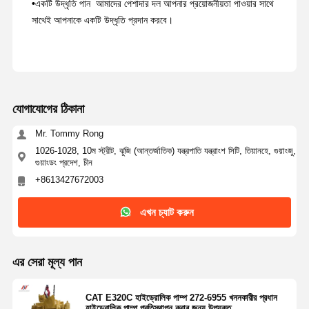
•
একটি উদ্ধৃতি পান ️ আমাদের পেশাদার দল আপনার প্রয়োজনীয়তা পাওয়ার সাথে
সাথেই আপনাকে একটি উদ্ধৃতি প্রদান করবে।
যোগাযোগের ঠিকানা
Mr. Tommy Rong
1026-1028, 10ম স্ট্রীট, ঝুজি (আন্তর্জাতিক) যন্ত্রপাতি যন্ত্রাংশ সিটি, তিয়ানহে, গুয়াংজু,
গুয়াংডং প্রদেশ, চীন
+8613427672003
এখন চ্যাট করুন
এর সেরা মূল্য পান
CAT E320C হাইড্রোলিক পাম্প 272-6955 খননকারীর প্রধান
হাইড্রোলিক পাম্প প্রতিস্থাপন করার জন্য উপযুক্ত