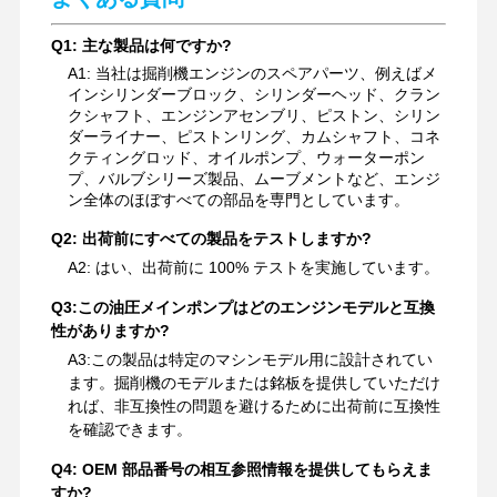
掘削機の油圧部品
Q1: 主な製品は何ですか?
掘削機のスペアパーツ
A1: 当社は掘削機エンジンのスペアパーツ、例えばメ
インシリンダーブロック、シリンダーヘッド、クラン
クシャフト、エンジンアセンブリ、ピストン、シリン
ダーライナー、ピストンリング、カムシャフト、コネ
クティングロッド、オイルポンプ、ウォーターポン
プ、バルブシリーズ製品、ムーブメントなど、エンジ
ン全体のほぼすべての部品を専門としています。
Q2: 出荷前にすべての製品をテストしますか?
A2: はい、出荷前に 100% テストを実施しています。
Q3:
この油圧メインポンプはどのエンジンモデルと互換
性がありますか?
A3:
この製品は特定のマシンモデル用に設計されてい
ます。掘削機のモデルまたは銘板を提供していただけ
れば、非互換性の問題を避けるために出荷前に互換性
を確認できます。
Q4: OEM 部品番号の相互参照情報を提供してもらえま
すか?