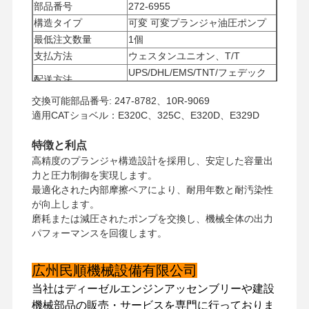
部品番号
272-6955
構造タイプ
可変 可変プランジャ油圧ポンプ
最低注文数量
1個
支払方法
ウェスタンユニオン、T/T
UPS/DHL/EMS/TNT/フェデック
配送方法
ス
交換可能部品番号: 247-8782、10R-9069
適用CATショベル：E320C、325C、E320D、E329D
特徴と利点
高精度のプランジャ構造設計を採用し、安定した容量出
力と圧力制御を実現します。
最適化された内部摩擦ペアにより、耐用年数と耐汚染性
が向上します。
磨耗または減圧されたポンプを交換し、機械全体の出力
パフォーマンスを回復します。
広州民順機械設備有限公司
当社はディーゼルエンジンアッセンブリーや建設
機械部品の販売・サービスを専門に行っておりま