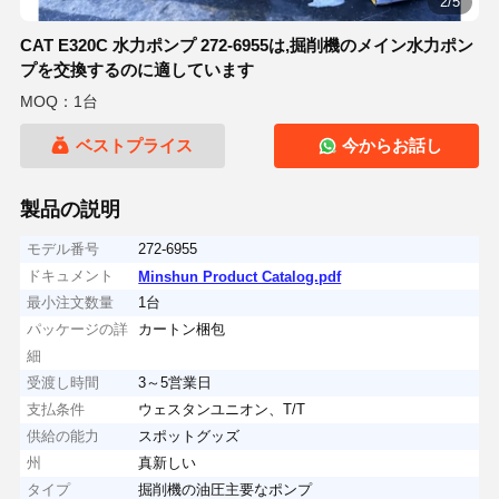
2/5
CAT E320C 水力ポンプ 272-6955は,掘削機のメイン水力ポン
プを交換するのに適しています
MOQ：1台
ベストプライス
今からお話し
製品の説明
モデル番号
272-6955
ドキュメント
Minshun Product Catalog.pdf
最小注文数量
1台
パッケージの詳
カートン梱包
細
受渡し時間
3～5営業日
支払条件
ウェスタンユニオン、T/T
供給の能力
スポットグッズ
州
真新しい
タイプ
掘削機の油圧主要なポンプ