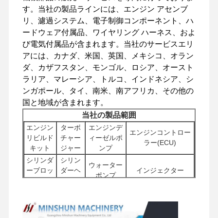
す。当社の製品ラインには、エンジン アセンブ
リ、濾過システム、電子制御コンポーネント、ハ
ードウェア付属品、ワイヤリング ハーネス、およ
び電気付属品が含まれます。当社のサービスエリ
アには、カナダ、米国、英国、メキシコ、オラン
ダ、カザフスタン、モンゴル、ロシア、オースト
ラリア、マレーシア、トルコ、インドネシア、シ
ンガポール、タイ、南米、南アフリカ、その他の
国と地域が含まれます。
当社の製品範囲
エンジン
ターボ
エンジンデ
エンジンコントロー
リビルド
チャー
ィーゼルポ
ラー(ECU)
キット
ジャー
ンプ
シリンダ
シリン
ウォーター
ーブロッ
ダーヘ
インジェクター
ポンプ
ク
ッド
家へ
製品
VRショー
わたしたち
スタータ
その他のエ
フィル
に つい て
ーモータ
ンジンアク
掘削機の油圧ポンプ
ター
ー
セサリ