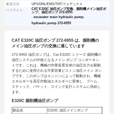
配送方法
UPS/DHL/EMS/TNT/フェデックス
CAT E320C 油圧ポンプ交換、掘削機メイン油圧ポ
ハイライト:
ンプ、油圧ポンプ 272-6955
,
,
excavator main hydraulic pump
hydraulic pump 272-6955
CAT E320C 油圧ポンプ 272-6955 は、掘削機の
メイン油圧ポンプの交換に適しています
272-6955 油圧ポンプは、Cat E320C シリーズ 掘削機の
油圧システムの中核となるメイン ポンプ コンポーネン
トです。これは、機械の作業装置全体の油圧出力を駆動
するために使用される可変容量ピストン油圧メイン ポン
プです。このポンプはエンジンによって駆動され、機械
エネルギーを高圧作動油エネルギーに変換し、ブーム、
スティック、バケット、スイング走行システムに供給し
ます。
E320C 掘削機油圧ポンプ
製品名
E320C 油圧メインポンプ