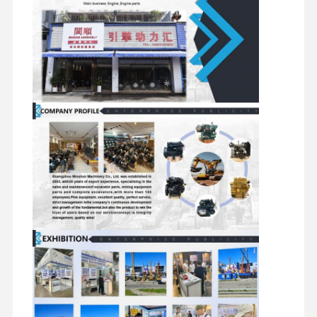
スイベル
トラベルモ
シャーシコンポーネ
コンポー
分配弁
ーターアセ
ントおよびその他の
ネント
ンブリ
アクセサリ
工場 ツアー
品質管理
連絡 くださ
ニュース
い
事件
パーキンズ エンジン
ヤンマーエンジン
クボタエンジン
イスズウエンジン
カミンズエンジン