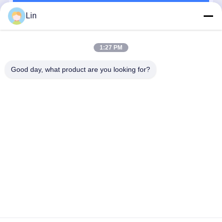
계속하다
Lin
추천된 제품
1:27 PM
Good day, what product are you looking for?
히타치 EX120-
CAT E320C 유
PVD-0B-18P-
수압 펌프
5 수압 펌프 수
압 펌프 272-
6G3-4191A 발
K3V112DT-
리 키트 - 발굴
6955는 굴삭기
굴기의 수압 피
1X5R-9C32
기 수압 펌프 수
의 주요 유압 펌
스톤 펌프 주 수
는 R210LC-
리용
프 교체에 적합
압 펌프 교체
발굴기의 주
최고의 가격
최고의 가격
최고의 가격
최고의 가
합니다.
프를 교체하
에 적합합니
Desktop Site
홈
사이트맵
연락처
사이트 지도
개인정보 보호 정책