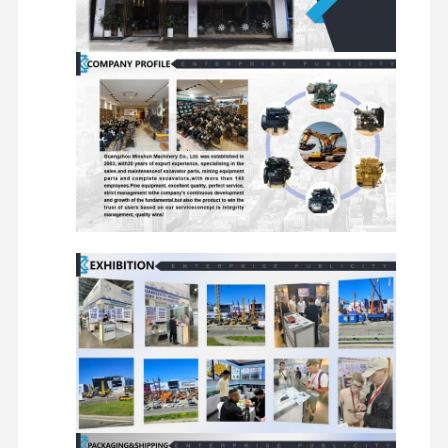
디젤 엔진
미츠비시 엔진
굴삭기 엔진
엔진은 장비를 재건합니다
인젝션 펌프
터보 차저 조립체
다른 엔진 부품
전자 제어 시스템
엔진 전기 부품
엔진 연료 시스템
굴삭기 유압 부품