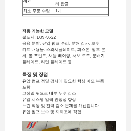
재료
리 합금
최소 주문 수량
1개
결제수단
서부 동맹, T/T
배송 방법
UPS/DHL/EMS/TNT/페덱스
적용 가능한 모델
불도저: D39PX-22
응용 분야: 유압 펌프 수리, 분해 검사, 보수
키트 내용물: 스와시플레이트, 피스톤, 펌프 본
체, 볼 조인트, 새들 베어링, 서보 로드, 분배기
플레이트, 리턴 플레이트 등
특징 및 장점
유압 펌프 정밀 검사에 필요한 핵심 마모 부품
포함
고정밀 핏으로 내부 누수 감소
유압 시스템 압력 안정성 향상
느린 작동 및 전력 감소 문제를 개선합니다.
유압 펌프 보수 및 재제조에 적합