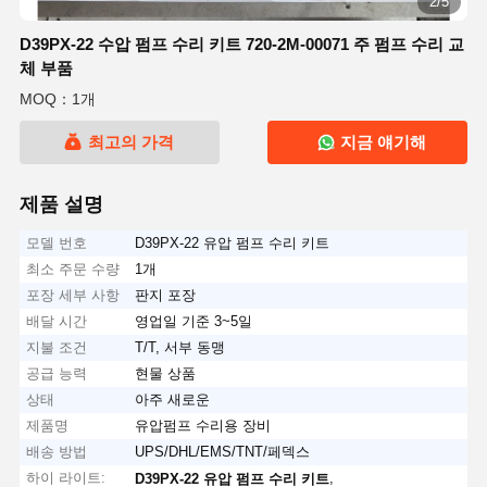
2/5
D39PX-22 수압 펌프 수리 키트 720-2M-00071 주 펌프 수리 교
체 부품
MOQ：1개
최고의 가격
지금 얘기해
제품 설명
모델 번호
D39PX-22 유압 펌프 수리 키트
최소 주문 수량
1개
포장 세부 사항
판지 포장
배달 시간
영업일 기준 3~5일
지불 조건
T/T, 서부 동맹
공급 능력
현물 상품
상태
아주 새로운
제품명
유압펌프 수리용 장비
배송 방법
UPS/DHL/EMS/TNT/페덱스
하이 라이트:
,
D39PX-22 유압 펌프 수리 키트