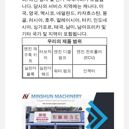
니다. 당사의 서비스 지역에는 캐나다, 미
국, 영국, 멕시코, 네덜란드, 카자흐스탄, 몽
골, 러시아, 호주, 말레이시아, 터키, 인도네
공장 투어
품질 관리
저희와 연락
뉴스
시아, 싱가포르, 태국, 남미, 남아프리카 및
기타 국가 및 지역이 포함됩니다.
우리의 제품 범위
엔진 재
터보차
엔진 디젤
엔진 컨트롤러
구축 키
사건
저
펌프
(ECU)
트
실린더
실린더
워터 펌프
인젝터
퍼킨스 엔진
블록
헤드
스타터
기타 엔진
필터
굴착기 유압 펌프
얀마 엔진
모터
액세서리
여행용 모
회전 부
분배기
섀시 구성 요소 및
쿠보타 엔진
터 어셈블
품
밸브
기타 액세서리
리
이수즈 엔진
커민스 엔진