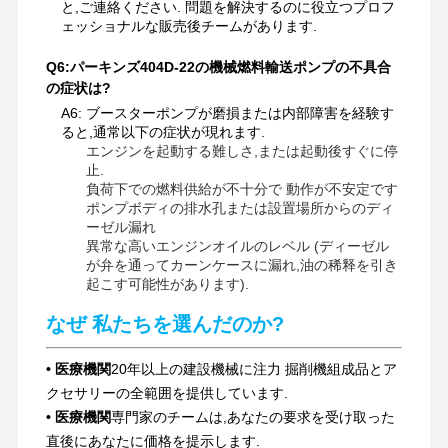
と,ご連絡ください. 問題を解決するのに役立つプロフ
ェッショナルな販売後チームがあります.
Q6:パーキンズ404D-22の機械燃料輸送ポンプの不具合
の症状は?
A6: ブースターポンプが磨損または内部障害を経験す
ると,通常以下の症状が現れます.
エンジンを起動する難しさ,または起動後すぐに停
止.
負荷下での燃料供給が不十分で 動作が不安定です
ポンプボディの排水孔または設置場所からのディ
ーゼル漏れ
異常な高いエンジンオイルのレベル (ディーゼル
が弁を通ってカーンケースに漏れ,油の稀释を引き
起こす可能性があります).
なぜ 私たちを選んだのか?
• 医療機関
20年以上の建設機械に注力 掘削機組成品とア
クセサリーの全範囲を提供しています.
• 医療機関
専門家のチームは,あなたの要求を受け取った
直後にあなたに価格を提示します.