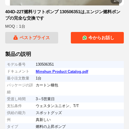
2/4
404D-22T燃料リフトポンプ 130506351は,エンジン燃料ポン
プの完全な交換です
MOQ：1台
ベストプライス
今からお話し
製品の説明
モデル番号
130506351
ドキュメント
Minshun Product Catalog.pdf
最小注文数量
1台
パッケージの詳
カートン梱包
細
受渡し時間
3～5営業日
支払条件
ウェスタンユニオン、T/T
供給の能力
スポットグッズ
州
真新しい
タイプ
燃料の上昇ポンプ