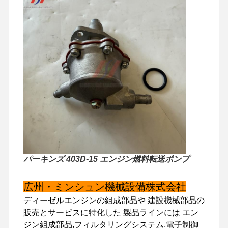
パーキンズ 403D-15 エンジン燃料転送ポンプ
広州・ミンシュン機械設備株式会社
家へ
製品
VRショー
わたしたち
ディーゼルエンジンの組成部品や 建設機械部品の
に つい て
販売とサービスに特化した 製品ラインには エン
ジン組成部品,フィルタリングシステム,電子制御