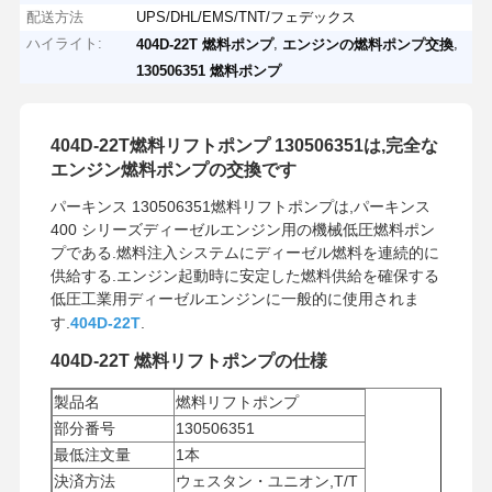
配送方法
UPS/DHL/EMS/TNT/フェデックス
ハイライト:
,
,
404D-22T 燃料ポンプ
エンジンの燃料ポンプ交換
130506351 燃料ポンプ
404D-22T燃料リフトポンプ 130506351は,完全な
エンジン燃料ポンプの交換です
パーキンス 130506351燃料リフトポンプは,パーキンス
400 シリーズディーゼルエンジン用の機械低圧燃料ポン
プである.燃料注入システムにディーゼル燃料を連続的に
供給する.エンジン起動時に安定した燃料供給を確保する
低圧工業用ディーゼルエンジンに一般的に使用されま
す.
404D-22T
.
404D-22T 燃料リフトポンプの仕様
製品名
燃料リフトポンプ
部分番号
130506351
最低注文量
1本
決済方法
ウェスタン・ユニオン,T/T