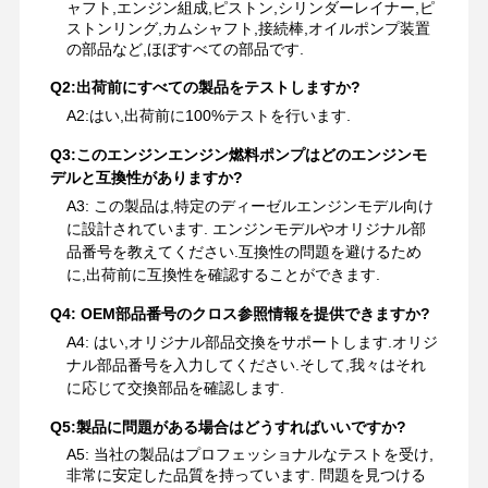
ャフト,エンジン組成,ピストン,シリンダーレイナー,ピ
ストンリング,カムシャフト,接続棒,オイルポンプ装置
の部品など,ほぼすべての部品です.
Q2:出荷前にすべての製品をテストしますか?
A2:はい,出荷前に100%テストを行います.
Q3:このエンジンエンジン燃料ポンプはどのエンジンモ
デルと互換性がありますか?
A3: この製品は,特定のディーゼルエンジンモデル向け
に設計されています. エンジンモデルやオリジナル部
品番号を教えてください.互換性の問題を避けるため
に,出荷前に互換性を確認することができます.
Q4: OEM部品番号のクロス参照情報を提供できますか?
A4: はい,オリジナル部品交換をサポートします.オリジ
ナル部品番号を入力してください.そして,我々はそれ
に応じて交換部品を確認します.
Q5:製品に問題がある場合はどうすればいいですか?
A5: 当社の製品はプロフェッショナルなテストを受け,
非常に安定した品質を持っています. 問題を見つける