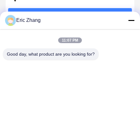
続行
Eric Zhang
推薦されたプロダクト
11:07 PM
Good day, what product are you looking for?
Yanmar
冷却水ポンプ
シリンダー ラ
ヤンマー
4TNV106 エン
16251-73037
イナー 1-
4TNV98-
ジンファン エ
は,クボタ
87618384-0 い
VTBZ2 エ
ンジン冷却シ
V1505,V1305,
すゞ 4LE2 エ
ンスラスト
ステムのファ
およびD1105エ
ンジン シリン
ッシャー
ベストプライス
ベストプライス
ベストプライス
ベストプラ
ン交換に適し
ンジン水ポン
ダー ライナー
129927-029
た
プの代替品で
交換部品に適
4TNV98に
す
しています
ています
Desktop Site
ホーム
企業情報
お問い合わせ