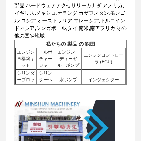
部品,ハードウェアアクセサリーカナダ,アメリカ,
イギリス,メキシコ,オランダ,カザフスタン,モンゴ
ル,ロシア,オーストラリア,マレーシア,トルコイン
工場 ツアー
品質管理
連絡 くださ
ニュース
ドネシア,シンガポール,タイ,南米,南アフリカ,その
い
他の国や地域
私たちの 製品 の 範囲
エンジン
トルボ
エンジン・
エンジンコントロー
再構築キ
チャー
ディーゼ
ラ (ECU)
ット
ジャー
ル・ポンプ
事件
シリンダ
シリン
ーブロッ
ダーヘ
水ポンプ
インジェクター
パーキンズ エンジン
ク
ッド
スタータ
他のエンジ
フィル
ヤンマーエンジン
ーモータ
ンのアクセ
掘削機用水力ポンプ
ター
ー
サリー
クボタエンジン
スウィー
トラベルモ
ブルコン
配送バ
シャーシ部品及びそ
ーターの組
イスズウエンジン
ポーネン
ルブ
の他のアクセサリー
立物
ト
カミンズエンジン