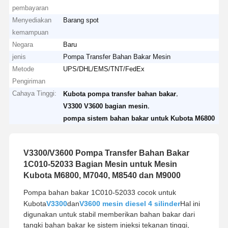
pembayaran
Menyediakan
Barang spot
kemampuan
Negara
Baru
jenis
Pompa Transfer Bahan Bakar Mesin
Metode
UPS/DHL/EMS/TNT/FedEx
Pengiriman
Cahaya Tinggi:
,
Kubota pompa transfer bahan bakar
,
V3300 V3600 bagian mesin
pompa sistem bahan bakar untuk Kubota M6800
V3300/V3600 Pompa Transfer Bahan Bakar
1C010-52033 Bagian Mesin untuk Mesin
Kubota M6800, M7040, M8540 dan M9000
Pompa bahan bakar 1C010-52033 cocok untuk
Kubota
V3300
dan
V3600 mesin diesel 4 silinder
Hal ini
digunakan untuk stabil memberikan bahan bakar dari
tangki bahan bakar ke sistem injeksi tekanan tinggi,