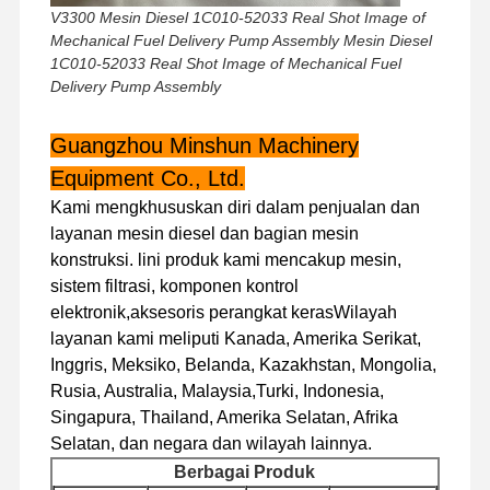
V3300 Mesin Diesel 1C010-52033 Real Shot Image of
Mechanical Fuel Delivery Pump Assembly Mesin Diesel
1C010-52033 Real Shot Image of Mechanical Fuel
Tur Pabrik
Kontrol
Hubungi
Berita
Delivery Pump Assembly
Kualitas
Kami
Guangzhou Minshun Machinery
Equipment Co., Ltd.
Kami mengkhususkan diri dalam penjualan dan
Kasus
layanan mesin diesel dan bagian mesin
konstruksi. lini produk kami mencakup mesin,
sistem filtrasi, komponen kontrol
mesin Perkins
elektronik,aksesoris perangkat kerasWilayah
Mesin Yanmar
layanan kami meliputi Kanada, Amerika Serikat,
Inggris, Meksiko, Belanda, Kazakhstan, Mongolia,
mesin Kubota
Rusia, Australia, Malaysia,Turki, Indonesia,
Singapura, Thailand, Amerika Selatan, Afrika
Mesin Isuzu
Selatan, dan negara dan wilayah lainnya.
Mesin CUMMINS
Berbagai Produk