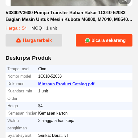
2/4
V3300/V3600 Pompa Transfer Bahan Bakar 1C010-52033
Bagian Mesin Untuk Mesin Kubota M6800, M7040, M8540,
Dan M9000
Harga：$4
MOQ：1 unit
Harga terbaik
bicara sekarang
Deskripsi Produk
Tempat asal
Cina
Nomor model
1C010-52033
Dokumen
Minshun Product Catalog.pdf
Kuantitas min
1 unit
Order
Harga
$4
Kemasan rincian
Kemasan karton
Waktu
3 hingga 5 hari kerja
pengiriman
Syarat-syarat
Serikat Barat,T/T