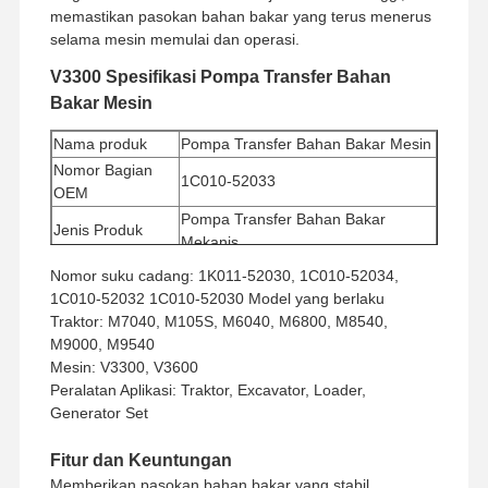
memastikan pasokan bahan bakar yang terus menerus
selama mesin memulai dan operasi.
V3300 Spesifikasi Pompa Transfer Bahan
Bakar Mesin
Nama produk
Pompa Transfer Bahan Bakar Mesin
Nomor Bagian
1C010-52033
OEM
Pompa Transfer Bahan Bakar
Jenis Produk
Mekanis
Jumlah pesanan
Nomor suku cadang: 1K011-52030, 1C010-52034,
1 buah
minimum
1C010-52032 1C010-52030 Model yang berlaku
Metode
Traktor: M7040, M105S, M6040, M6800, M8540,
Western Union, T/T
Pembayaran
M9000, M9540
Metode
Mesin: V3300, V3600
UPS/DHL/EMS/TNT/FedEx
Pengiriman
Peralatan Aplikasi: Traktor, Excavator, Loader,
Generator Set
Fitur dan Keuntungan
Memberikan pasokan bahan bakar yang stabil,