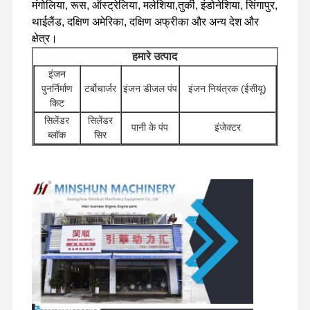
मंगोलिया, रूस, ऑस्ट्रेलिया, मलेशिया,तुर्की, इंडोनेशिया, सिंगापुर,
थाईलैंड, दक्षिण अमेरिका, दक्षिण अफ्रीका और अन्य देश और
क्षेत्र।
फ़ैक्टरी टूर
गुणवत्ता नियंत्रण
हमसे संपर्क करें
समाचार
हमारे उत्पाद
इंजन
पुनर्निर्माण
टर्बोचार्जर
इंजन डीजल पंप
इंजन नियंत्रक (ईसीयू)
किट
सिलेंडर
सिलेंडर
मामले
पानी के पंप
इंजेक्टर
ब्लॉक
सिर
अन्य इंजन
खुदाई के लिए हाइड्रोलिक
पर्किन्स इंजन
स्टार्टर मोटर
फ़िल्टर
सहायक
पंप
उपकरण
यानमार इंजन
घुमावदार
वितरण
ट्रैवल मोटर
चेसिस के घटक और अन्य
घटक
वाल्व
असेंबली
सहायक उपकरण
कुबोटा इंजन
इसुजु इंजन
कमिंस इंजन
डीजल इंजन