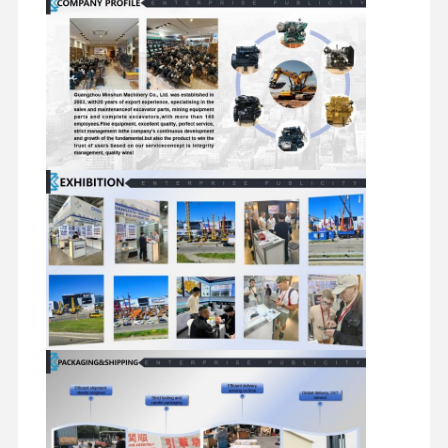
मित्सुबिशी इंजन
खुदाई करने वाला इंजन
इंजन पुनर्निर्माण किट
इंजेक्शन पंप
टर्बोचार्जर असेंबली
अन्य इंजन पार्ट्स
इलेक्ट्रॉनिक नियंत्रण तंत्र
इंजन के विद्युत घटक
इंजन ईंधन प्रणाली
खुदाई करने वाले हाइड्रोलिक पार्ट्स