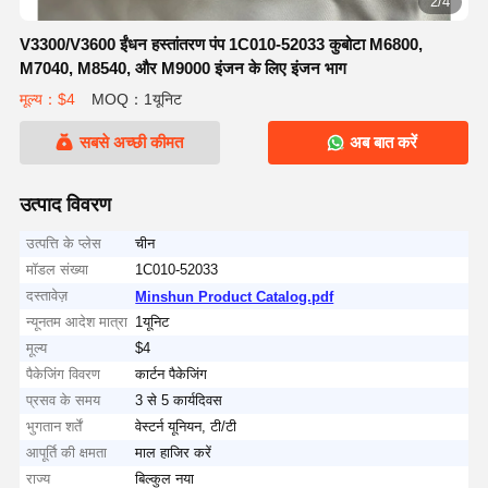
2/4
V3300/V3600 ईंधन हस्तांतरण पंप 1C010-52033 कुबोटा M6800,
M7040, M8540, और M9000 इंजन के लिए इंजन भाग
मूल्य：$4
MOQ：1यूनिट
सबसे अच्छी कीमत
अब बात करें
उत्पाद विवरण
उत्पत्ति के प्लेस
चीन
मॉडल संख्या
1C010-52033
दस्तावेज़
Minshun Product Catalog.pdf
न्यूनतम आदेश मात्रा
1यूनिट
मूल्य
$4
पैकेजिंग विवरण
कार्टन पैकेजिंग
प्रसव के समय
3 से 5 कार्यदिवस
भुगतान शर्तें
वेस्टर्न यूनियन, टी/टी
आपूर्ति की क्षमता
माल हाजिर करें
राज्य
बिल्कुल नया