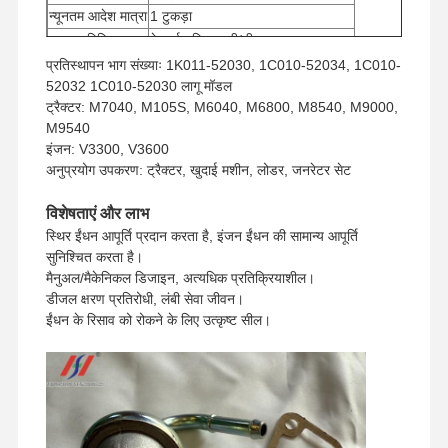
न्यूनतम आदेश मात्रा
1 टुकड़ा
भुगतान विधि
वेस्टर्न यूनियन, टी/टी
शिपिंग विधि
यूपीएस/डीएचएल/ईएमएस/टीएनटी/फेडएक्स
प्रतिस्थापन भाग संख्याः 1K011-52030, 1C010-52034, 1C010-
52032 1C010-52030 लागू मॉडल
ट्रैक्टर: M7040, M105S, M6040, M6800, M8540, M9000,
M9540
इंजन: V3300, V3600
अनुप्रयोग उपकरण: ट्रैक्टर, खुदाई मशीन, लोडर, जनरेटर सेट
विशेषताएं और लाभ
स्थिर ईंधन आपूर्ति प्रदान करता है, इंजन ईंधन की सामान्य आपूर्ति
सुनिश्चित करता है।
मैनुअल/मैकेनिकल डिजाइन, अत्यधिक प्रतिक्रियाशील।
डीजल क्षरण प्रतिरोधी, लंबी सेवा जीवन।
ईंधन के रिसाव को रोकने के लिए उत्कृष्ट सील।