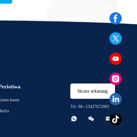
Peristiwa
bicara sekarang
Kasus-kasus
Tel: 86--13427672003
Berita


