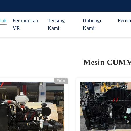
duk
Pertunjukan
Tentang
Hubungi
Perist
VR
Kami
Kami
Mesin CUM
Video