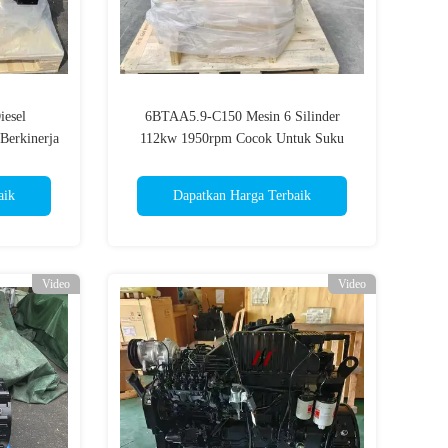
iesel
6BTAA5.9-C150 Mesin 6 Silinder
Berkinerja
112kw 1950rpm Cocok Untuk Suku
Cadang Pengganti Excavator
aik
Dapatkan Harga Terbaik
Video
Video