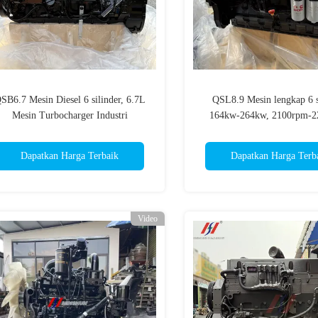
SB6.7 Mesin Diesel 6 silinder, 6.7L
QSL8.9 Mesin lengkap 6 si
Mesin Turbocharger Industri
164kw-264kw, 2100rpm-2
Penggantian
Cocok untuk Peralatan In
Dapatkan Harga Terbaik
Dapatkan Harga Terb
Video