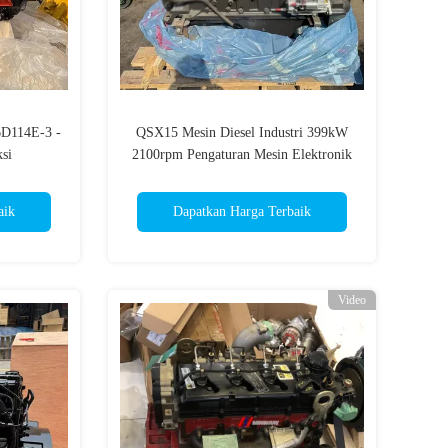
6D114E-3 -
QSX15 Mesin Diesel Industri 399kW
si
2100rpm Pengaturan Mesin Elektronik
Untuk Excavator
aik
Dapatkan Harga Terbaik
Video