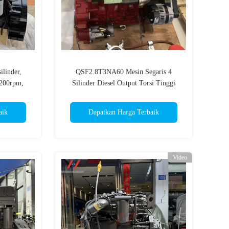
linder,
QSF2.8T3NA60 Mesin Segaris 4
200rpm,
Silinder Diesel Output Torsi Tinggi
dustri
aik
Dapatkan Harga Terbaik
Video