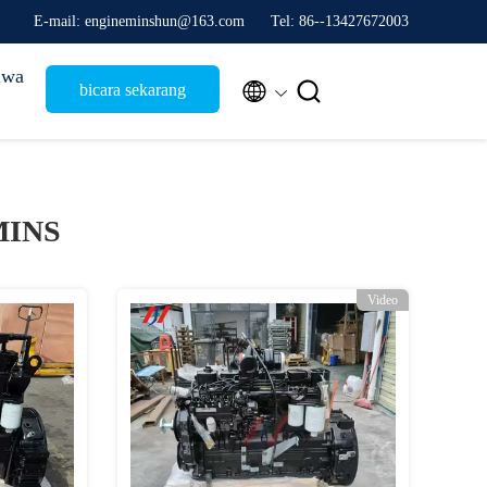
E-mail: engineminshun@163.com
Tel: 86--13427672003
iwa


bicara sekarang
MINS
Video