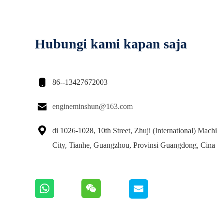
Hubungi kami kapan saja

86--13427672003

engineminshun@163.com

di 1026-1028, 10th Street, Zhuji (International) Mach
City, Tianhe, Guangzhou, Provinsi Guangdong, Cina