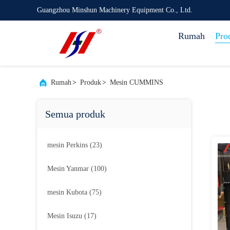
Guangzhou Minshun Machinery Equipment Co., Ltd.
Rumah
Pro
Rumah
>
Produk
>
Mesin CUMMINS
Semua produk
mesin Perkins
(23)
Mesin Yanmar
(100)
mesin Kubota
(75)
Mesin Isuzu
(17)