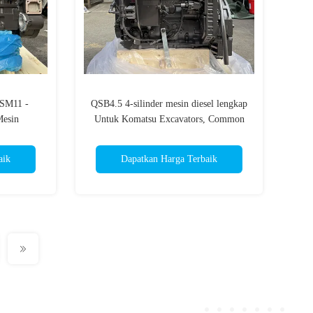
QSM11 -
QSB4.5 4-silinder mesin diesel lengkap
Mesin
Untuk Komatsu Excavators, Common
r
Rail Mesin yang dikendalikan secara
elektronik
aik
Dapatkan Harga Terbaik