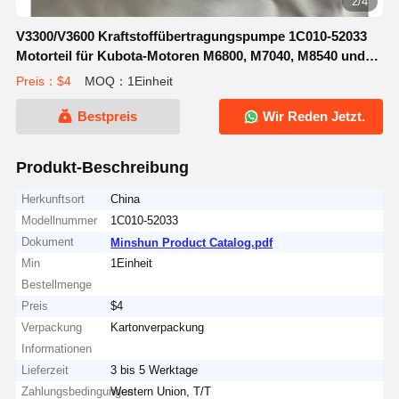
2/4
V3300/V3600 Kraftstoffübertragungspumpe 1C010-52033
Motorteil für Kubota-Motoren M6800, M7040, M8540 und
M9000
Preis：$4
MOQ：1Einheit
Bestpreis
Wir Reden Jetzt.
Produkt-Beschreibung
Herkunftsort
China
Modellnummer
1C010-52033
Dokument
Minshun Product Catalog.pdf
Min
1Einheit
Bestellmenge
Preis
$4
Verpackung
Kartonverpackung
Informationen
Lieferzeit
3 bis 5 Werktage
Zahlungsbedingungen
Western Union, T/T