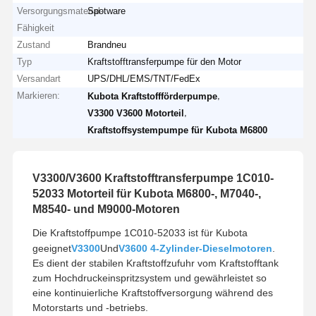
Versorgungsmaterial-
Spotware
Fähigkeit
Zustand
Brandneu
Typ
Kraftstofftransferpumpe für den Motor
Versandart
UPS/DHL/EMS/TNT/FedEx
Markieren:
,
Kubota Kraftstoffförderpumpe
,
V3300 V3600 Motorteil
Kraftstoffsystempumpe für Kubota M6800
V3300/V3600 Kraftstofftransferpumpe 1C010-
52033 Motorteil für Kubota M6800-, M7040-,
M8540- und M9000-Motoren
Die Kraftstoffpumpe 1C010-52033 ist für Kubota
geeignet
V3300
Und
V3600 4-Zylinder-Dieselmotoren
.
Es dient der stabilen Kraftstoffzufuhr vom Kraftstofftank
zum Hochdruckeinspritzsystem und gewährleistet so
eine kontinuierliche Kraftstoffversorgung während des
Motorstarts und -betriebs.