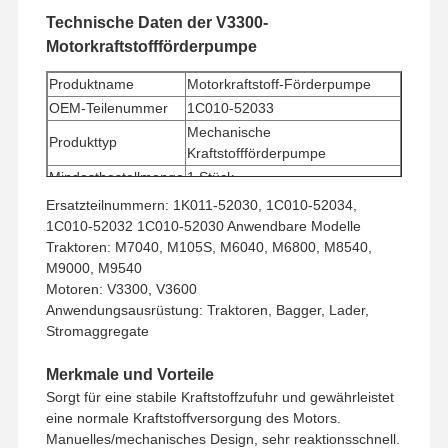
Technische Daten der V3300-
Motorkraftstoffförderpumpe
Produktname
Motorkraftstoff-Förderpumpe
OEM-Teilenummer
1C010-52033
Mechanische
Produkttyp
Kraftstoffförderpumpe
Mindestbestellmenge
1 Stück
Zahlungsmethode
Western Union, T/T
Ersatzteilnummern: 1K011-52030, 1C010-52034,
Versandart
UPS/DHL/EMS/TNT/FedEx
1C010-52032 1C010-52030 Anwendbare Modelle
Traktoren: M7040, M105S, M6040, M6800, M8540,
M9000, M9540
Motoren: V3300, V3600
Anwendungsausrüstung: Traktoren, Bagger, Lader,
Stromaggregate
Merkmale und Vorteile
Sorgt für eine stabile Kraftstoffzufuhr und gewährleistet
eine normale Kraftstoffversorgung des Motors.
Manuelles/mechanisches Design, sehr reaktionsschnell.