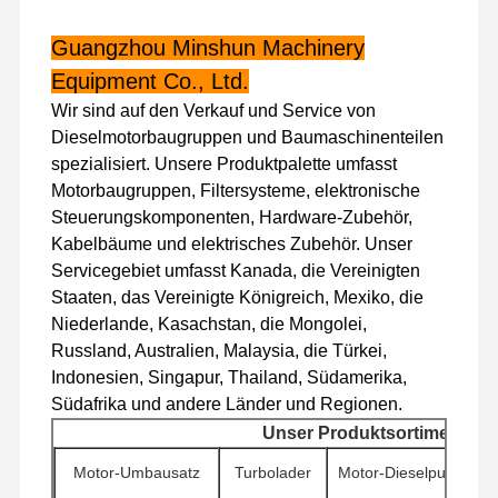
Guangzhou Minshun Machinery
Werksbesicht
Qualitätskont
Kontakt Mit
Neuigkeiten
Equipment Co., Ltd.
Igung
Rolle
Uns
Wir sind auf den Verkauf und Service von
Dieselmotorbaugruppen und Baumaschinenteilen
spezialisiert. Unsere Produktpalette umfasst
Motorbaugruppen, Filtersysteme, elektronische
Fälle
Steuerungskomponenten, Hardware-Zubehör,
Kabelbäume und elektrisches Zubehör. Unser
Servicegebiet umfasst Kanada, die Vereinigten
Perkins Engine
Staaten, das Vereinigte Königreich, Mexiko, die
Yanmar-Motor
Niederlande, Kasachstan, die Mongolei,
Russland, Australien, Malaysia, die Türkei,
Kubota-Motor
Indonesien, Singapur, Thailand, Südamerika,
Südafrika und andere Länder und Regionen.
Isuzu-Motor
Unser Produktsortiment
Cummins Motor
Motor-Umbausatz
Turbolader
Motor-Dieselpumpen