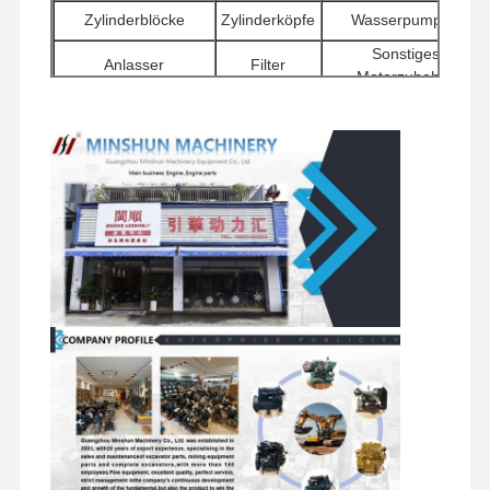
Dieselmotor
Zylinderblöcke
Zylinderköpfe
Wasserpumpen
Sonstiges
MITSUBISHI-Maschine
Anlasser
Filter
Motorzubehör
Baggermotor
Schwenkkomponenten
Verteilerventile
Reisemotorbaugruppen
Maschinenwiederaufbauenausrüstung
Injektionspumpe
Turbolader-Versammlung
Andere Motorteile
Elektronisches Kontrollsystem
Elektrische Komponenten von Motoren
Kraftstoffsystem des Motors
Hydraulikteile für Bagger