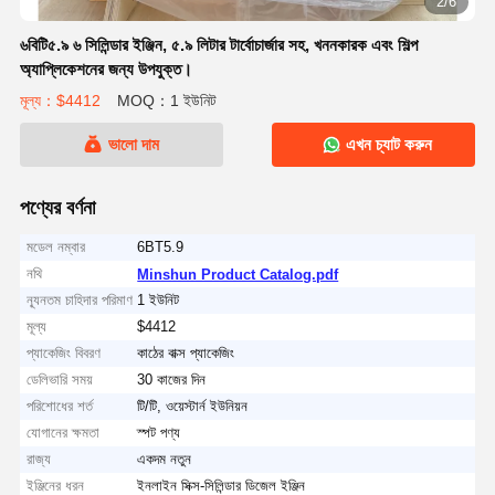
2/6
৬বিটি৫.৯ ৬ সিলিন্ডার ইঞ্জিন, ৫.৯ লিটার টার্বোচার্জার সহ, খননকারক এবং শিল্প
অ্যাপ্লিকেশনের জন্য উপযুক্ত।
মূল্য：$4412
MOQ：1 ইউনিট
ভালো দাম
এখন চ্যাট করুন
পণ্যের বর্ণনা
মডেল নম্বার
6BT5.9
নথি
Minshun Product Catalog.pdf
ন্যূনতম চাহিদার পরিমাণ
1 ইউনিট
মূল্য
$4412
প্যাকেজিং বিবরণ
কাঠের বাক্স প্যাকেজিং
ডেলিভারি সময়
30 কাজের দিন
পরিশোধের শর্ত
টি/টি, ওয়েস্টার্ন ইউনিয়ন
যোগানের ক্ষমতা
স্পট পণ্য
রাজ্য
একদম নতুন
ইঞ্জিনের ধরন
ইনলাইন সিক্স-সিলিন্ডার ডিজেল ইঞ্জিন