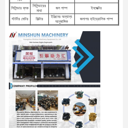
সিলিন্ডারের
সিলিন্ডার ব্লক
জল পাম্প
ইনজেক্টর
মাথা
ইঞ্জিনের অন্যান্য
কারখানা ভ্রমণ
গুণগত মান নিয়ন্ত্রণ
যোগাযোগ করুন
খবর
স্টার্টার মোটর
ফিল্টার
জলাশয় হাইড্রোলিক পাম্প
আনুষাঙ্গিক
সুইভেল
ডিস্ট্রিবিউটর
ভ্রমণ মোটর
চ্যাসির উপাদান এবং অন্যান্য
উপাদান
ভালভ
সমন্বয়
আনুষাঙ্গিক
মামলা
পারকিন্স ইঞ্জিন
ইয়ানমার ইঞ্জিন
কুবোটা ইঞ্জিন
ইসুজু ইঞ্জিন
CUMMINS ইঞ্জিন
ডিজেল ইঞ্জিন