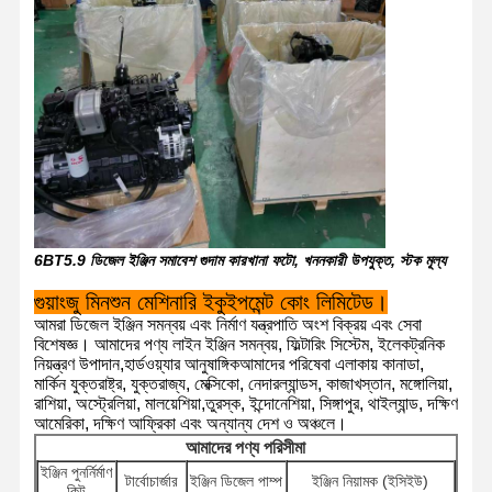
6BT5.9 ডিজেল ইঞ্জিন সমাবেশ গুদাম কারখানা ফটো, খননকারী উপযুক্ত, স্টক মূল্য
গুয়াংজু মিনশুন মেশিনারি ইকুইপমেন্ট কোং লিমিটেড।
আমরা ডিজেল ইঞ্জিন সমন্বয় এবং নির্মাণ যন্ত্রপাতি অংশ বিক্রয় এবং সেবা
বিশেষজ্ঞ। আমাদের পণ্য লাইন ইঞ্জিন সমন্বয়, ফিল্টারিং সিস্টেম, ইলেকট্রনিক
নিয়ন্ত্রণ উপাদান,হার্ডওয়্যার আনুষাঙ্গিকআমাদের পরিষেবা এলাকায় কানাডা,
মার্কিন যুক্তরাষ্ট্র, যুক্তরাজ্য, মেক্সিকো, নেদারল্যান্ডস, কাজাখস্তান, মঙ্গোলিয়া,
রাশিয়া, অস্ট্রেলিয়া, মালয়েশিয়া,তুরস্ক, ইন্দোনেশিয়া, সিঙ্গাপুর, থাইল্যান্ড, দক্ষিণ
আমেরিকা, দক্ষিণ আফ্রিকা এবং অন্যান্য দেশ ও অঞ্চলে।
বাড়ি
পণ্য
ভিআর শো
আমাদের সম্বন্ধে
আমাদের পণ্য পরিসীমা
ইঞ্জিন পুনর্নির্মাণ
টার্বোচার্জার
ইঞ্জিন ডিজেল পাম্প
ইঞ্জিন নিয়ামক (ইসিইউ)
কিট