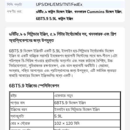
শিপিং পদ্ধতি
UPS/DHL/EMS/TNT/FedEx
লক্ষণীয় করা:
,
,
৬বিটি৫.৯ কামিন্স ডিজেল ইঞ্জিন
খননকারক Cummins ডিজেল ইঞ্জিন
6BT5.9 5.9L কামিন্স ইঞ্জিন
৬বিটি৫.৯ ৬ সিলিন্ডার ইঞ্জিন, ৫.৯ লিটার টার্বোচার্জার সহ, খননকারক এবং শিল্প
অ্যাপ্লিকেশনের জন্য উপযুক্ত
6BT5.9 ডিজেল ইঞ্জিনটি একটি 5.9L ইনলাইন ছয়-সিলিন্ডার টার্বোচার্জড ডিজেল
ইঞ্জিন যা একটি যান্ত্রিক সরাসরি ইনজেকশন জ্বালানী সিস্টেমের সাথে জল-শীতল।এটা
পরিপক্ক বি-সিরিজ পাওয়ার প্ল্যাটফর্মের অন্তর্গত এবং সহজ কাঠামো বৈশিষ্ট্য, উচ্চ
নির্ভরযোগ্যতা, সুবিধাজনক রক্ষণাবেক্ষণ, এবং ভাল জ্বালানী অর্থনীতি। মেরামত,
সংস্কার, শক্তি আপগ্রেড এবং প্রতিস্থাপনের জন্য উপযুক্ত, এটি সর্বাধিক ব্যবহৃত
মাঝারি আকারের ডিজেল ইঞ্জিনগুলির মধ্যে একটি।
6BT5.9 ইঞ্জিনের স্পেসিফিকেশন
রাষ্ট্র
একেবারে নতুন
পণ্যের নাম
6BT5.9 ডিজেল ইঞ্জিন
ইঞ্জিনের ধরন
ইনলাইন ছয় সিলিন্ডার ডিজেল ইঞ্জিন
স্থানচ্যুতি
5.9L
বোর × স্ট্রোক
102 × 120 মিমি