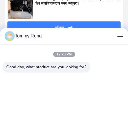
শিল্প অ্যাপ্লিকেশনের জন্য উপযুক্ত।
চালিয়ে
Tommy Rong
প্রস্তাবিত পণ্য
12:23 PM
Good day, what product are you looking for?
Kubota
ইয়ানমার 4TNV94
6CT8.3 6-সিলিন্ডার
Kubota
V3307CCR-T-
4-সিলিন্ডার ইঞ্জিন,
খালি ইঞ্জিন 8.3L
54.6kW
EW08M 4-
এক্সক্যাভেটর খালি
ডিজেল ইঞ্জিন সমাবেশ
2200rpm ডি
সিলিন্ডার ডিজেল
ইঞ্জিন, ইয়ানমার লং-
এক্সক্যাভেটর জন্য
ইঞ্জিন V3800
ইঞ্জিন, 54.6kw,
ব্লক ইঞ্জিনগুলির জন্য
প্রতিস্থাপন অংশ
T-CF32 নির্মাণ
ভালো দাম
ভালো দাম
ভালো দাম
ভালো দাম
2600rpm, কৃষি
উপযুক্ত
যন্ত্রপাতি জন্য
যন্ত্রপাতির জন্য
উপযুক্ত