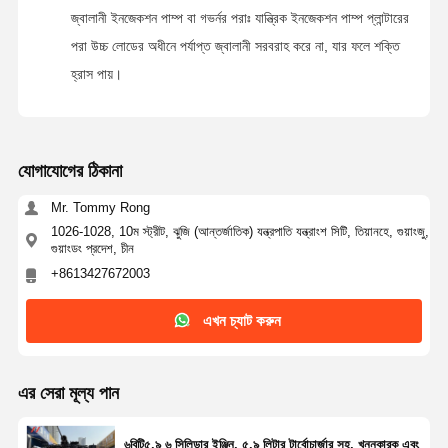
জ্বালানী ইনজেকশন পাম্প বা গভর্নর পরাঃ যান্ত্রিক ইনজেকশন পাম্প প্লান্টারের
পরা উচ্চ লোডের অধীনে পর্যাপ্ত জ্বালানী সরবরাহ করে না, যার ফলে শক্তি
হ্রাস পায়।
যোগাযোগের ঠিকানা
Mr. Tommy Rong
1026-1028, 10ম স্ট্রীট, ঝুজি (আন্তর্জাতিক) যন্ত্রপাতি যন্ত্রাংশ সিটি, তিয়ানহে, গুয়াংজু,
গুয়াংডং প্রদেশ, চীন
+8613427672003
এখন চ্যাট করুন
এর সেরা মূল্য পান
৬বিটি৫.৯ ৬ সিলিন্ডার ইঞ্জিন, ৫.৯ লিটার টার্বোচার্জার সহ, খননকারক এবং