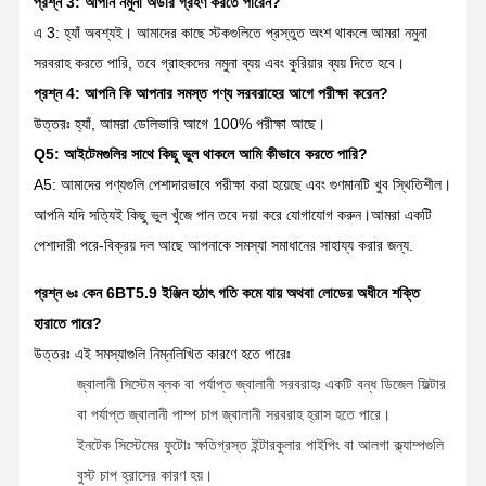
প্রশ্ন 3: আপনি নমুনা অর্ডার গ্রহণ করতে পারেন?
এ 3: হ্যাঁ অবশ্যই। আমাদের কাছে স্টকগুলিতে প্রস্তুত অংশ থাকলে আমরা নমুনা
সরবরাহ করতে পারি, তবে গ্রাহকদের নমুনা ব্যয় এবং কুরিয়ার ব্যয় দিতে হবে।
প্রশ্ন 4: আপনি কি আপনার সমস্ত পণ্য সরবরাহের আগে পরীক্ষা করেন?
উত্তরঃ হ্যাঁ, আমরা ডেলিভারি আগে 100% পরীক্ষা আছে।
Q5: আইটেমগুলির সাথে কিছু ভুল থাকলে আমি কীভাবে করতে পারি?
A5: আমাদের পণ্যগুলি পেশাদারভাবে পরীক্ষা করা হয়েছে এবং গুণমানটি খুব স্থিতিশীল।
আপনি যদি সত্যিই কিছু ভুল খুঁজে পান তবে দয়া করে যোগাযোগ করুন।আমরা একটি
পেশাদারী পরে-বিক্রয় দল আছে আপনাকে সমস্যা সমাধানের সাহায্য করার জন্য.
প্রশ্ন ৬ঃ কেন 6BT5.9 ইঞ্জিন হঠাৎ গতি কমে যায় অথবা লোডের অধীনে শক্তি
হারাতে পারে?
উত্তরঃ এই সমস্যাগুলি নিম্নলিখিত কারণে হতে পারেঃ
জ্বালানী সিস্টেম ব্লক বা পর্যাপ্ত জ্বালানী সরবরাহঃ একটি বন্ধ ডিজেল ফিল্টার
বা পর্যাপ্ত জ্বালানী পাম্প চাপ জ্বালানী সরবরাহ হ্রাস হতে পারে।
ইনটেক সিস্টেমের ফুটোঃ ক্ষতিগ্রস্ত ইন্টারকুলার পাইপিং বা আলগা ক্ল্যাম্পগুলি
বুস্ট চাপ হ্রাসের কারণ হয়।