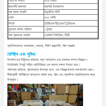
গ্রহণের পদ্ধতি
টার্বো চার্জার
জ্বালানী ব্যবস্থা
সরাসরি ইনজেকশন
শুরু করার পদ্ধতি
বৈদ্যুতিক স্টার্ট
ওজন
৫৬৫ কেজি
মাত্রা
109cm*81cm*120cm
ন্যূনতম অর্ডার পরিমাণ
১ টুকরা
অর্থ প্রদানের পদ্ধতি
ওয়েস্টার্ন ইউনিয়ন, টি/টি
ইউপিএস / ডিএইচএল / ইএমএস / টিএনটি /
শিপিং পদ্ধতি
ফেডেক্স
অ্যাপ্লিকেশনঃ খননকারক, লোডার, নির্মাণ যন্ত্রপাতি, শিল্প সরঞ্জাম
বৈশিষ্ট্য এবং সুবিধা
ইনলাইন ছয় সিলিন্ডার কাঠামো, মসৃণ অপারেশন এবং চমৎকার কম্পন নিয়ন্ত্রণ।
টার্বোচার্জড ইনপুট শক্তি প্রতিক্রিয়া এবং জ্বলন দক্ষতা উন্নত করে।
পরিপক্ক কাঠামো, ব্যাপকভাবে উপলব্ধ অংশ, এবং নিয়ন্ত্রণযোগ্য রক্ষণাবেক্ষণ খরচ।
দীর্ঘমেয়াদী অবিচ্ছিন্ন অপারেশন সমর্থন করে, শিল্প এবং প্রকৌশল অ্যাপ্লিকেশন জন্য
উপযুক্ত।