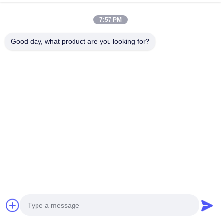
এখন চ্যাট করুন
অনুসন্ধান পাঠান
7:57 PM
#
ডিজেল ইঞ্জিন Assy
#
৪ সিলিন্ডার ৪ স্ট্রোক ইঞ্জিন
#
কোমাটসু ডিজেল ইঞ্জিন
Good day, what product are you looking for?
এক্সকাভেটর ইঞ্জিন
2026-06-17
Kubota V3307CCR-T-EW08M 4-সিলিন্ডার ডিজেল ইঞ্জিন, 54.6kw, 2600rpm, কৃষি যন্ত্রপাতির
জন্য উপযুক্ত V3307CCR-T-EW08M হল একটি 3.3L ইনলাইন চার-সিলিন্ডার টার্বোচার্জড ডিজেল ইঞ্জিন
যা নির্মাণ যন্ত্রপাতি এবং ...
আরও দেখুন
দর্শকের বার্তা
একটি বার্তা দিন
এখনও কোনো সর্বজনীন মন্তব্য নেই