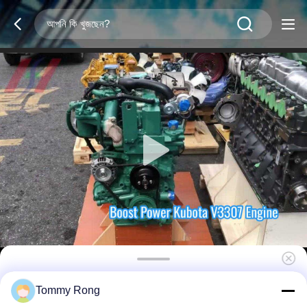
Kubota V3307CCR-T-EW08M 4-সিলিন্ডার ডিজেল
Tommy Rong
ইঞ্জিন, 54.6kw, 2600rpm, কৃষি যন্ত্রপাতির জন্য উপযুক্ত