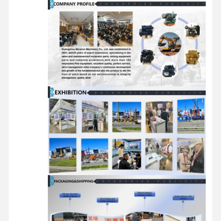
محرك الديزل
محرك ميتسوبيشي
محرك الحفريات
طقم إعادة بناء المحرك
مضخة حقن
تجميع الشاحن التربيني
قطع غيار المحركات الأخرى
نظام التحكم الإلكتروني
المكونات الكهربائية للمحرك
نظام وقود المحرك
الأجزاء الهيدروليكية للحفارة