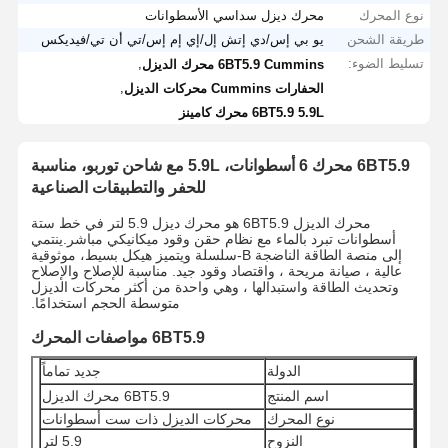
نوع المحرك
محرك ديزل سداسي الأسطوانات
طريقة الشحن
يو بي إس/دي إتش إل/إي إم إس/تي أن تي/فيديكس
تسليط الضوء:
,
6BT5.9 Cummins محرك الديزل
,
الحفارات Cummins محركات الديزل
6BT5.9 5.9L محرك كامينز
6BT5.9 محرك 6 أسطوانات، 5.9L مع شاحن توربو، مناسبة
للحفر والتطبيقات الصناعية
محرك الديزل 6BT5.9 هو محرك ديزل 5.9 لتر في خط ستة
أسطوانات تبرد بالماء مع نظام حقن وقود ميكانيكي مباشر.ينتمي
إلى منصة الطاقة الناضجة B-سلسلة ويتميز هيكل بسيط، موثوقية
عالية ، صيانة مريحة ، واقتصاد وقود جيد. مناسبة للإصلاح والإصلاح
وتحديث الطاقة واستبدالها ، وهي واحدة من أكثر محركات الديزل
متوسطة الحجم استخدامًا.
6BT5.9 مواصفات المحرك
الدولة
جديد تماماً
اسم المنتج
6BT5.9 محرك الديزل
نوع المحرك
محركات الديزل ذات ست أسطوانات
النزوح
5.9 لتر