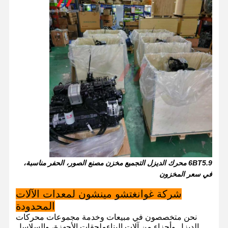
6BT5.9 محرك الديزل التجميع مخزن مصنع الصور، الحفر مناسبة،
في سعر المخزون
شركة غوانغتشو مينشون لمعدات الآلات
الصفحة
المنتجات
برنامج VR
حولنا
المحدودة
الرئيسية
نحن متخصصون في مبيعات وخدمة مجموعات محركات
الديزل وأجزاء من آلات البناءملحقات الأجهزة، والسلاسل