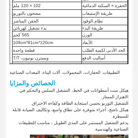
الحفرة × السكتة الدماغية
102 × 120 ملم
طريقة الإستيعاب
مشحون بالتوربو
نظام الوقود
الحقن المباشر
طريقة البدء
بدء تشغيل كهربائي
الوزن
565 كجم
الأبعاد
109cm*81cm*120cm
الحد الأدنى لكمية الطلب
قطعة واحدة
أساليب الدفع
ويسترن يونيون، T/T
طرق الشحن
UPS / DHL / EMS / TNT / FedEx
التطبيقات: الحفارات، المحمولات، آلات البناء، المعدات الصناعية
الخصائص والمزايا
هيكل ست أسطوانات في الخط، التشغيل السلس والتحكم في
الاهتزاز الممتاز.
التشغيل التوربو يحسن استجابة الطاقة وكفاءة الاحتراق.
هيكل ناضج، أجزاء متوفرة على نطاق واسع، وتكاليف الصيانة قابلة
للسيطرة.
يدعم التشغيل المستمر على المدى الطويل ، مناسب للتطبيقات
الصناعية والهندسية.