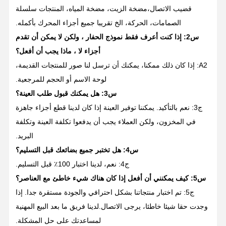
قضيب الاتصال،مضخة الزيت، مضخة المياه، المنتجات سلسلة
الصمامات، الحركة، الخ تقريبا جميع أجزاء المحرك بأكمله.
س2: إذا كنت أعرف فقط نموذج الحفار ، ولكن لا يمكن أن تقدم
أجزاء لا ، ماذا يجب أن أفعل؟
A2: إذا كان ذلك ممكنا، يمكنك أن ترسل لنا صور للمنتجات القديمة،
لوحة الاسم أو الحجم للمرجعية.
س3: هل يمكنك قبول طلب العينة؟
ج3: نعم بالتأكيد. يمكننا توفير العينة إذا كان لدينا قطع أجزاء جاهزة
في المخزون، ولكن العملاء يجب أن يدفعوا تكلفة العينة وتكلفة
البريد.
س4: هل تختبر جميع بضائعك قبل التسليم؟
ج4: نعم، لدينا اختبار 100٪ قبل التسليم.
س5: كيف يمكنني أن أفعل إذا كان هناك شيء خاطئ مع العناصر؟
ج5: تم اختبار منتجاتنا بشكل احترافي والجودة مستقرة جدا. إذا
وجدت حقا شيئا خاطئا، يرجى الاتصال.لدينا فريق ما بعد البيع المهنية
لمساعدتك على حل المشكلة.