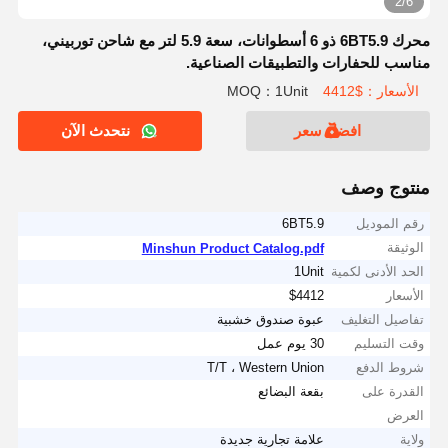
2/6
محرك 6BT5.9 ذو 6 أسطوانات، سعة 5.9 لتر مع شاحن توربيني،
مناسب للحفارات والتطبيقات الصناعية.
الأسعار：$4412
MOQ：1Unit
افضل سعر
نتحدث الآن
منتوج وصف
رقم الموديل
6BT5.9
الوثيقة
Minshun Product Catalog.pdf
الحد الأدنى لكمية
1Unit
الأسعار
$4412
تفاصيل التغليف
عبوة صندوق خشبية
وقت التسليم
30 يوم عمل
شروط الدفع
T/T ، Western Union
القدرة على
بقعة البضائع
العرض
ولاية
علامة تجارية جديدة