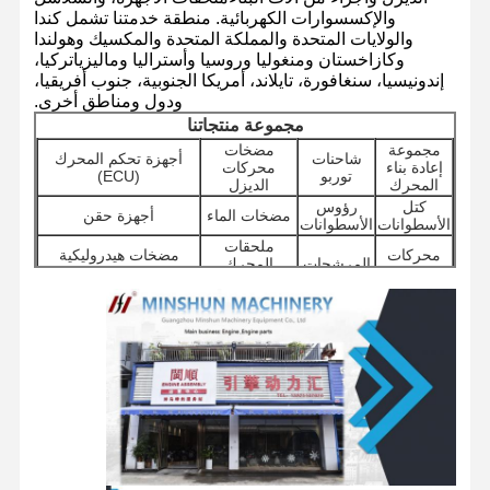
والإكسسوارات الكهربائية. منطقة خدمتنا تشمل كندا
والولايات المتحدة والمملكة المتحدة والمكسيك وهولندا
وكازاخستان ومنغوليا وروسيا وأستراليا وماليزياتركيا،
إندونيسيا، سنغافورة، تايلاند، أمريكا الجنوبية، جنوب أفريقيا،
جولة في
مراقبة الجودة
اتصل بنا
أخبار
المصنع
ودول ومناطق أخرى.
مجموعة منتجاتنا
مجموعة
مضخات
شاحنات
أجهزة تحكم المحرك
إعادة بناء
محركات
توربو
(ECU)
المحرك
الديزل
كتل
رؤوس
مضخات الماء
أجهزة حقن
الأسطوانات
الأسطوانات
الحالات
ملحقات
محركات
مضخات هيدروليكية
المرشحات
المحرك
البداية
للحفر
الأخرى
محرك بيركنز
مجموعات
مكونات
صمامات
مكونات الهيكل وغيرها
محركات
الدوران
التوزيع
من الملحقات
محرك يانمار
السفر
محرك كوبوتا
محرك إسوزو
محرك الكمون