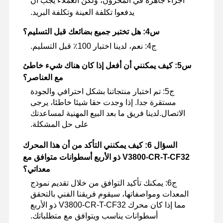
أجزاء جاهزة في المخزون، ولكن العملاء يجب أن
يدفعوا تكلفة العينة وتكلفة البريد.
س4: هل تختبر جميع بضائعك قبل التسليم؟
ج4: نعم، لدينا اختبار 100٪ قبل التسليم.
س5: كيف يمكنني أن أفعل إذا كان هناك شيء خاطئ
مع العناصر؟
ج5: تم اختبار منتجاتنا بشكل احترافي والجودة
مستقرة جدا. إذا وجدت حقا شيئا خاطئا، يرجى
الاتصال.لدينا فريق ما بعد البيع المهنية لمساعدتك
على حل المشكلة.
السؤال 6: كيف يمكنني التأكد من أن هذا المحرك
V3800-CR-T-CF32 ذو الأربع أسطوانات متوافق مع
معداتي؟
ج6: يمكنك تأكيد التوافق من خلال تقديم نموذج
المعدات ومواصفاتها، سيقوم فريقنا الفني بالتحقق
مما إذا كان محرك V3800-CR-T-CF32 ذو الأربع
أسطوانات يناسب ويتوافق مع متطلباتك.