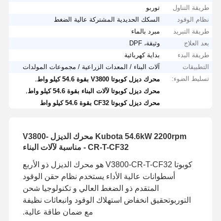
طريقة التناول
توربو
نظام الوقود
السكك الحديدية المشتركة عالية الضغط
طريقة التبريد
مبرد بالماء
بعد العلاج
وثيقة، DPF
طريقة البدء
بداية كهربائية
التطبيقات
آلات البناء / المعدات الزراعية / مجموعات المولدات
تسليط الضوء:
,
محرك ديزل كوبوتا V3800 بقوة 54.6 كيلو واط
,
محرك ديزل كوبوتا لآلات البناء بقوة 54.6 كيلو واط
محرك ديزل كوبوتا CF32 بقوة 54.6 كيلو واط
Kubota 54.6kW 2200rpm محرك الديزل V3800-
CR-T-CF32 - مناسبة لآلات البناء
كوبوتا V3800-CR-T-CF32 هو محرك الديزل ذو الأربع
أسطوانات عالية الأداء يستخدم نظام حقن الوقود
المتقدم ذو الضغط العالي و تكنولوجيا شحن
التوربوتحقيق انخفاض استهلاك الوقود وانبعاثات نظيفة
مع ضمان طاقة عالية.