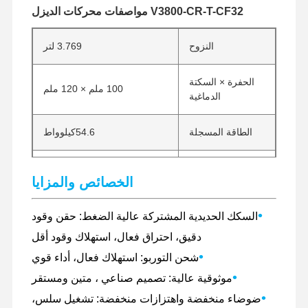
V3800-CR-T-CF32 مواصفات محركات الديزل
النزوح
3.769 لتر
الحفرة × السكتة
100 ملم × 120 ملم
الدماغية
الطاقة المسجلة
54.6كيلوواط
الطاقة الصافية
56كيلوواط-130كيلوواط
الخصائص والمزايا
السرعة المسجلة
2200 دورة في الدقيقة
•
السكك الحديدية المشتركة عالية الضغط: حقن وقود
دقيق، احتراق فعال، استهلاك وقود أقل
•
شحن التوربو: استهلاك فعال، أداء قوي
•
موثوقية عالية: تصميم صناعي ، متين ومستقر
•
ضوضاء منخفضة واهتزازات منخفضة: تشغيل سلس،