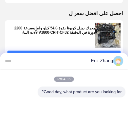
احصل على افضل سعر ل
محرك ديزل كوبوتا بقوة 54.6 كيلو واط وسرعة 2200
دورة في الدقيقة V3800-CR-T-CF32 لآلات البناء
استمر
Eric Zhang
المنتجات الموصى بها
4:35 PM
Good day, what product are you looking for?
Kubota
Yanmar
محرك 6BT5.9
V3307CCR-T-
4TNV94 محرك
ذو 6 أسطوانات،
أ
EW08M محرك
4 أسطوانات،
سعة 5.9 لتر مع
لتر محرك