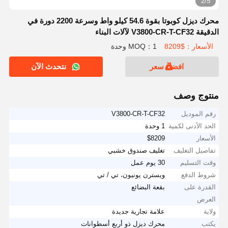
2/5
محرك ديزل كوبوتا بقوة 54.6 كيلو واط وسرعة 2200 دورة في
الدقيقة V3800-CR-T-CF32 لآلات البناء
الأسعار：$8209
MOQ：1 وحدة
افضل سعر
نتحدث الآن
منتوج وصف
رقم الموديل
V3800-CR-T-CF32
الحد الأدنى لكمية
1 وحدة
الأسعار
$8209
تفاصيل التغليف
تغليف صندوق خشبي
وقت التسليم
30 يوم عمل
شروط الدفع
ويسترن يونيون، تي / تي
القدرة على
بقعة البضائع
العرض
ولاية
علامة تجارية جديدة
يكتب
محرك ديزل ذو أربع أسطوانات