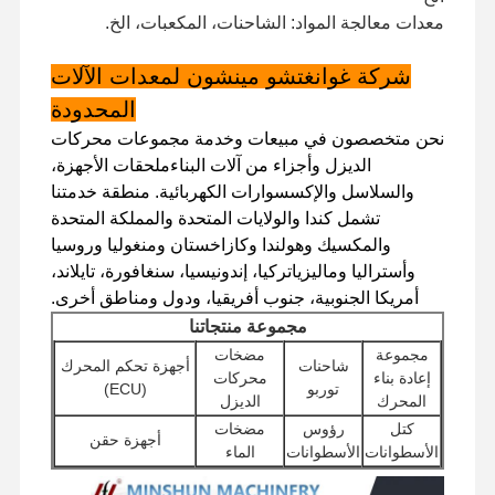
معدات معالجة المواد: الشاحنات، المكعبات، الخ.
محرك الديزل
محرك ميتسوبيشي
شركة غوانغتشو مينشون لمعدات الآلات
المحدودة
محرك الحفريات
نحن متخصصون في مبيعات وخدمة مجموعات محركات
الديزل وأجزاء من آلات البناءملحقات الأجهزة،
طقم إعادة بناء المحرك
والسلاسل والإكسسوارات الكهربائية. منطقة خدمتنا
مضخة حقن
تشمل كندا والولايات المتحدة والمملكة المتحدة
والمكسيك وهولندا وكازاخستان ومنغوليا وروسيا
تجميع الشاحن التربيني
وأستراليا وماليزياتركيا، إندونيسيا، سنغافورة، تايلاند،
أمريكا الجنوبية، جنوب أفريقيا، ودول ومناطق أخرى.
قطع غيار المحركات الأخرى
مجموعة منتجاتنا
نظام التحكم الإلكتروني
مجموعة
مضخات
شاحنات
أجهزة تحكم المحرك
إعادة بناء
محركات
توربو
(ECU)
المكونات الكهربائية للمحرك
المحرك
الديزل
كتل
رؤوس
مضخات
أجهزة حقن
نظام وقود المحرك
الأسطوانات
الأسطوانات
الماء
ملحقات
الأجزاء الهيدروليكية للحفارة
محركات
مضخات هيدروليكية