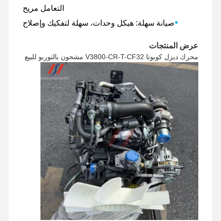
التعامل مريح
•
صيانة سهلة: هيكل وحدات، سهلة لتفكيك وإصلاح
عرض المنتجات
محرك ديزل كوبوتا V3800-CR-T-CF32 مشحون بالتوربو للبيع
الصفحة
المنتجات
برنامج VR
حولنا
الرئيسية