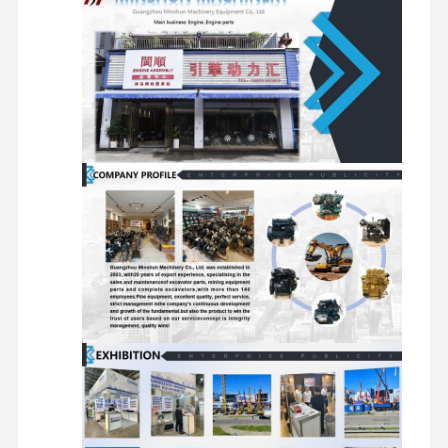
المرشحات
المحرك
البداية
للحفر
الأخرى
قطع غيار حفارة
مجموعات
مكونات
صمامات
مكونات الهيكل
محركات
الدوران
التوزيع
وغيرها من الملحقات
السفر