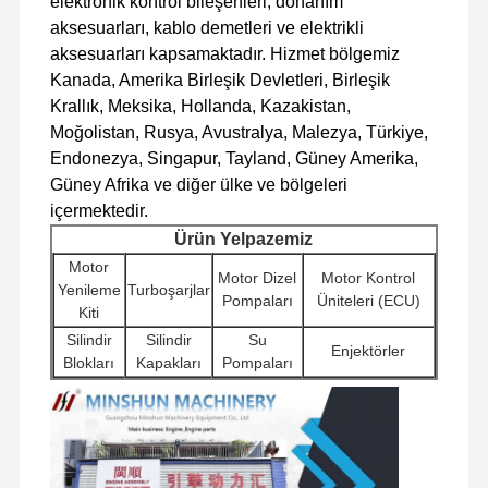
elektronik kontrol bileşenleri, donanım
ekskavatör yedek parçaları
aksesuarları, kablo demetleri ve elektrikli
aksesuarları kapsamaktadır. Hizmet bölgemiz
Kanada, Amerika Birleşik Devletleri, Birleşik
Krallık, Meksika, Hollanda, Kazakistan,
Moğolistan, Rusya, Avustralya, Malezya, Türkiye,
Endonezya, Singapur, Tayland, Güney Amerika,
Güney Afrika ve diğer ülke ve bölgeleri
içermektedir.
Ürün Yelpazemiz
Motor
Motor Dizel
Motor Kontrol
Yenileme
Turboşarjlar
Pompaları
Üniteleri (ECU)
Kiti
Silindir
Silindir
Su
Enjektörler
Blokları
Kapakları
Pompaları
Marş
Diğer Motor
Ekskavatör
Filtreler
Motorları
Aksesuarları
Hidrolik Pompaları
Yürüyüş
Döner
Dağıtıcı
Şasi Bileşenleri ve
Motor
Bileşenler
Valfler
Diğer Aksesuarlar
Grupları