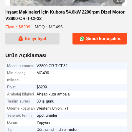
2/5
İnşaat Makineleri İçin Kubota 54.6kW 2200rpm Dizel Motor
V3800-CR-T-CF32
Fiyat：$8209
MOQ：MG496
En iyi fiyat
Şimdi konuşalım.
Ürün Açıklaması
Model numarası
V3800-CR-T-CF32
Min sipariş
MG496
miktarı
Fiyat
$8209
Ambalaj bilgileri
Ahşap kutu ambalajı
Teslim süresi
30 iş günü
Ödeme koşulları
Western Union,T/T
Yetenek temini
Spot ürünler
Durum
Yepyeni
Tip
Dört silindirli dizel motor