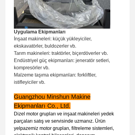
dizel motor
mitsubishi motor
Ekskavatör motoru
Uygulama Ekipmanları
İnşaat makineleri: küçük yükleyiciler,
motor yeniden kiti
ekskavatörler, buldozerler vb.
Enjeksiyon Pompası
Tarım makineleri: traktörler, biçerdöverler vb.
Endüstriyel güç ekipmanları: jeneratör setleri,
Turboşarjör montajı
kompresörler vb.
Malzeme taşıma ekipmanları: forkliftler,
Diğer Motor Parçaları
istifleyiciler vb.
Elektronik kontrol sistemi
Guangzhou Minshun Makine
motorun elektrik bileşenleri
Ekipmanları Co., Ltd.
Dizel motor grupları ve inşaat makineleri yedek
Motor yakıt sistemi
parçaları satış ve servisinde uzmanız. Ürün
yelpazemiz motor grupları, filtreleme sistemleri,
Ekskavatör Hidrolik Parçaları