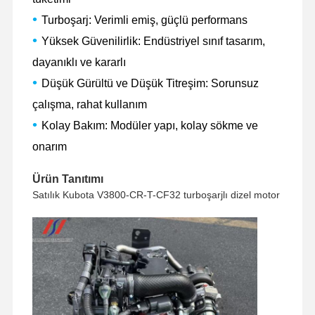
•
Turboşarj: Verimli emiş, güçlü performans
•
Yüksek Güvenilirlik: Endüstriyel sınıf tasarım,
dayanıklı ve kararlı
•
Düşük Gürültü ve Düşük Titreşim: Sorunsuz
çalışma, rahat kullanım
•
Kolay Bakım: Modüler yapı, kolay sökme ve
onarım
Ürün Tanıtımı
Satılık Kubota V3800-CR-T-CF32 turboşarjlı dizel motor
Evde
Ürün
VR Gösterisi
Hakkımızda