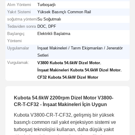
Alım Yöntemi
Turboşarjlı
Yakıt Sistemi
Yüksek Basınçlı Common Rail
soğutma yöntemi
Su Soğutmalı
Tedaviden sonra
DOC, DPF
Başlangıç ​​
Elektrikli Başlatma
Yöntemi
Uygulamalar
İnşaat Makineleri / Tarım Ekipmanları / Jeneratör
Setleri
Vurgulamak:
,
V3800 Kubota 54.6kW Dizel Motor
,
İnşaat Makineleri Kubota 54.6kW Dizel Motor
CF32 Kubota 54.6kW Dizel Motor
Kubota 54.6kW 2200rpm Dizel Motor V3800-
CR-T-CF32 - İnşaat Makineleri İçin Uygun
Kubota V3800-CR-T-CF32, gelişmiş bir yüksek
basınçlı common rail yakıt enjeksiyon sistemi ve
turboşarj teknolojisi kullanan, daha düşük yakıt