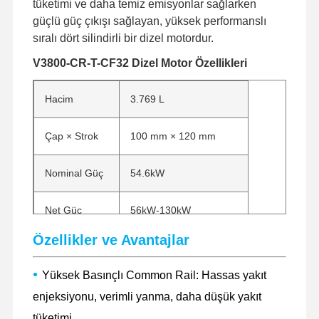
tüketimi ve daha temiz emisyonlar sağlarken
güçlü güç çıkışı sağlayan, yüksek performanslı
sıralı dört silindirli bir dizel motordur.
V3800-CR-T-CF32 Dizel Motor Özellikleri
Hacim
3.769 L
Çap × Strok
100 mm × 120 mm
Nominal Güç
54.6kW
Net Güç
56kW-130kW
Özellikler ve Avantajlar
Nominal Devir
2200 rpm
•
Yüksek Basınçlı Common Rail: Hassas yakıt
enjeksiyonu, verimli yanma, daha düşük yakıt
tüketimi