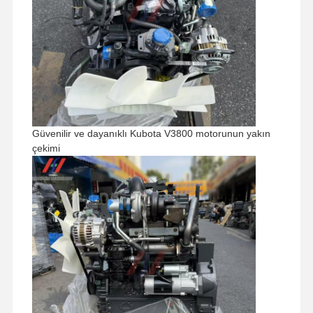
Fabrika Turu
Kalite Kontrol
Bizimle
Haberler
İletişim
Güvenilir ve dayanıklı Kubota V3800 motorunun yakın
Davalar
çekimi
Perkins Motoru
Yanmar Motoru
kubota motor
Isuzu Motoru
Cummins Motoru