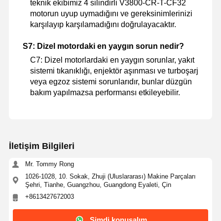
teknik ekibimiz 4 silindirli V3800-CR-T-CF32
motorun uyup uymadığını ve gereksinimlerinizi
karşılayıp karşılamadığını doğrulayacaktır.
S7: Dizel motordaki en yaygın sorun nedir?
C7: Dizel motorlardaki en yaygın sorunlar, yakıt
sistemi tıkanıklığı, enjektör aşınması ve turboşarj
veya egzoz sistemi sorunlarıdır, bunlar düzgün
bakım yapılmazsa performansı etkileyebilir.
İletişim Bilgileri
Mr. Tommy Rong
1026-1028, 10. Sokak, Zhuji (Uluslararası) Makine Parçaları
Şehri, Tianhe, Guangzhou, Guangdong Eyaleti, Çin
+8613427672003
Şimdi konuşalım.