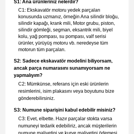
S1: Ana ürünleriniz nelerdir?
C1: Ekskavatör motoru yedek parçaları
konusunda uzmanız, örneğin Ana silindir bloğu,
silindir kapağı, krank mili, Motor grubu, piston,
silindir gömleği, segman, eksantrik mili, biyel
kolu, yağ pompası, su pompası, valf serisi
ürünler, yürüyüş motoru vb. neredeyse tüm
motorun tüm parçaları.
S2: Sadece ekskavatör modelini biliyorsam,
ancak parça numarasını sunamıyorsam ne
yapmalıyım?
C2: Mümkünse, referans için eski ürünlerin
resimlerini, isim plakasını veya boyutunu bize
gönderebilirsiniz.
S3: Numune siparişini kabul edebilir misiniz?
C3: Evet, elbette. Hazır parçalar stokta varsa
numuneyi tedarik edebiliriz, ancak müşterilerin
numune maliyetini ve kurye maliyetini ödemesi