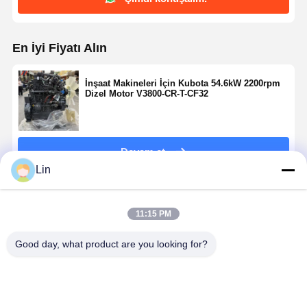
En İyi Fiyatı Alın
İnşaat Makineleri İçin Kubota 54.6kW 2200rpm
Dizel Motor V3800-CR-T-CF32
Devam et
Lin
Önerilen Ürünler
11:15 PM
Good day, what product are you looking for?
Kubota
Yanmar
6BT5.9 6
6CT8.3 6