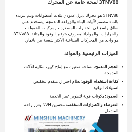
3TNV88 لمحة عامة عن المحرك
نظام التبريد
المبرد بالماء
3TNV88 هو محرك ديزل عمودي بثلاث أسطوانات ويتم تبريده
بالماء مصمم لآليات البناء والزراعة المدمجة. يستخدم على
طريقة البدء
البدء الكهربائي
نطاق واسع في الحفارات المصغرة ، ومركبات الحمولة ،
والجرارات ،والمولداتالمعروف بتوفير الوقود والمتانة، 3TNV88
هو واحد من المحركات الصناعية الأكثر شعبية من يانمار.
الميزات الرئيسية والفوائد
الحجم المدمج:
مساحة صغيرة مع إنتاج كبير، مثالية للآلات
المدمجة
كفاءة استخدام الوقود:
نظام احتراق متقدم لتخفيض
استهلاك الوقود
الصمود:
مكونات قوية لتطوير عمر الخدمة
الضوضاء والاهتزازات المنخفضة:
تحسين NVH يعزز راحة
المشغل
الصفحة
المنتجات
برنامج VR
حولنا
الرئيسية