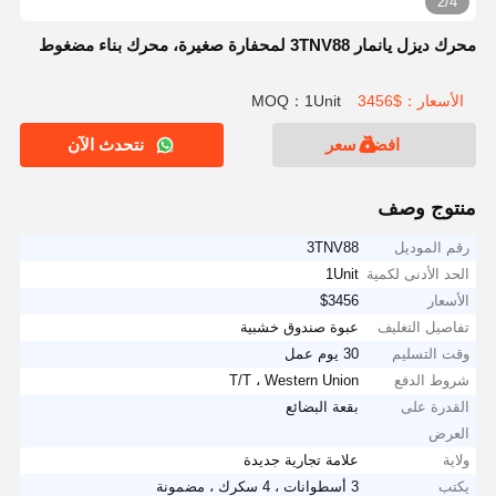
2/4
محرك ديزل يانمار 3TNV88 لمحفارة صغيرة، محرك بناء مضغوط
الأسعار：$3456
MOQ：1Unit
افضل سعر
نتحدث الآن
منتوج وصف
رقم الموديل
3TNV88
الحد الأدنى لكمية
1Unit
الأسعار
$3456
تفاصيل التغليف
عبوة صندوق خشبية
وقت التسليم
30 يوم عمل
شروط الدفع
T/T ، Western Union
القدرة على
بقعة البضائع
العرض
ولاية
علامة تجارية جديدة
يكتب
3 أسطوانات ، 4 سكرك ، مضمونة