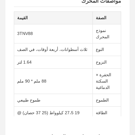
مواصفات المحرك
الصفة
القيمة
نموذج
3TNV88
المحرك
النوع
ثلاث أسطوانات، أربعة أوقات، في الصف
النزوح
1.64 لتر
الحفرة ×
السكتة
88 ملم * 90 ملم
الدماغية
الطموح
طموح طبيعي
الطاقة
19 27،5 كيلوواط (25 37 حصان) @
المسجلة
2200 2700 دورة في الدقيقة
نظام الوقود
الحقن المباشر