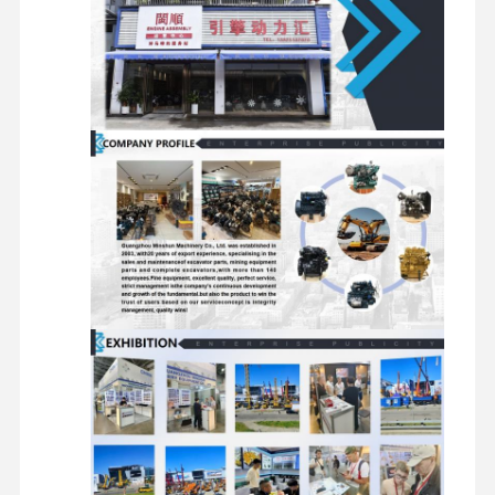
جولة في
مراقبة الجودة
اتصل بنا
أخبار
المصنع
الحالات
محرك بيركنز
محرك يانمار
محرك كوبوتا
محرك إسوزو
محرك الكمون