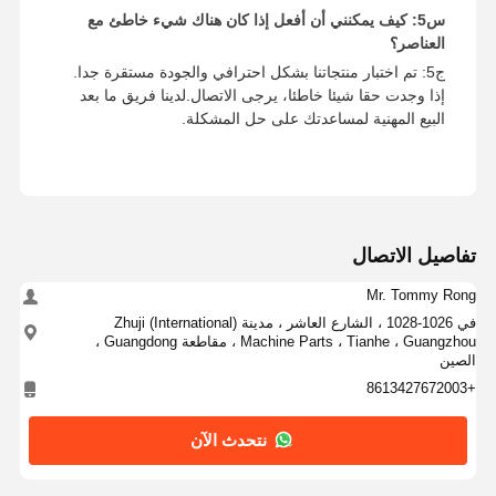
س5: كيف يمكنني أن أفعل إذا كان هناك شيء خاطئ مع
العناصر؟
ج5: تم اختبار منتجاتنا بشكل احترافي والجودة مستقرة جدا.
إذا وجدت حقا شيئا خاطئا، يرجى الاتصال.لدينا فريق ما بعد
البيع المهنية لمساعدتك على حل المشكلة.
تفاصيل الاتصال
Mr. Tommy Rong
في 1026-1028 ، الشارع العاشر ، مدينة Zhuji (International)
Machine Parts ، Tianhe ، Guangzhou ، مقاطعة Guangdong ،
الصين
+8613427672003
نتحدث الآن