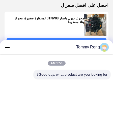
احصل على افضل سعر ل
محرك ديزل يانمار 3TNV88 لمحفارة صغيرة، محرك
بناء مضغوط
استمر
Tommy Rong
المنتجات الموصى بها
1:50 AM
Good day, what product are you looking for?
Kubota
Yanmar
محرك 6BT5.9
V3307CCR-T-
4TNV94 محرك
ذو 6 أسطوانات،
أ
EW08M محرك
4 أسطوانات،
سعة 5.9 لتر مع
لتر محرك
ديزل ذو أربع
محرك الحفر
شاحن توربيني،
الديزل تجمي
أسطوانات،
العاري، مناسب
مناسب
قطع الغيار 