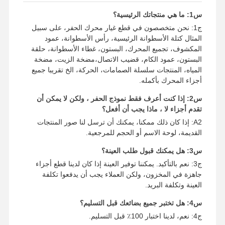
س1: ما هي منتجاتك الرئيسية؟
قطع غيار حفارة
ج1: نحن متخصصون في قطع غيار محرك الحفر، على سبيل
المثال كتلة الأسطوانة الرئيسية، رأس الأسطوانة، عمود
المكشوف، تجميع المحرك، البستون، غطاء الأسطوانة، حلقة
البستون، عمود الكام، قضيب الاتصال،مضخة الزيت، مضخة
المياه، المنتجات سلسلة الصمامات، الحركة، الخ تقريبا جميع
أجزاء المحرك بأكمله.
س2: إذا كنت أعرف فقط نموذج الحفر ، ولكن لا يمكن أن
تقدم أجزاء لا ، ماذا يجب أن أفعل؟
A2: إذا كان ذلك ممكنا، يمكنك أن ترسل لنا صور المنتجات
القديمة، لوحة الاسم أو الحجم للمرجعية.
س3: هل يمكنك قبول طلب العينة؟
ج3: نعم بالتأكيد. يمكننا توفير العينة إذا كان لدينا قطع أجزاء
جاهزة في المخزون، ولكن العملاء يجب أن يدفعوا تكلفة
العينة وتكلفة البريد.
س4: هل تختبر جميع بضائعك قبل التسليم؟
ج4: نعم، لدينا اختبار 100٪ قبل التسليم.