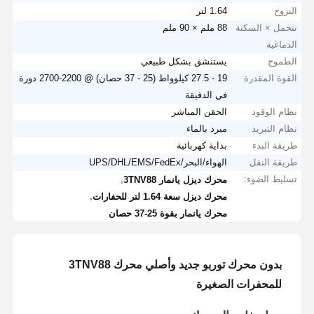
النزوح
1.64 لتر
تتحمل × السكتة
88 ملم × 90 ملم
الدماغية
الطموح
يستنشق بشكل طبيعي
القوة المقدرة
19 - 27.5 كيلوواط (25 - 37 حصان) @ 2200-2700 دورة
في الدقيقة
نظام الوقود
الحقن المباشر
نظام التبريد
مبرد بالماء
طريقة البدء
بداية كهربائية
طريقة النقل
الهواء/البحر/UPS/DHL/EMS/FedEx
تسليط الضوء:
,
محرك ديزل يانمار 3TNV88
,
محرك ديزل سعة 1.64 لتر للحفارات
محرك يانمار بقوة 25-37 حصان
بدون محرك توربو جديد وأصلي محرك 3TNV88
للمحفرات الصغيرة