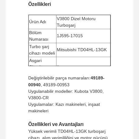
Özellikleri
V3800 Dizel Motoru
Ürün Adı
Turboşarj
Bölüm
1J595-17015
Numarası
Turbo şarj
Mitsubishi TD04HL-13GK
cihazı modeli
Asgari
Sipariş
1 parça
miktarı
Değiştirilebilir parça numaraları:
49189-
Ödeme Yolu
Western Union, T/T
00940
, 49189-00953
Nakliye
Uygulanabilir modeller: Kubota V3800,
UPS/DHL/EMS/TNT/FedEx
yöntemi
V3800-CR
Uygulamalar: Kazı makineleri, inşaat
makineleri
Özellikleri ve Avantajları
Yüksek verimli TD04HL-13GK turboşarj
cihazı, alım verimliliğini ve motor gücünü