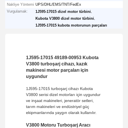
Nakliye Yöntemi
UPS/DHL/EMS/TNT/FedEx
Vurgulamak:
,
1J595-17015 dizel motor türbini
,
Kubota V3800 dizel motor türbini
1J595-17015 kubota motorunun parçaları
1J595-17015 49189-00953 Kubota
V3800 turboşarj cihazı, kazık
makinesi motor parçaları için
uygundur
1J595-17015 turboşarj cihazı Kubota
V3800 serisi dizel motorları için uygundur
ve inşaat makineleri, jeneratör setleri,
tarım makineleri ve endüstriyel güç
ekipmanlarında yaygın olarak kullanılır.
V3800 Motoru Turboşarj Aracı