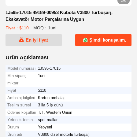
2/6
1J595-17015 49189-00953 Kubota V3800 Turboşarj,
Ekskavatör Motor Parçalarına Uygun
Fiyat：$110
MOQ：1uni
En iyi fiyat
Şimdi konuşalım.
Ürün Açıklaması
Model numarası
1J595-17015
Min sipariş
1uni
miktarı
Fiyat
$110
Ambalaj bilgileri
Karton ambalaj
Teslim süresi
3 ila 5 iş günü
Ödeme koşulları
T/T, Western Union
Yetenek temini
spot mallar
Durum
Yepyeni
Ürün adı
V3800 dizel motorlu turboşarj