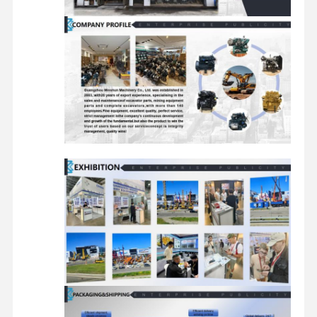
dizel motor
mitsubishi motor
Ekskavatör motoru
motor yeniden kiti
Enjeksiyon Pompası
Turboşarjör montajı
Diğer Motor Parçaları
Elektronik kontrol sistemi
motorun elektrik bileşenleri
Motor yakıt sistemi
Ekskavatör Hidrolik Parçaları