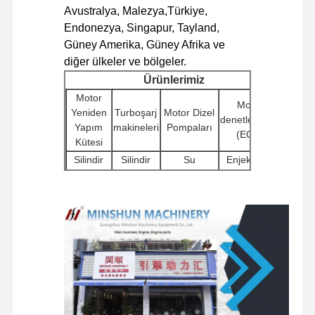
Avustralya, Malezya,Türkiye,
Endonezya, Singapur, Tayland,
Fabrika Turu
Kalite Kontrol
Bizimle
Haberler
Güney Amerika, Güney Afrika ve
İletişim
diğer ülkeler ve bölgeler.
Ürünlerimiz
Motor
Motor
Yeniden
Turboşarj
Motor Dizel
denetleyicileri
Yapım
makineleri
Pompaları
Davalar
(ECU)
Kütesi
Silindir
Silindir
Su
Enjeksiyon
Perkins Motoru
Blokları
başları
Pompaları
makineleri
Ekskavator
Başlatıcı
Diğer Motor
Yanmar Motoru
Filtreler
Hidrolik
motorlar
Aksesuarları
Pompalar
kubota motor
Şasi
Seyahat
Döner
Dağıtıcı
bileşenleri ve
Motoru
Isuzu Motoru
bileşenler
Valflar
diğer
Montajları
aksesuarlar
Cummins Motoru