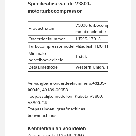
Specificaties van de V3800-
motorturbocompressor
V3800 turbocompressor
Productnaam
met dieselmotor
Onderdeelnummer
1J595-17015
Turbocompressormodel
MitsubishiTD04HL-13GK
Minimale
1 stuk
bestelhoeveelheid
Betaalmethode
Western Union, T/T
Verzendmethode
UPS/DHL/EMS/TNT/FedEx
Vervangbare onderdeelnummers:
49189-
00940
, 49189-00953
Toepasselijke modellen: Kubota V3800,
V3800-CR
Toepassingen: graafmachines,
bouwmachines
Kenmerken en voordelen
Zeer efficiënte TD04HL-13GK-