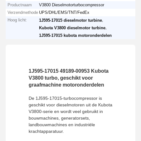
Productnaam
V3800 Dieselmotorturbocompressor
Verzendmethode
UPS/DHL/EMS/TNT/FedEx
Hoog licht:
,
1J595-17015 dieselmotor turbine
,
Kubota V3800 dieselmotor turbine
1J595-17015 kubota motoronderdelen
1J595-17015 49189-00953 Kubota
V3800 turbo, geschikt voor
graafmachine motoronderdelen
De 1J595-17015-turbocompressor is
geschikt voor dieselmotoren uit de Kubota
V3800-serie en wordt veel gebruikt in
bouwmachines, generatorsets,
landbouwmachines en industriële
krachtapparatuur.