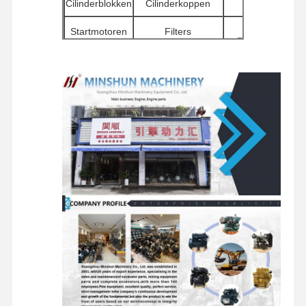
Cilinderblokken
Cilinderkoppen
Waterpompen
dieselmotor
Andere
Startmotoren
Filters
motoraccessoir
MITSUBISHI-Motor
Draaibare
Verdeelkleppen
Reismotorassemb
Graafmotor
componenten
de uitrusting van de motorverbouwing
Injectiepomp
Turbocompressorassemblage
Overige motoronderdelen
Elektronisch Controlesysteem
elektrische onderdelen van motoren
Motorbrandstofsysteem
Graafmachine hydraulische onderdelen