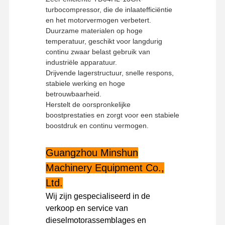
turbocompressor, die de inlaatefficiëntie
en het motorvermogen verbetert.
Duurzame materialen op hoge
temperatuur, geschikt voor langdurig
continu zwaar belast gebruik van
industriële apparatuur.
Drijvende lagerstructuur, snelle respons,
stabiele werking en hoge
betrouwbaarheid.
Herstelt de oorspronkelijke
boostprestaties en zorgt voor een stabiele
boostdruk en continu vermogen.
Guangzhou Minshun
Machinery Equipment Co.,
Ltd.
Thuis
Producten
VR -show
Over Ons
Wij zijn gespecialiseerd in de
verkoop en service van
dieselmotorassemblages en