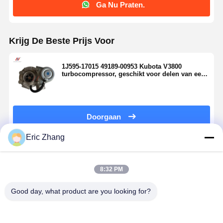
Ga Nu Praten.
Krijg De Beste Prijs Voor
1J595-17015 49189-00953 Kubota V3800
turbocompressor, geschikt voor delen van een
graafmachine
Doorgaan
Eric Zhang
Geadviseerde Producten
8:32 PM
Good day, what product are you looking for?
TD025M-05T
Motordeel
HX60W
GT2052S