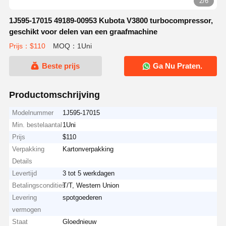
2/6
1J595-17015 49189-00953 Kubota V3800 turbocompressor,
geschikt voor delen van een graafmachine
Prijs：$110
MOQ：1Uni
Beste prijs
Ga Nu Praten.
Productomschrijving
Modelnummer
1J595-17015
Min. bestelaantal
1Uni
Prijs
$110
Verpakking
Kartonverpakking
Details
Levertijd
3 tot 5 werkdagen
Betalingscondities
T/T, Western Union
Levering
spotgoederen
vermogen
Staat
Gloednieuw