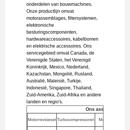
onderdelen van bouwmachines.
Onze productlijn omvat
Fabriekstour
Kwaliteitscont
Neem
Nieuws
motorassemblages, filtersystemen,
Role
Contact Met
elektronische
Ons Op
besturingscomponenten,
hardwareaccessoires, kabelbomen
en elektrische accessoires. Ons
servicegebied omvat Canada, de
Verenigde Staten, het Verenigd
Gevallen
Koninkrijk, Mexico, Nederland,
Kazachstan, Mongolië, Rusland,
Perkins Engine
Australië, Maleisië, Turkije,
Indonesië, Singapore, Thailand,
Yanmar Motor
Zuid-Amerika, Zuid-Afrika en andere
Kubota-motor
landen en regio's.
Ons assortiment
Motor van de Isuzu
Motorrevisieset
Turbocompressoren
Motordieselpom
Cummins -motor