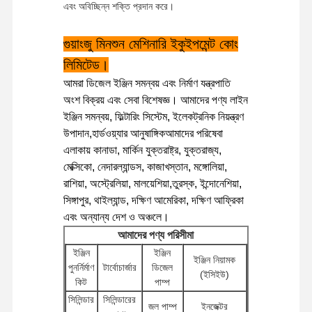
এবং অবিচ্ছিন্ন শক্তি প্রদান করে।
গুয়াংজু মিনশুন মেশিনারি ইকুইপমেন্ট কোং
লিমিটেড।
আমরা ডিজেল ইঞ্জিন সমন্বয় এবং নির্মাণ যন্ত্রপাতি
অংশ বিক্রয় এবং সেবা বিশেষজ্ঞ। আমাদের পণ্য লাইন
ইঞ্জিন সমন্বয়, ফিল্টারিং সিস্টেম, ইলেকট্রনিক নিয়ন্ত্রণ
উপাদান,হার্ডওয়্যার আনুষাঙ্গিকআমাদের পরিষেবা
এলাকায় কানাডা, মার্কিন যুক্তরাষ্ট্র, যুক্তরাজ্য,
মেক্সিকো, নেদারল্যান্ডস, কাজাখস্তান, মঙ্গোলিয়া,
রাশিয়া, অস্ট্রেলিয়া, মালয়েশিয়া,তুরস্ক, ইন্দোনেশিয়া,
সিঙ্গাপুর, থাইল্যান্ড, দক্ষিণ আমেরিকা, দক্ষিণ আফ্রিকা
এবং অন্যান্য দেশ ও অঞ্চলে।
আমাদের পণ্য পরিসীমা
ইঞ্জিন
ইঞ্জিন
ইঞ্জিন নিয়ামক
পুনর্নির্মাণ
টার্বোচার্জার
ডিজেল
বাড়ি
পণ্য
ভিআর শো
আমাদের সম্বন্ধে
(ইসিইউ)
কিট
পাম্প
সিলিন্ডার
সিলিন্ডারের
জল পাম্প
ইনজেক্টর