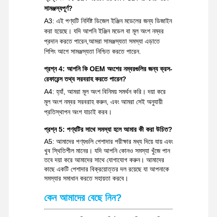
সামঞ্জস্যপূর্ণ?
A3: এই পণ্যটি নির্দিষ্ট ডিজেল ইঞ্জিন মডেলের জন্য ডিজাইন
করা হয়েছে। যদি আপনি ইঞ্জিন মডেল বা মূল অংশ নম্বর
প্রদান করতে পারেন,আমরা সামঞ্জস্যতা সমস্যা এড়াতে
শিপিং আগে সামঞ্জস্যতা নিশ্চিত করতে পারেন.
প্রশ্ন 4: আপনি কি OEM অংশের নম্বরগুলির জন্য ক্রস-
রেফারেন্স তথ্য সরবরাহ করতে পারেন?
A4: হ্যাঁ, আমরা মূল অংশ বিনিময় সমর্থন করি। দয়া করে
মূল অংশ নম্বর সরবরাহ করুন, এবং আমরা সেই অনুযায়ী
প্রতিস্থাপন অংশ যাচাই করব।
প্রশ্ন 5: পণ্যটির সাথে সমস্যা হলে আমার কী করা উচিত?
A5: আমাদের পণ্যগুলি পেশাদার পরীক্ষার মধ্য দিয়ে যায় এবং
খুব স্থিতিশীল মানের। যদি আপনি কোনও সমস্যা খুঁজে পান
তবে দয়া করে আমাদের সাথে যোগাযোগ করুন। আমাদের
কাছে একটি পেশাদার বিক্রয়োত্তর দল রয়েছে যা আপনাকে
সমস্যার সমাধান করতে সহায়তা করবে।
কেন আমাদের বেছে নিন?