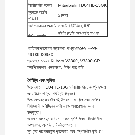
টার্বোচার্জার মডেল
Mitsubishi TD04HL-13GK
ন্যূনতম অর্ডার
১ টুকরা
পরিমাণ
অর্থ প্রদানের পদ্ধতি
ওয়েস্টার্ন ইউনিয়ন, টি/টি
ইউপিএস/ডিএইচএল/ইএমএস/
শিপিং পদ্ধতি
টিএনটি/ফেডেক্স
প্রতিস্থাপনযোগ্য যন্ত্রাংশের সংখ্যাঃ
৪৯১৮৯-০০৯৪০
,
49189-00953
প্রযোজ্য মডেলঃ Kubota V3800, V3800-CR
অ্যাপ্লিকেশনঃ খননকারক, নির্মাণ যন্ত্রপাতি
বৈশিষ্ট্য এবং সুবিধা
উচ্চ দক্ষতা TD04HL-13GK টার্বোচার্জার, ইনপুট দক্ষতা
এবং ইঞ্জিন শক্তি আউটপুট উন্নত।
উচ্চ তাপমাত্রায় টেকসই উপকরণ, যা শিল্প সরঞ্জামগুলির
দীর্ঘমেয়াদী অবিচ্ছিন্ন ভারী লোড অপারেশনের জন্য
উপযুক্ত।
ভাসমান ভারবহন কাঠামো, দ্রুত প্রতিক্রিয়া, স্থিতিশীল
অপারেশন, এবং উচ্চ নির্ভরযোগ্যতা।
মূল বুস্ট পারফরম্যান্স পুনরুদ্ধার করে, স্থিতিশীল বুস্ট চাপ