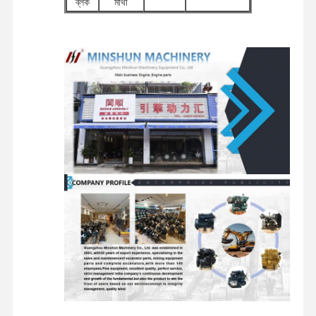
ব্লক
মাথা
ইঞ্জিনের
স্টার্টার
জলাশয়
ফিল্টার
অন্যান্য
কারখানা ভ্রমণ
গুণগত মান নিয়ন্ত্রণ
যোগাযোগ করুন
খবর
মোটর
হাইড্রোলিক পাম্প
আনুষাঙ্গিক
চ্যাসির উপাদান
সুইভেল
ডিস্ট্রিবিউটর
ভ্রমণ মোটর
এবং অন্যান্য
উপাদান
ভালভ
সমন্বয়
আনুষাঙ্গিক
মামলা
পারকিন্স ইঞ্জিন
ইয়ানমার ইঞ্জিন
কুবোটা ইঞ্জিন
ইসুজু ইঞ্জিন
CUMMINS ইঞ্জিন
ডিজেল ইঞ্জিন