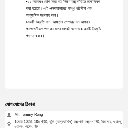
•
২০ বছরেরও বেশি সময় ধরে নির্মাণ যন্ত্রপাতিতে মনোনিবেশ
করা হয়েছে। এটি এক্সক্যাভারের সম্পূর্ণ পরিসীমা এবং
আনুষাঙ্গিক সরবরাহ করে।
•
একটি উদ্ধৃতি পান ️ আমাদের পেশাদার দল আপনার
প্রয়োজনীয়তা পাওয়ার সাথে সাথেই আপনাকে একটি উদ্ধৃতি
প্রদান করবে।
যোগাযোগের ঠিকানা
Mr. Tommy Rong
1026-1028, 10ম স্ট্রীট, ঝুজি (আন্তর্জাতিক) যন্ত্রপাতি যন্ত্রাংশ সিটি, তিয়ানহে, গুয়াংজু,
গুয়াংডং প্রদেশ, চীন