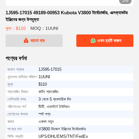
2/6
1J595-17015 49189-00953 Kubota V3800 টার্বোচার্জার, এক্সক্যাভটর
ইঞ্জিনের জন্য উপযুক্ত
মূল্য：$110
MOQ：1UUNI
ভালো দাম
এখন চ্যাট করুন
পণ্যের বর্ণনা
মডেল নম্বার
1J595-17015
ন্যূনতম চাহিদার পরিমাণ
1UUNI
মূল্য
$110
প্যাকেজিং বিবরণ
কার্টন প্যাকেজিং
ডেলিভারি সময়
3 থেকে 5 ব্যবসায়িক দিন
পরিশোধের শর্ত
টি/টি, ওয়েস্টার্ন ইউনিয়ন
যোগানের ক্ষমতা
স্পট পণ্য
রাজ্য
একদম নতুন
পণ্যের নাম
V3800 ডিজেল ইঞ্জিনের টার্বোচার্জার
শিপিং পদ্ধতি
UPS/DHL/EMS/TNT/FedEx