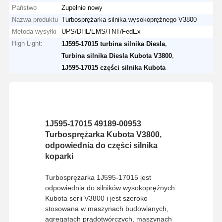
Państwo
Zupełnie nowy
Nazwa produktu
Turbosprężarka silnika wysokoprężnego V3800
Metoda wysyłki
UPS/DHL/EMS/TNT/FedEx
High Light:
,
1J595-17015 turbina silnika Diesla
,
Turbina silnika Diesla Kubota V3800
1J595-17015 części silnika Kubota
1J595-17015 49189-00953
Turbosprężarka Kubota V3800,
odpowiednia do części silnika
koparki
Turbosprężarka 1J595-17015 jest
odpowiednia do silników wysokoprężnych
Kubota serii V3800 i jest szeroko
stosowana w maszynach budowlanych,
agregatach prądotwórczych, maszynach