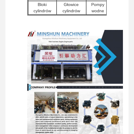
Bloki
Głowice
Pompy
Silnik Diesla
Wtryskiwacz
cylindrów
cylindrów
wodne
Inne
Pompy
Silnik Mitsubishi
Silniki
Filtry
akcesoria
hydrauliczn
rozrusznikowe
do silników
do koparek
Silnik koparki
Elementy
Zespoły
zestaw do regeneracji silnika
Elementy
Zawory
podwozia i
silników
obrotowe
rozdzielające
inne
podróżnych
Pompa wtryskowa
akcesoria
Zestaw turbosprężarki
Pozostałe części silników
Elektroniczny system sterowania
elementy elektryczne silnika
Układ paliwowy silnika
Części hydrauliczne koparki