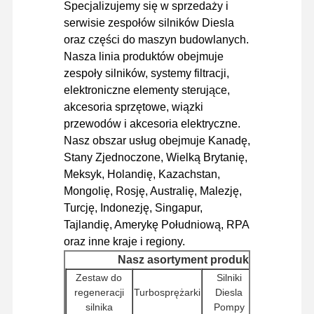
Specjalizujemy się w sprzedaży i
serwisie zespołów silników Diesla
oraz części do maszyn budowlanych.
Wycieczka
Kontrola
Skontaktuj
Aktualności
Nasza linia produktów obejmuje
Po Fabryce
Jakości
Się Z Nami
zespoły silników, systemy filtracji,
elektroniczne elementy sterujące,
akcesoria sprzętowe, wiązki
przewodów i akcesoria elektryczne.
Nasz obszar usług obejmuje Kanadę,
Sprawy
Stany Zjednoczone, Wielką Brytanię,
Meksyk, Holandię, Kazachstan,
Silnik Perkinsa
Mongolię, Rosję, Australię, Malezję,
Turcję, Indonezję, Singapur,
Silnik Yanmar
Tajlandię, Amerykę Południową, RPA
oraz inne kraje i regiony.
Silnik Kubota
Nasz asortyment produktów
Silnik Isuzu
Zestaw do
Silniki
Sterowniki
regeneracji
Turbosprężarki
Diesla
silnika (ECU
Silnik CUMMINS
silnika
Pompy