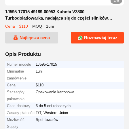
2/6
1J595-17015 49189-00953 Kubota V3800
Turbodoładowarka, nadająca się do części silników
koparek
Cena：$110
MOQ：1uni
Najlepsza cena
Rozmawiaj teraz.
Opis Produktu
Numer modelu
1J595-17015
Minimalne
1uni
zamówienie
Cena
$110
Szczegóły
Opakowanie kartonowe
pakowania
Czas dostawy
3 do 5 dni roboczych
Zasady płatności
T/T, Western Union
Możliwość
Spot towarów
Supply