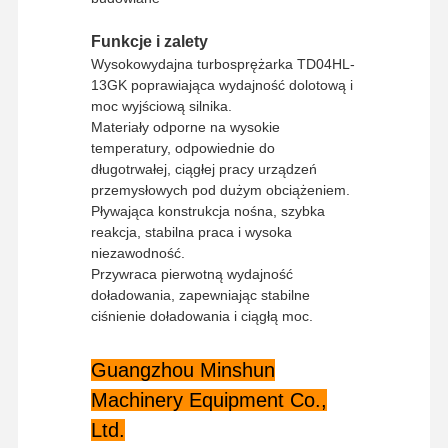
Funkcje i zalety
Wysokowydajna turbosprężarka TD04HL-
13GK poprawiająca wydajność dolotową i
moc wyjściową silnika.
Materiały odporne na wysokie
temperatury, odpowiednie do
długotrwałej, ciągłej pracy urządzeń
przemysłowych pod dużym obciążeniem.
Pływająca konstrukcja nośna, szybka
reakcja, stabilna praca i wysoka
niezawodność.
Przywraca pierwotną wydajność
doładowania, zapewniając stabilne
ciśnienie doładowania i ciągłą moc.
Guangzhou Minshun
Strona
Produkty
Pokaz VR
O Nas
Machinery Equipment Co.,
Główna
Ltd.