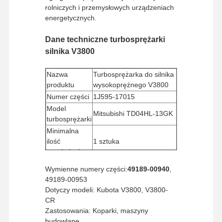
rolniczych i przemysłowych urządzeniach
energetycznych.
Dane techniczne turbosprężarki
silnika V3800
Nazwa
Turbosprężarka do silnika
produktu
wysokoprężnego V3800
Numer części
1J595-17015
Model
Mitsubishi TD04HL-13GK
turbosprężarki
Minimalna
ilość
1 sztuka
zamówienia
Metoda
Western Union, T/T
Wymienne numery części:
49189-00940
,
płatności
49189-00953
Sposób
Dotyczy modeli: Kubota V3800, V3800-
UPS/DHL/EMS/TNT/FedEx
wysyłki
CR
Zastosowania: Koparki, maszyny
budowlane