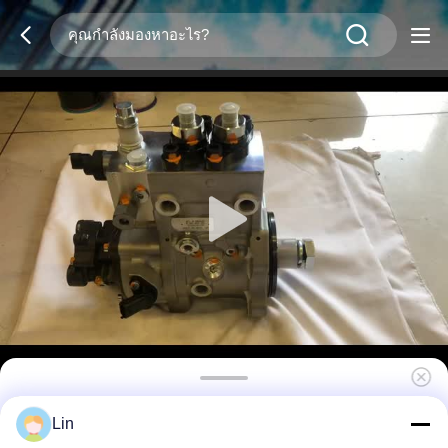
0445020285 ปั๊มฉีดเชื้อเพลิง ปั๊มน้ํามันดิบแรงดัน
Lin
สูง