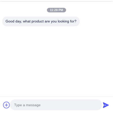
พูดคุยกันตอนนี้
ส่งสอบถาม
11:28 PM
#
ปั๊มดีเซลคอมมอนเรล
#
ปั๊มฉีดเชื้อเพลิงดีเซล
Good day, what product are you looking for?
#
ปั๊มฉีดเชื้อเพลิงสำหรับอุตสาหกรรม
ปั๊มฉีด
2026-06-20
0445020285 ปั๊มฉีดเชื้อเพลิง ปั๊มน้ํามันดิบแรงดันสูง 0445020285 เป็นปั๊มฉีดเชื้อ
เพลิงดีเซลรถไฟฟ้ากระบวนการแรงสูงที่มีการฉีดเชื้อเพลิงที่แม่นยํา, ประสิทธิภาพ
เชื้อเพลิง, ความสอดคล้องกับสิ่งแวดล้อม, และค...
ดูเพิ่มเติม
ข้อความจากผู้เข้าชม
ส่งข้อความ
ยังไม่มีความเห็นจากสาธารณะ