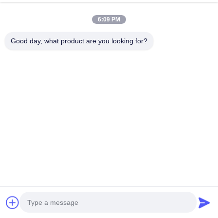
지금 얘기해
문의 보내기
6:09 PM
#
커먼 레일 디젤 펌프
#
디젤 연료 분사 펌프
Good day, what product are you looking for?
#
산업용 주사 펌프
인젝션 펌프
2026-06-20
0445020285 연료 주입 펌프 고압 일반 철도 디젤 펌프 0445020285는 고압 일
반 철도 디젤 연료 주입 펌프로 정확한 연료 주입, 연료 효율, 환경 준수 및 신뢰
할 수있는 내구성을 갖추고 있습니다.다양한 디젤 엔진 응용 프로그램에 대한
광범위한 호환성을 위해 설계되었습니다.. 주요 특징 및 이점 정밀 연료 주입:첨
단 코먼 레일 기술은 연료의 완...
더 보기
방문자의 메시지
메시지를 남기세요
아직 공개 댓글이 없습니다