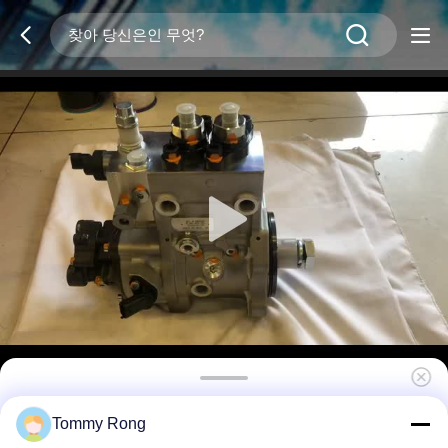
0445020285 연료 분사 펌프 고압 커먼 레일 디젤
Tommy Rong
펌프