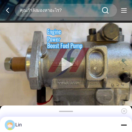
3349F333T-12B1 ปั๊มหัวฉีด Delphi/Perkins -
Lin
อะไหล่เครื่องจักรก่อสร้าง