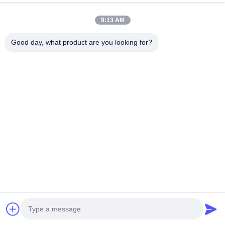
พูดคุยกันตอนนี้
ส่งสอบถาม
9:13 AM
#
ปั๊มดีเซลคอมมอนเรล
#
ปั๊มฉีดเชื้อเพลิงดีเซล
Good day, what product are you looking for?
#
ปั๊มฉีดเชื้อเพลิงสำหรับอุตสาหกรรม
ปั๊มฉีด
2026-06-20
3349F333T-12B1 ปั๊มฉีดเชื้อเพลิง Delphi/Perkins - ชิ้นส่วนเครื่องจักรก่อสร้าง ปั๊ม
เชื้อเพลิง 3349F333T-12B1 เป็นส่วนประกอบสำคัญของระบบจ่ายน้ำมันเชื้อเพลิง
ของเครื่องยนต์ดีเซล หน้าที่หลักคือส่งและอัดแรง...
ดูเพิ่มเติม
ข้อความจากผู้เข้าชม
ส่งข้อความ
ยังไม่มีความเห็นจากสาธารณะ