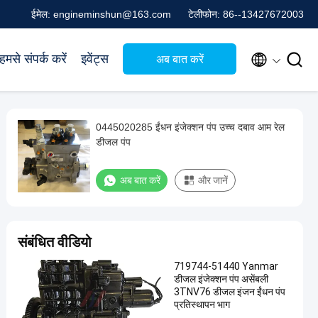
ईमेल: engineminshun@163.com
टेलीफोन: 86--13427672003


हमसे संपर्क करें
इवेंट्स
अब बात करें
0445020285 ईंधन इंजेक्शन पंप उच्च दबाव आम रेल
डीजल पंप
अब बात करें
और जानें
संबंधित वीडियो
719744-51440 Yanmar
डीजल इंजेक्शन पंप असेंबली
3TNV76 डीजल इंजन ईंधन पंप
प्रतिस्थापन भाग