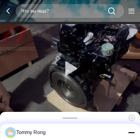
4TNV94L-ZCWCXG1 4-цилиндровый
Tommy Rong
дизельный двигатель 3.054L Подходит