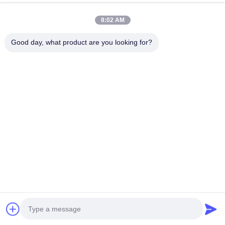
для силовых агрегатов экскаваторов
Поговорите Сейчас
8:02 AM
Отправить Запрос
Good day, what product are you looking for?
#
Двигатель Дизеля Охлаженный Водой
#
Четырехтактный Дизельный Двигатель
#
3-Цилиндровый Дизельный Двигатель
Двигатель Yanmar
2026-06-20
4TNV94L-ZCWCXG1 4-цилиндровый дизельный двигатель 3.054L
Подходит для силовых агрегатов экскаваторов В4TNV94L-
ZCWCXG1является 3,054-литровым четырёхцилиндровым дизельным
двигателем с электронным управ...
Смотрите больше
Сообщения посетителя
Оставьте сообщение
Пока нет публичных комментариев