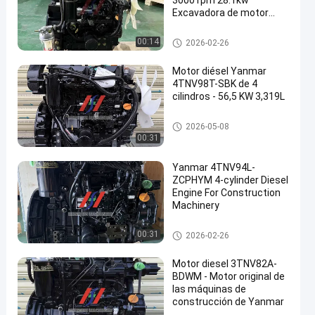
3000 rpm 28.1kw
Excavadora de motor
diésel
Motor Yanmar
00:14
2026-02-26
Motor diésel Yanmar
4TNV98T-SBK de 4
cilindros - 56,5 KW 3,319L
Motor Yanmar
2026-05-08
00:31
Yanmar 4TNV94L-
ZCPHYM 4-cylinder Diesel
Engine For Construction
Machinery
Motor Yanmar
00:31
2026-02-26
Motor diesel 3TNV82A-
BDWM - Motor original de
las máquinas de
construcción de Yanmar