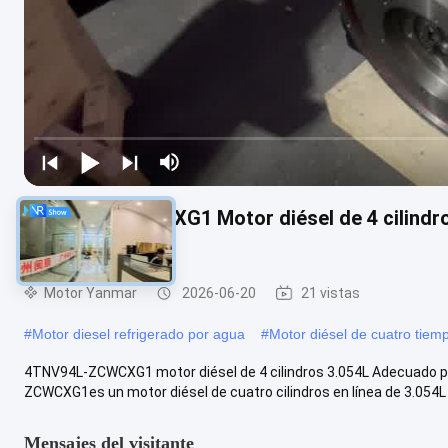
4TNV94L-ZCWCXG1 Motor diésel de 4 cilindr
excavadoras
Motor Yanmar
2026-06-20
21 vistas
#
Motor diesel refrigerado por agua
#
Motor diésel de cuatro tiem
4TNV94L-ZCWCXG1 motor diésel de 4 cilindros 3.054L Adecuado p
ZCWCXG1es un motor diésel de cuatro cilindros en línea de 3.054L c
Mensajes del visitante