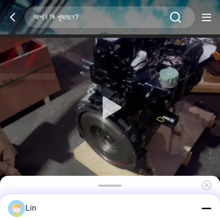
4TNV94L-ZCWCXG1 4-সিলিন্ডার ডিজেল ইঞ্জিন 3.054L
Lin
খননকারীর পাওয়ার ট্রেনের জন্য উপযুক্ত