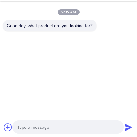
এখন চ্যাট করুন
অনুসন্ধান পাঠান
9:35 AM
#
জল ঠান্ডা ডিজেল ইঞ্জিন
#
চার টাইম ডিজেল ইঞ্জিন
#
৩ সিলিন্ডার ডিজেল ইঞ্জিন
Good day, what product are you looking for?
ইয়ানমার ইঞ্জিন
2026-06-20
4TNV94L-ZCWCXG1 4-সিলিন্ডার ডিজেল ইঞ্জিন 3.054L খননকারীর পাওয়ার ট্রেনগুলির জন্য উপযুক্ত
দ্য4TNV94L-ZCWCXG1এটি টিএনভি সিরিজের প্ল্যাটফর্মের উপর ভিত্তি করে তৈরি একটি 3.054L
চার-সিলিন্ডার ইনলাইন ইলেকট্র...
আরও দেখুন
দর্শকের বার্তা
একটি বার্তা দিন
এখনও কোনো সর্বজনীন মন্তব্য নেই