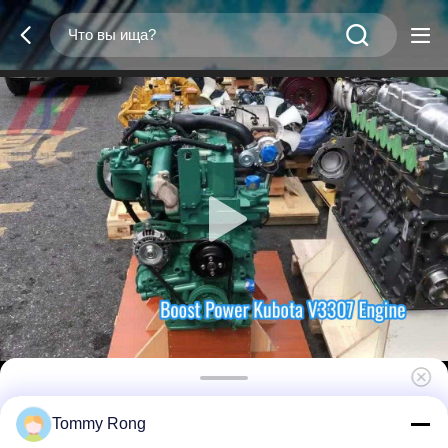
Kubota V3307CCR-T-EW08M 4-
Tommy Rong
цилиндровый дизельный двигатель, 54,6