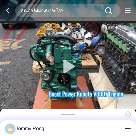
Kubota V3307CCR-T-EW08M เครื่องยนต์ดีเซล 4
Tommy Rong
กิโลกรัม ขนาด 54.6kW 2600 รอบ / นาที เห